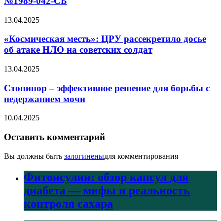
№1989-042-СБ
13.04.2025
«Космическая месть»: ЦРУ рассекретило досье
об атаке НЛО на советских солдат
13.04.2025
Стопинор – эффективное решение для борьбы с
недержанием мочи
10.04.2025
Оставить комментарий
Вы должны быть
залогинены
для комментирования
Фитонсулин: обзор капсул для
диабета — мифы и реальность
контроля сахара