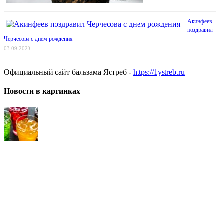
Акинфеев
поздравил
Черчесова с днем рождения
03.09.2020
Официальный сайт бальзама Ястреб -
https://1ystreb.ru
Новости в картинках