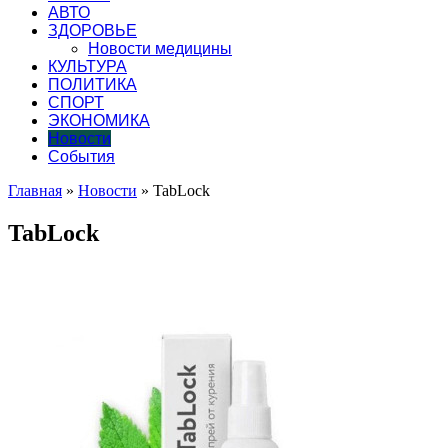
АВТО
ЗДОРОВЬЕ
Новости медицины
КУЛЬТУРА
ПОЛИТИКА
СПОРТ
ЭКОНОМИКА
Новости
События
Главная
»
Новости
»
TabLock
TabLock