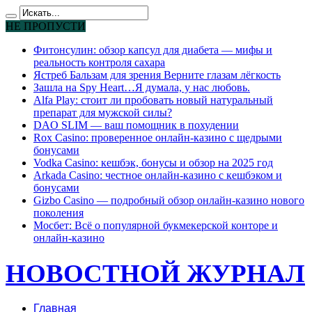
НЕ ПРОПУСТИ
Фитонсулин: обзор капсул для диабета — мифы и
реальность контроля сахара
Ястреб Бальзам для зрения Верните глазам лёгкость
Зашла на Spy Heart…Я думала, у нас любовь.
Alfa Play: стоит ли пробовать новый натуральный
препарат для мужской силы?
DAO SLIM — ваш помощник в похудении
Rox Casino: проверенное онлайн-казино с щедрыми
бонусами
Vodka Casino: кешбэк, бонусы и обзор на 2025 год
Arkada Casino: честное онлайн-казино с кешбэком и
бонусами
Gizbo Casino — подробный обзор онлайн-казино нового
поколения
Мосбет: Всё о популярной букмекерской конторе и
онлайн-казино
НОВОСТНОЙ ЖУРНАЛ
Главная