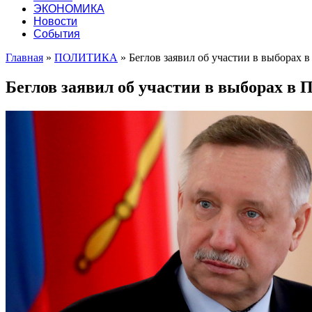
ЭКОНОМИКА
Новости
События
Главная
»
ПОЛИТИКА
»
Беглов заявил об участии в выборах 
Беглов заявил об участии в выборах в 