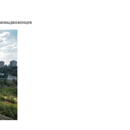
амовыдвиженцев