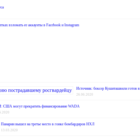
еса
ках взломать ее аккаунты в Facebook и Instagram
Источник: боксер Кушиташвили готов 
26.06.2020
: США могут прекратить финансирование WADA
6.2020
Панарин вышел на третье место в гонке бомбардиров НХЛ
13.03.2020