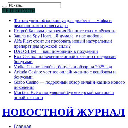
НЕ ПРОПУСТИ
Фитонсулин: обзор капсул для диабета — мифы и
реальность контроля сахара
Ястреб Бальзам для зрения Верните глазам лёгкость
Зашла на Spy Heart…Я думала, у нас любовь.
Alfa Play: стоит ли пробовать новый натуральный
препарат для мужской силы?
DAO SLIM — ваш помощник в похудении
Rox Casino: проверенное онлайн-казино с щедрыми
бонусами
Vodka Casino: кешбэк, бонусы и обзор на 2025 год
Arkada Casino: честное онлайн-казино с кешбэком и
бонусами
Gizbo Casino — подробный обзор онлайн-казино нового
поколения
Мосбет: Всё о популярной букмекерской конторе и
онлайн-казино
НОВОСТНОЙ ЖУРНАЛ
Главная