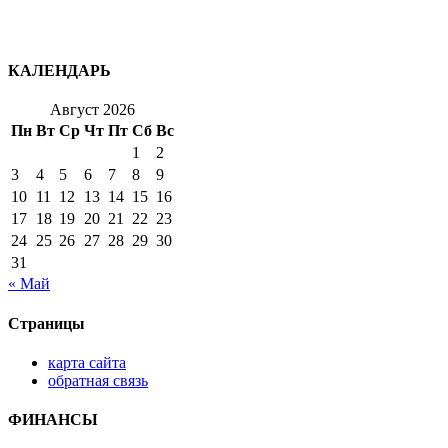
КАЛЕНДАРЬ
Август 2026
Пн
Вт
Ср
Чт
Пт
Сб
Вс
1
2
3
4
5
6
7
8
9
10
11
12
13
14
15
16
17
18
19
20
21
22
23
24
25
26
27
28
29
30
31
« Май
Страницы
карта сайта
обратная связь
ФИНАНСЫ