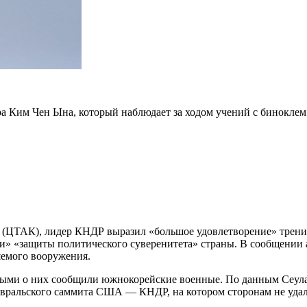
а Ким Чен Ына, который наблюдает за ходом учений c биноклем 
и (ЦТАК), лидер КНДР выразил «большое удовлетворение» трени
» «защиты политического суверенитета» страны. В сообщении а
яемого вооружения.
рвыми о них сообщили южнокорейские военные. По данным Сеула
евральского саммита США — КНДР, на котором сторонам не удалос