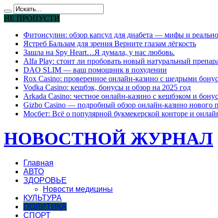
НЕ ПРОПУСТИ
Фитонсулин: обзор капсул для диабета — мифы и реально
Ястреб Бальзам для зрения Верните глазам лёгкость
Зашла на Spy Heart…Я думала, у нас любовь.
Alfa Play: стоит ли пробовать новый натуральный препар
DAO SLIM — ваш помощник в похудении
Rox Casino: проверенное онлайн-казино с щедрыми бону
Vodka Casino: кешбэк, бонусы и обзор на 2025 год
Arkada Casino: честное онлайн-казино с кешбэком и бону
Gizbo Casino — подробный обзор онлайн-казино нового 
Мосбет: Всё о популярной букмекерской конторе и онлай
НОВОСТНОЙ ЖУРНАЛ
Главная
АВТО
ЗДОРОВЬЕ
Новости медицины
КУЛЬТУРА
ПОЛИТИКА
СПОРТ