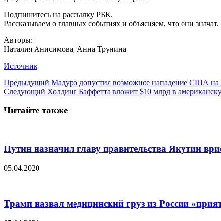
Подпишитесь на рассылку РБК.
Рассказываем о главных событиях и объясняем, что они значат.
Авторы:
Наталия Анисимова, Анна Трунина
Источник
Предыдущий
Мадуро допустил возможное нападение США на 
Следующий
Холдинг Баффетта вложит $10 млрд в американс
Читайте также
Путин назначил главу правительства Якутии ври
05.04.2020
Трамп назвал медицинский груз из России «при