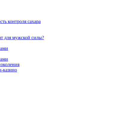
сть контроля сахара
ат для мужской силы?
сами
сами
поколения
н-казино