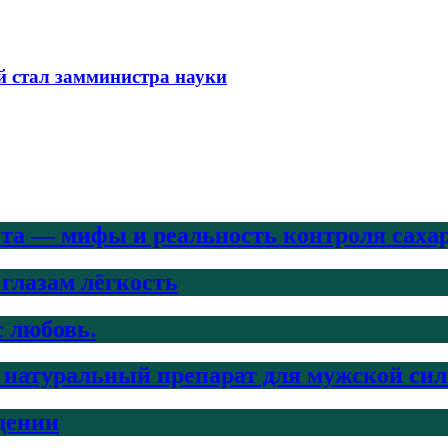
й стал замминистра науки
ета — мифы и реальность контроля саха
 глазам лёгкость
с любовь.
ый натуральный препарат для мужской си
дении