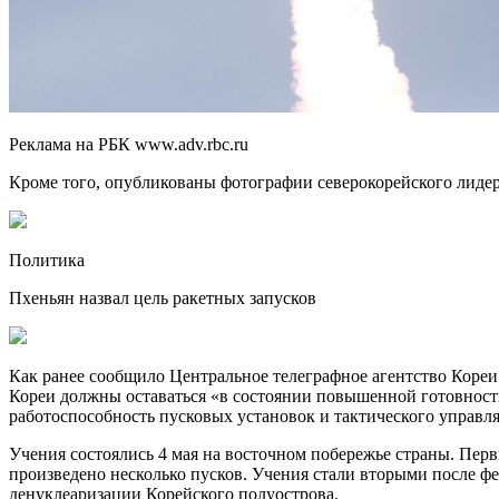
Реклама на РБК www.adv.rbc.ru
Кроме того, опубликованы фотографии северокорейского лидер
Политика
Пхеньян назвал цель ракетных запусков
Как ранее сообщило Центральное телеграфное агентство Коре
Кореи должны оставаться «в состоянии повышенной готовности
работоспособность пусковых установок и тактического управл
Учения состоялись 4 мая на восточном побережье страны. Пе
произведено несколько пусков. Учения стали вторыми после ф
денуклеаризации Корейского полуострова.