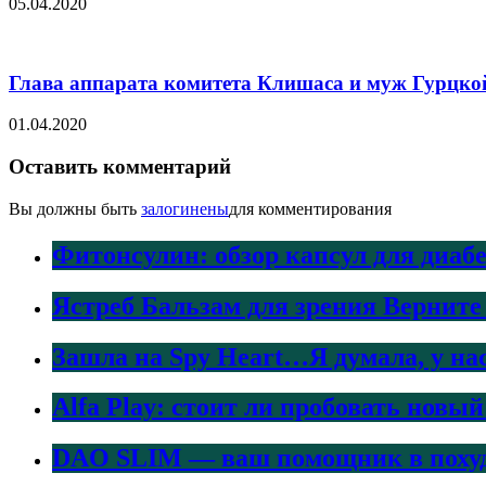
05.04.2020
Глава аппарата комитета Клишаса и муж Гурцко
01.04.2020
Оставить комментарий
Вы должны быть
залогинены
для комментирования
Фитонсулин: обзор капсул для диаб
Ястреб Бальзам для зрения Верните
Зашла на Spy Heart…Я думала, у на
Alfa Play: стоит ли пробовать нов
DAO SLIM — ваш помощник в поху