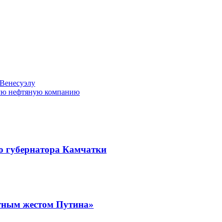
Венесуэлу
кую нефтяную компанию
о губернатора Камчатки
ятным жестом Путина»