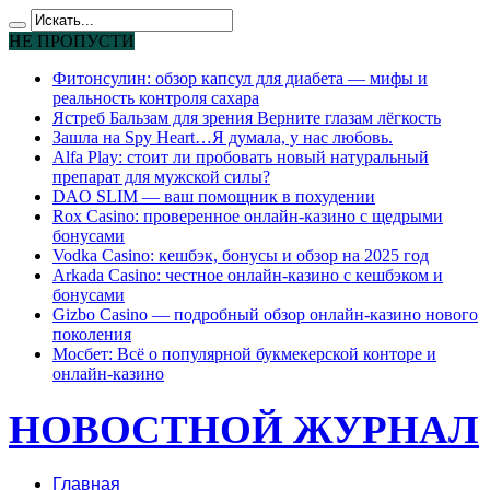
НЕ ПРОПУСТИ
Фитонсулин: обзор капсул для диабета — мифы и
реальность контроля сахара
Ястреб Бальзам для зрения Верните глазам лёгкость
Зашла на Spy Heart…Я думала, у нас любовь.
Alfa Play: стоит ли пробовать новый натуральный
препарат для мужской силы?
DAO SLIM — ваш помощник в похудении
Rox Casino: проверенное онлайн-казино с щедрыми
бонусами
Vodka Casino: кешбэк, бонусы и обзор на 2025 год
Arkada Casino: честное онлайн-казино с кешбэком и
бонусами
Gizbo Casino — подробный обзор онлайн-казино нового
поколения
Мосбет: Всё о популярной букмекерской конторе и
онлайн-казино
НОВОСТНОЙ ЖУРНАЛ
Главная