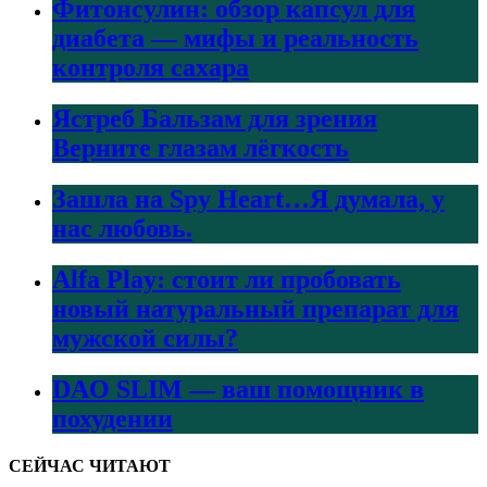
Фитонсулин: обзор капсул для
диабета — мифы и реальность
контроля сахара
Ястреб Бальзам для зрения
Верните глазам лёгкость
Зашла на Spy Heart…Я думала, у
нас любовь.
Alfa Play: стоит ли пробовать
новый натуральный препарат для
мужской силы?
DAO SLIM — ваш помощник в
похудении
СЕЙЧАС ЧИТАЮТ