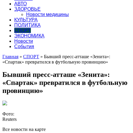
АВТО
ЗДОРОВЬЕ
Новости медицины
КУЛЬТУРА
ПОЛИТИКА
СПОРТ
ЭКОНОМИКА
Новости
События
Главная
»
СПОРТ
»
Бывший пресс-атташе «Зенита»:
«Спартак» превратился в футбольную провинцию»
Бывший пресс-атташе «Зенита»:
«Спартак» превратился в футбольную
провинцию»
Фото:
Reuters
Все новости на карте