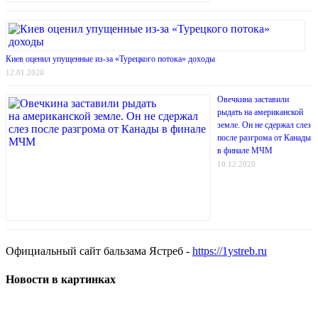
Киев оценил упущенные из-за «Турецкого потока» доходы
12.01.2020
Овечкина заставили
рыдать на американской
земле. Он не сдержал слез
после разгрома от Канады
в финале МЧМ
10.12.2020
Официальный сайт бальзама Ястреб -
https://1ystreb.ru
Новости в картинках