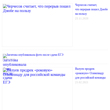
Черчесов считает,
что перерыв пошел Дзюбе
на пользу
25.11.2020
Загитова опубликовала фото после сдачи ЕГЭ
22.07.2020
Валуев предрек
«роковую» Олимпиаду
для российской команды
21.02.2021