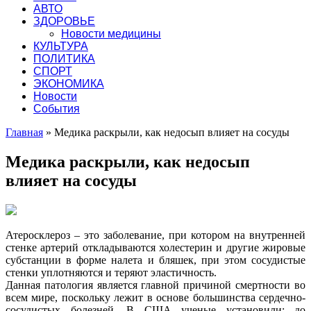
АВТО
ЗДОРОВЬЕ
Новости медицины
КУЛЬТУРА
ПОЛИТИКА
СПОРТ
ЭКОНОМИКА
Новости
События
Главная
»
Медика раскрыли, как недосып влияет на сосуды
Медика раскрыли, как недосып
влияет на сосуды
Атеросклероз – это заболевание, при котором на внутренней
стенке артерий откладываются холестерин и другие жировые
субстанции в форме налета и бляшек, при этом сосудистые
стенки уплотняются и теряют эластичность.
Данная патология является главной причиной смертности
во
всем мире, поскольку лежит в основе большинства сердечно-
сосудистых болезней. В США ученые установили: до