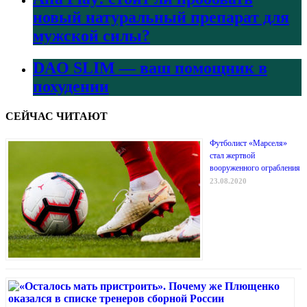
новый натуральный препарат для
мужской силы?
DAO SLIM — ваш помощник в
похудении
СЕЙЧАС ЧИТАЮТ
Футболист «Марселя»
стал жертвой
вооруженного ограбления
23.08.2020