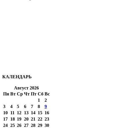
КАЛЕНДАРЬ
Август 2026
Пн
Вт
Ср
Чт
Пт
Сб
Вс
1
2
3
4
5
6
7
8
9
10
11
12
13
14
15
16
17
18
19
20
21
22
23
24
25
26
27
28
29
30