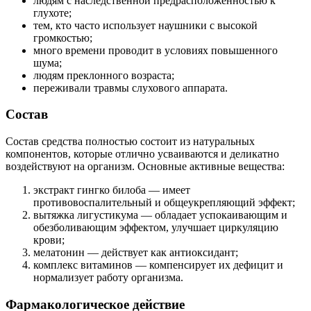
людям с наследственной предрасположенностью к
глухоте;
тем, кто часто использует наушники с высокой
громкостью;
много времени проводит в условиях повышенного
шума;
людям преклонного возраста;
переживали травмы слухового аппарата.
Состав
Состав средства полностью состоит из натуральных
компонентов, которые отлично усваиваются и деликатно
воздействуют на организм. Основные активные вещества:
экстракт гингко билоба — имеет
противовоспалительный и общеукрепляющий эффект;
вытяжка лигустикума — обладает успокаивающим и
обезболивающим эффектом, улучшает циркуляцию
крови;
мелатонин — действует как антиоксидант;
комплекс витаминов — компенсирует их дефицит и
нормализует работу организма.
Фармакологическое действие