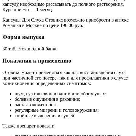
капсулу необходимо рассасывать до полного растворения.
Курс приема — 1 месяц.
Капсулы Для Слуха Отовикс возможно приобрести в аптеке
Ромашка в Москве по цене 196.00 руб.
Форма выпуска
30 таблеток в одной банке.
Показания к применению
Отовикс может применяться как для восстановления слуха
при частичной его потере, так и для профилактики в случае
возникновения определенных симптомов:
шум, гул или звон в одном или обоих ушах;
болевые ощущения в раковине;
частая заложенность;
регулярные мигрени и головокружения;
гнойные выделения из ушей.
Также препарат показан: