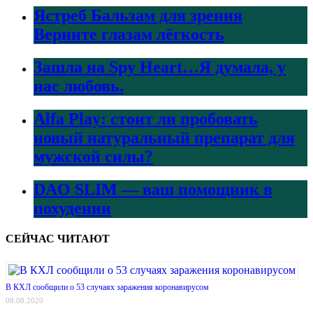
Ястреб Бальзам для зрения
Верните глазам лёгкость
Зашла на Spy Heart…Я думала, у
нас любовь.
Alfa Play: стоит ли пробовать
новый натуральный препарат для
мужской силы?
DAO SLIM — ваш помощник в
похудении
СЕЙЧАС ЧИТАЮТ
В КХЛ сообщили о 53 случаях заражения коронавирусом
08.08.2020