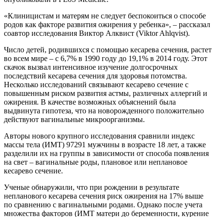
«Клиницистам и матерям не следует беспокоиться о способе
родов как факторе развития ожирения у ребенка», – рассказал
соавтор исследования Виктор Алквист (Viktor Ahlqvist).
Число детей, родившихся с помощью кесарева сечения, растет
во всем мире – с 6,7% в 1990 году до 19,1% в 2014 году. Этот
скачок вызвал интенсивное изучение долгосрочных
последствий кесарева сечения для здоровья потомства.
Несколько исследований связывают кесарево сечение с
повышенным риском развития астмы, различных аллергий и
ожирения. В качестве возможных объяснений была
выдвинута гипотеза, что на новорожденного положительно
действуют вагинальные микроорганизмы.
Авторы нового крупного исследования сравнили индекс
массы тела (ИМТ) 97291 мужчины в возрасте 18 лет, а также
разделили их на группы в зависимости от способа появления
на свет – вагинальные роды, плановое или неплановое
кесарево сечение.
Ученые обнаружили, что при рождении в результате
непланового кесарева сечения риск ожирения на 17% выше
по сравнению с вагинальными родами. Однако после учета
множества факторов (ИМТ матери до беременности, курение