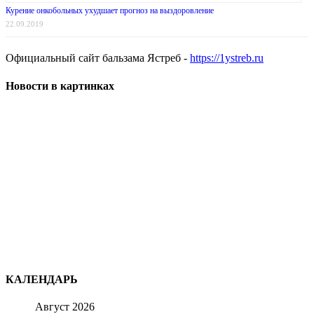
Курение онкобольных ухудшает прогноз на выздоровление
22.09.2019
Официальный сайт бальзама Ястреб -
https://1ystreb.ru
Новости в картинках
КАЛЕНДАРЬ
Август 2026