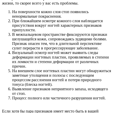
жизни, то скорее всего у вас есть проблемы.
На поверхности кожно слоя стоп появились
ненормальные покраснения.
При ближайшем осмотре кожного слоя наблюдается
присутствия вокруг ногтей характерных признаков
припухлости.
В межпальцевом пространстве фиксируются признаки
шелушащейся кожи, сопровождаясь зудящими болями.
Признак опасен тем, что в длительной перспективе
сулит перерасти в прогрессирующее заболевание.
Визуальный осмотр ногтей может выявить следы
деформации ногтевых пластин, проявляемых в степени
их ломкости и степени деформации от различных
причин.
На внешнем слое ногтевых пластин могут обнаружиться
заметные утолщения и полосы с последующим
процессом расслоения ногтей и потеря природного
тонуса (блеска ногтей).
Выявление признаков неприятного запаха, исходящего
от стоп.
Процесс полного или частичного разрушения ногтей.
Если хотя бы пара признаков имеет место быть в вашей