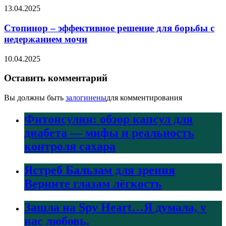
13.04.2025
Стопинор – эффективное решение для борьбы с
недержанием мочи
10.04.2025
Оставить комментарий
Вы должны быть
залогинены
для комментирования
Фитонсулин: обзор капсул для
диабета — мифы и реальность
контроля сахара
Ястреб Бальзам для зрения
Верните глазам лёгкость
Зашла на Spy Heart…Я думала, у
нас любовь.