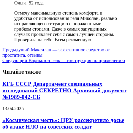
Ольга, 52 года
Отмечу максимальную степень комфорта и
удобства от использования геля Миколан, реально
исправляющего ситуацию с пораженными
грибком стопами. Даже в самых запущенных
случаях проявляет себя с самой лучшей стороны.
Проверила на себе. Всем рекомендую.
Предыдущий
Максилан — эффективное средство от
простатита, отзывы
Следующий
Варикозон гель — инструкция по применению
Читайте также
КГБ СССР Департамент специальных
исследований СЕКРЕТНО Архивный документ
№1989-042-СБ
13.04.2025
«Космическая месть»: ЦРУ рассекретило досье
об атаке НЛО на советских солдат