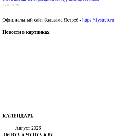
15.06.2020
Официальный сайт бальзама Ястреб -
https://1ystreb.ru
Новости в картинках
КАЛЕНДАРЬ
Август 2026
Пн
Вт
Ср
Чт
Пт
Сб
Вс