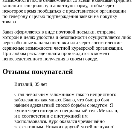
возможность после ознакомления со всеми нюансами средства
заполнить специальную анкетную форму, чтобы через
некоторое время пообщаться с представителем организации
по телефону с целью подтверждения заявки на покупку
товара.
Заказ оформляется в виде почтовой посылки, отправка
которой в целях удобства и безопасности осуществляется либо
через обычные каналы поставки или через логистические
сервисные возможности частной курьерской организации.
При любом раскладе оплата производится в момент
непосредственного получения в своем городе.
Отзывы покупателей
Виталий, 35 лет
Стал невольным заложником такого неприятного
заболевания как микоз. Благо, что быстро был
найден адекватный способ борьбы с недугом. Я
купил через интернет специальный гель Миколан,
и в соответствии с инструкцией им
воспользовался. Курс оказался чрезвычайно
эффективным. Никаких другий мазей не нужно!