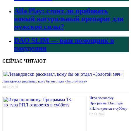
Alfa Play: стоит ли пробовать
новый натуральный препарат для
мужской силы?
DAO SLIM — ваш помощник в
похудении
СЕЙЧАС ЧИТАЮТ
Левандовски рассказал, кому бы он отдал «Золотой мяч»
30.08.2020
Игра по-новому.
Программа 13-го тура
РПЛ откроется в субботу
02.11.2020