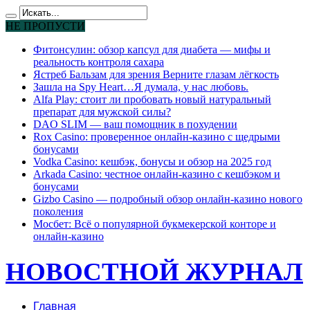
НЕ ПРОПУСТИ
Фитонсулин: обзор капсул для диабета — мифы и
реальность контроля сахара
Ястреб Бальзам для зрения Верните глазам лёгкость
Зашла на Spy Heart…Я думала, у нас любовь.
Alfa Play: стоит ли пробовать новый натуральный
препарат для мужской силы?
DAO SLIM — ваш помощник в похудении
Rox Casino: проверенное онлайн-казино с щедрыми
бонусами
Vodka Casino: кешбэк, бонусы и обзор на 2025 год
Arkada Casino: честное онлайн-казино с кешбэком и
бонусами
Gizbo Casino — подробный обзор онлайн-казино нового
поколения
Мосбет: Всё о популярной букмекерской конторе и
онлайн-казино
НОВОСТНОЙ ЖУРНАЛ
Главная