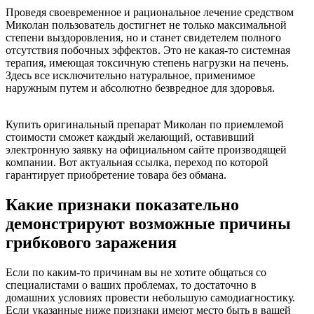
Проведя своевременное и рациональное лечение средством
Миколан пользователь достигнет не только максимальной
степени выздоровления, но и станет свидетелем полного
отсутствия побочных эффектов. Это не какая-то системная
терапия, имеющая токсичную степень нагрузки на печень.
Здесь все исключительно натуральное, применимое
наружным путем и абсолютно безвредное для здоровья.
Купить оригинальный препарат Миколан по приемлемой
стоимости сможет каждый желающий, оставивший
электронную заявку на официальном сайте производящей
компании. Вот актуальная ссылка, переход по которой
гарантирует приобретение товара без обмана.
Какие признаки показательно
демонстрируют возможные причины
грибкового заражения
Если по каким-то причинам вы не хотите общаться со
специалистами о ваших проблемах, то достаточно в
домашних условиях провести небольшую самодиагностику.
Если указанные ниже признаки имеют место быть в вашей