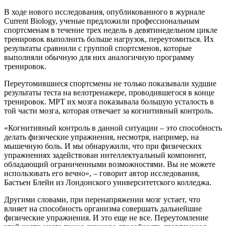
В ходе нового исследования, опубликованного в журнале
Current Biology, ученые предложили
профессиональным
спортсменам в течение трех недель в девятинедельном цикле
тренировок выполнить больше нагрузок, переутомиться. Их
результаты сравнили с группой спортсменов, которые
выполняли обычную для них аналогичную программу
тренировок.
Переутомившиеся спортсмены не только показывали худшие
результаты теста на велотренажере, проводившегося в конце
тренировок. МРТ их мозга показывала большую усталость в
той части мозга, которая отвечает за когнитивный контроль.
«Когнитивный контроль в данной ситуации – это способность
делать физические упражнения, несмотря, например, на
мышечную боль. И мы обнаружили, что при физических
упражнениях задействован интеллектуальный компонент,
обладающий ограниченными возможностями. Вы не можете
использовать его вечно», – говорит автор исследования,
Бастьен Блейн из Лондонского университетского колледжа.
Другими словами, при перенапряжении мозг устает, что
влияет на способность организма совершать дальнейшие
физические упражнения. И это еще не все. Переутомление