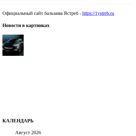
Официальный сайт бальзама Ястреб -
https://1ystreb.ru
Новости в картинках
КАЛЕНДАРЬ
Август 2026