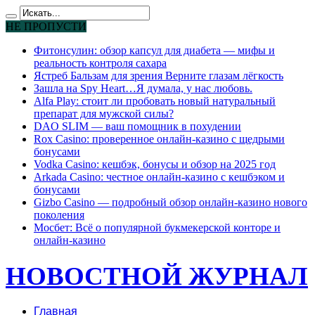
НЕ ПРОПУСТИ
Фитонсулин: обзор капсул для диабета — мифы и
реальность контроля сахара
Ястреб Бальзам для зрения Верните глазам лёгкость
Зашла на Spy Heart…Я думала, у нас любовь.
Alfa Play: стоит ли пробовать новый натуральный
препарат для мужской силы?
DAO SLIM — ваш помощник в похудении
Rox Casino: проверенное онлайн-казино с щедрыми
бонусами
Vodka Casino: кешбэк, бонусы и обзор на 2025 год
Arkada Casino: честное онлайн-казино с кешбэком и
бонусами
Gizbo Casino — подробный обзор онлайн-казино нового
поколения
Мосбет: Всё о популярной букмекерской конторе и
онлайн-казино
НОВОСТНОЙ ЖУРНАЛ
Главная