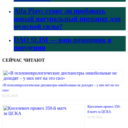
Alfa Play: стоит ли пробовать
новый натуральный препарат для
мужской силы?
DAO SLIM — ваш помощник в
похудении
СЕЙЧАС ЧИТАЮТ
«В психоневрологические диспансеры онкобольные не доходят – у них нет на это
сил»
02.01.2019
Киселевич провел 350-
й матч за ЦСКА
11.03.2021