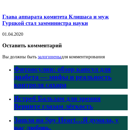
Глава аппарата комитета Клишаса и муж
Гурцкой стал замминистра науки
01.04.2020
Оставить комментарий
Вы должны быть
залогинены
для комментирования
Фитонсулин: обзор капсул для
диабета — мифы и реальность
контроля сахара
Ястреб Бальзам для зрения
Верните глазам лёгкость
Зашла на Spy Heart…Я думала, у
нас любовь.