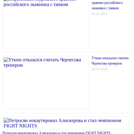
сравнил российского
лыжника с танком
05.01.2021
Уткин отказался считать
Черчесова тренером
20.11.2020
Петросян нокаутировал Алискерова и стал чемпионом FIGHT NIGHTS