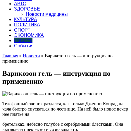
АВТО
ЗДОРОВЬЕ
Новости медицины
КУЛЬТУРА
ПОЛИТИКА
СПОРТ
ЭКОНОМИКА
Новости
События
Главная
»
Новости
»
Варикозон гель — инструкция по
применению
Варикозон гель — инструкция по
применению
Телефонный звонок раздался, как только Дженни Конрад на
чала быстро спускаться по лестнице. На ней было новое вечер
нее платье на
бретельках, небесно голубое с серебряными блестками. Она
выглядела прекрасно и сознавала это.