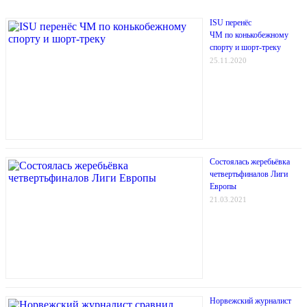
ISU перенёс
ЧМ по конькобежному
спорту и шорт-треку
25.11.2020
Состоялась жеребьёвка
четвертьфиналов Лиги
Европы
21.03.2021
Норвежский журналист