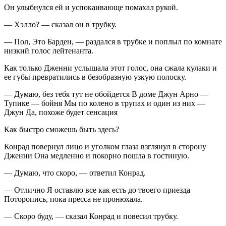
Он улыбнулся ей и успокаивающе помахал рукой.
— Хэлло? — сказал он в трубку.
— Пол, Это Барден, — раздался в трубке и поплыл по комнате
низкий голос лейтенанта.
Как только Дженни услышала этот голос, она сжала кулаки и
ее губы превратились в безобразную узкую полоску.
— Думаю, без тебя тут не обойдется В доме Джун Арно —
Тупике — бойня Мы по колено в трупах и один из них —
Джун Да, похоже будет сенсация
Как быстро сможешь быть здесь?
Конрад повернул лицо и уголком глаза взглянул в сторону
Дженни Она медленно и покорно пошла в гостиную.
— Думаю, что скоро, — ответил Конрад.
— Отлично Я оставлю все как есть до твоего приезда
Поторопись, пока пресса не пронюхала.
— Скоро буду, — сказал Конрад и повесил трубку.