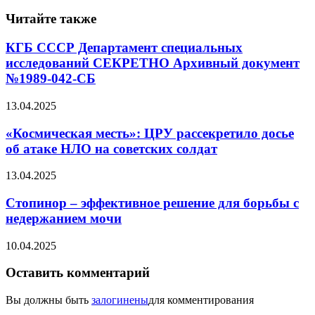
Читайте также
КГБ СССР Департамент специальных
исследований СЕКРЕТНО Архивный документ
№1989-042-СБ
13.04.2025
«Космическая месть»: ЦРУ рассекретило досье
об атаке НЛО на советских солдат
13.04.2025
Стопинор – эффективное решение для борьбы с
недержанием мочи
10.04.2025
Оставить комментарий
Вы должны быть
залогинены
для комментирования