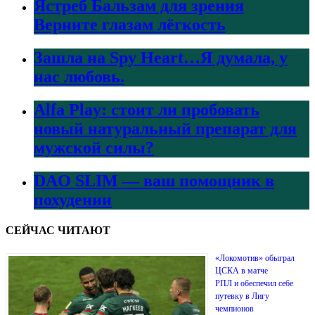
Ястреб Бальзам для зрения
Верните глазам лёгкость
Зашла на Spy Heart…Я думала, у
нас любовь.
Alfa Play: стоит ли пробовать
новый натуральный препарат для
мужской силы?
DAO SLIM — ваш помощник в
похудении
СЕЙЧАС ЧИТАЮТ
«Локомотив» обыграл
ЦСКА в матче
РПЛ и обеспечил себе
путевку в Лигу
чемпионов