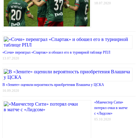
18.07.2020
«Сочи» переиграл «Спартак» и обошел его в турнирной таблице РПЛ
13.07.2020
В «Зените» оценили вероятность приобретения Влашича у ЦСКА
16.09.2020
«Манчестер Сити»
потерял очки в матче
с «Лидсом»
05.10.2020