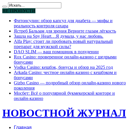
НЕ ПРОПУСТИ
Фитонсулин: обзор капсул для диабета — мифы и
реальность контроля сахара
Ястреб Бальзам для зрения Верните глазам лёгкость
Зашла на Spy Heart…Я думала, у нас любовь.
Alfa Play: стоит ли пробовать новый натуральный
препарат для мужской силы?
DAO SLIM — ваш помощник в похудении
Rox Casino: проверенное онлайн-казино с щедрыми
бонусами
Vodka Casino: кешбэк, бонусы и обзор на 2025 год
Arkada Casino: честное онлайн-казино с кешбэком и
бонусами
Gizbo Casino — подробный обзор онлайн-казино нового
поколения
Мосбет: Всё о популярной букмекерской конторе и
онлайн-казино
НОВОСТНОЙ ЖУРНАЛ
Главная