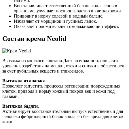
глазами.
Восстанавливает естественный баланс коллагенов в
организме, улучшает воспроизводство в клетках кожи.
Приводит в норму солевой и водный баланс.
Избавляет от морщинок и гусиных лапок.
Оказывает положительный омолаживающий эффект.
Состав крема Neolid
Вытяжка из конского каштана.Дает возможность повысить
уровень воздействия на мешки, отеки и синяки в области век
за счет дубильных веществ и гликозидов.
Вытяжка из ананаса.
Позволяет запустить процессы регенерации поврежденных
клеток, приводя в норму кожный покров век и кожи под
глазами.
Вытяжка бадяги.
Активизирует восстановительный выпуск естественный для
человека фибриллярный белок коллаген без вреда для клеток
кожи.