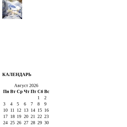
КАЛЕНДАРЬ
Август 2026
Пн
Вт
Ср
Чт
Пт
Сб
Вс
1
2
3
4
5
6
7
8
9
10
11
12
13
14
15
16
17
18
19
20
21
22
23
24
25
26
27
28
29
30