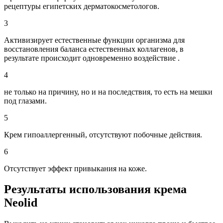
рецептуры египетских дерматокосметологов.
3
Активизирует естественные функции организма для
восстановления баланса естественных коллагенов, в
результате происходит одновременно воздействие .
4
не только на причину, но и на последствия, то есть на мешки
под глазами.
5
Крем гипоаллергенный, отсутствуют побочные действия.
6
Отсутствует эффект привыкания на коже.
Результаты использования крема
Neolid