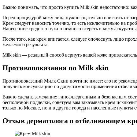
Важно понимать, что просто купить Milk skin недостаточно: в
Перед процедурой кожу лица нужно тщательно очистить от заг
Крем следует наносить точечно, то есть исключительно на про
Нанесенное средство нужно немного втереть в кожу аккуратны
После того, как крем впитается, следует ополоснуть лицо про
желаемого результата.
Milk skin — реальный способ вернуть вашей коже привлекател
Противопоказания по Milk skin
Противопоказаний Милк Скин почти не имеет: его не рекомен
получить консультацию по допустимости применения отбелив
Важно сделать замечание: гипоаллергенным и безопасным сос
бесполезной подделки, советуем вам заказывать крем исключи
только по Москве, но и в другие города и населенные пункты с
Отзыв дерматолога о отбеливающем кре