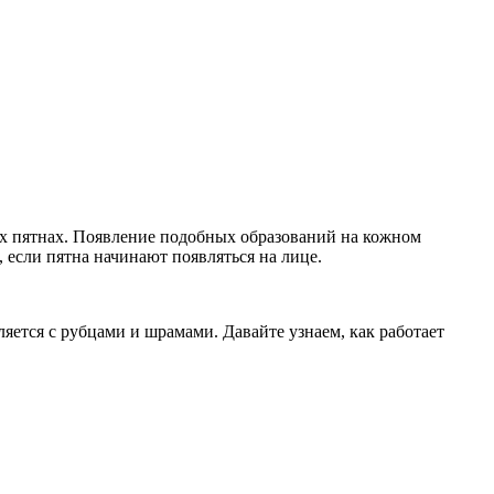
ых пятнах. Появление подобных образований на кожном
 если пятна начинают появляться на лице.
яется с рубцами и шрамами. Давайте узнаем, как работает