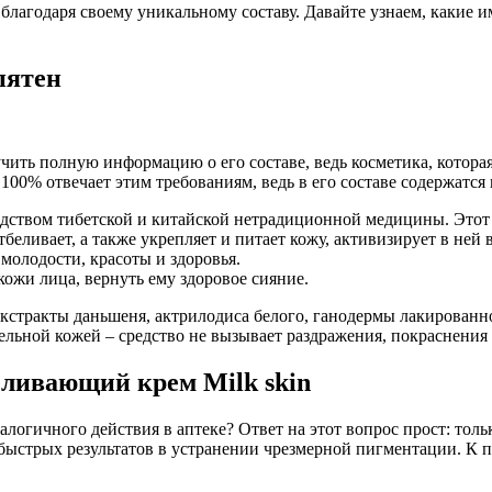
 благодаря своему уникальному составу. Давайте узнаем, каки
пятен
чить полную информацию о его составе, ведь косметика, котора
 100% отвечает этим требованиям, ведь в его составе содержатс
ством тибетской и китайской нетрадиционной медицины. Этот 
еливает, а также укрепляет и питает кожу, активизирует в ней 
молодости, красоты и здоровья.
ожи лица, вернуть ему здоровое сияние.
экстракты даньшеня, актрилодиса белого, ганодермы лакированн
льной кожей – средство не вызывает раздражения, покраснения
еливающий крем Milk skin
аналогичного действия в аптеке? Ответ на этот вопрос прост: т
быстрых результатов в устранении чрезмерной пигментации. К 