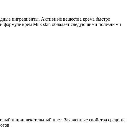
одные ингредиенты. Активные вещества крема быстро
ой формуле крем Milk skin обладает следующими полезными
ровый и привлекательный цвет. Заявленные свойства средства
огов.