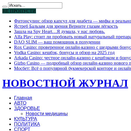
НЕ ПРОПУСТИ
Фитонсулин: обзор капсул для диабета — мифы и реально
Ястреб Бальзам для зрения Верните глазам лёгкость
Зашла на Spy Heart…Я думала, у нас любовь.
Alfa Play: стоит ли пробовать новый натуральный препар
DAO SLIM — ваш помощник в похудении
Rox Casino: проверенное онлайн-казино с щедрыми бону
Vodka Casino: кешбэк, бонусы и обзор на 2025 год
Arkada Casino: честное онлайн-казино с кешбэком и бону
Gizbo Casino — подробный обзор онлайн-казино нового 
Мосбет: Всё о популярной букмекерской конторе и онлай
НОВОСТНОЙ ЖУРНАЛ
Главная
АВТО
ЗДОРОВЬЕ
Новости медицины
КУЛЬТУРА
ПОЛИТИКА
СПОРТ