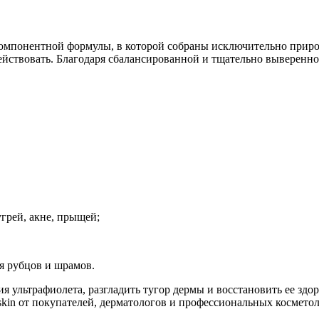
 компонентной формулы, в которой собраны исключительно прир
действовать. Благодаря сбалансированной и тщательно выверенн
грей, акне, прыщей;
я рубцов и шрамов.
я ультрафиолета, разгладить тугор дермы и восстановить ее здо
kin от покупателей, дерматологов и профессиональных косметол