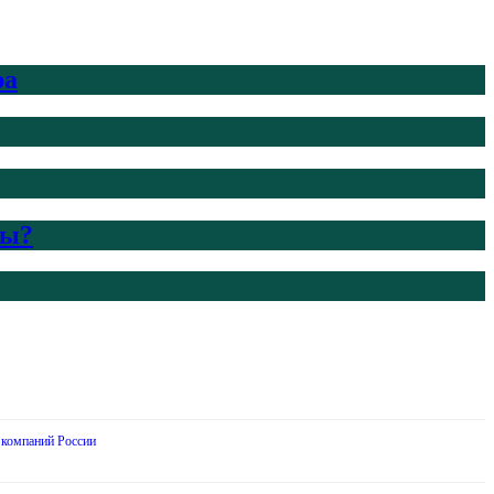
ра
лы?
 компаний России