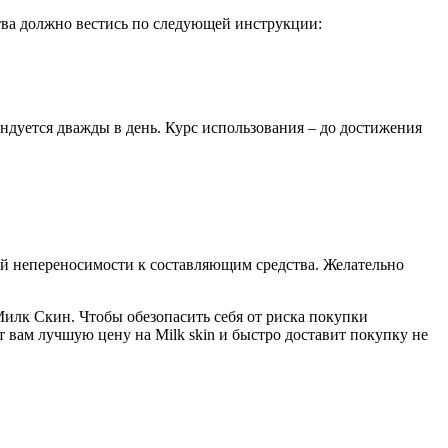
ства должно вестись по следующей инструкции:
ндуется дважды в день. Курс использования – до достижения
й непереносимости к составляющим средства. Желательно
илк Скин. Чтобы обезопасить себя от риска покупки
вам лучшую цену на Milk skin и быстро доставит покупку не