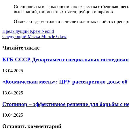
Специалисты высоко оценивают качества отбеливающего 
высыпаний, пигментных пятен, рубцов и шрамов.
Отмечают дерматологи в числе полезных свойств препар
Предыдущий
Крем Neolid
Следующий
Маска Miracle Glow
Читайте также
КГБ СССР Департамент специальных исследов
13.04.2025
«Космическая месть»: ЦРУ рассекретило досье об
13.04.2025
Стопинор – эффективное решение для борьбы с 
10.04.2025
Оставить комментарий