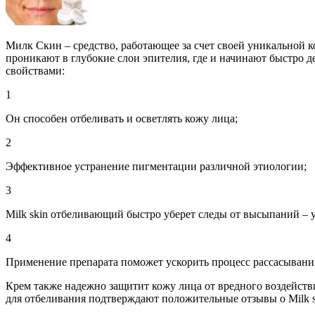
Милк Скин – средство, работающее за счет своей уникальной
проникают в глубокие слои эпителия, где и начинают быстро 
свойствами:
1
Он способен отбеливать и осветлять кожу лица;
2
Эффективное устранение пигментации различной этиологии;
3
Milk skin отбеливающий быстро уберет следы от высыпаний – у
4
Применение препарата поможет ускорить процесс рассасывани
Крем также надежно защитит кожу лица от вредного воздействи
для отбеливания подтверждают положительные отзывы о Milk s