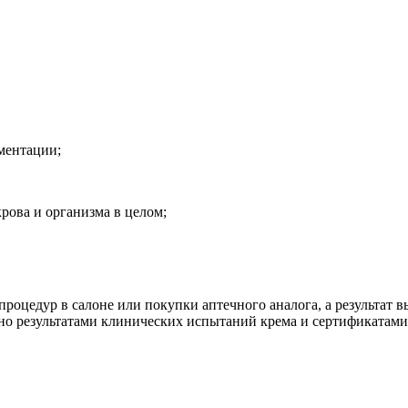
ментации;
рова и организма в целом;
процедур в салоне или покупки аптечного аналога, а результат в
но результатами клинических испытаний крема и сертификатами 