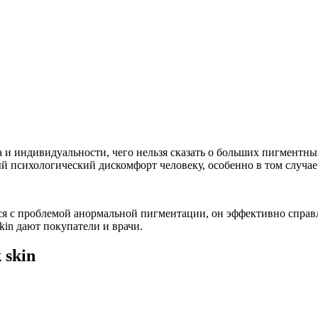
 и индивидуальности, чего нельзя сказать о больших пигментн
й психологический дискомфорт человеку, особенно в том случае,
ся с проблемой анормальной пигментации, он эффективно справл
kin дают покупатели и врачи.
 skin