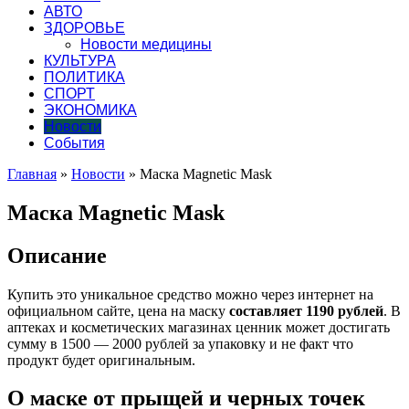
АВТО
ЗДОРОВЬЕ
Новости медицины
КУЛЬТУРА
ПОЛИТИКА
СПОРТ
ЭКОНОМИКА
Новости
События
Главная
»
Новости
»
Маска Magnetic Mask
Маска Magnetic Mask
Описание
Купить это уникальное средство можно через интернет на
официальном сайте, цена на маску
составляет 1190 рублей
. В
аптеках и косметических магазинах ценник может достигать
сумму в 1500 — 2000 рублей за упаковку и не факт что
продукт будет оригинальным.
О маске от прыщей и черных точек