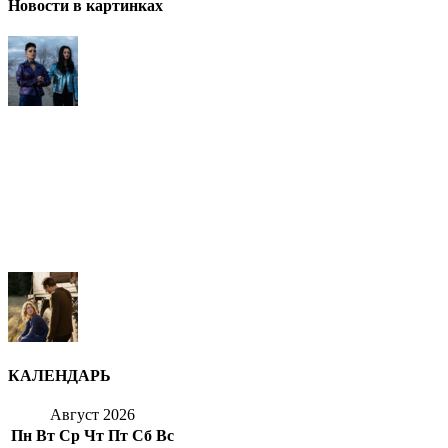
Новости в картинках
КАЛЕНДАРЬ
Август 2026
Пн
Вт
Ср
Чт
Пт
Сб
Вс