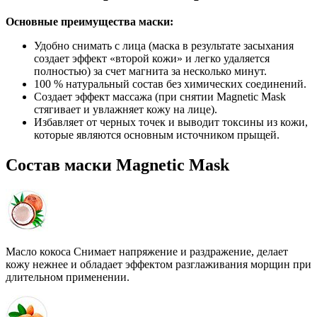
Основные преимущества маски:
Удобно снимать с лица (маска в результате засыхания
создает эффект «второй кожи» и легко удаляется
полностью) за счет магнита за несколько минут.
100 % натуральный состав без химических соединений.
Создает эффект массажа (при снятии Magnetic Mask
стягивает и увлажняет кожу на лице).
Избавляет от черных точек и выводит токсины из кожи,
которые являются основным источником прыщей.
Состав маски Magnetic Mask
Масло кокоса Снимает напряжение и раздражение, делает
кожу нежнее и обладает эффектом разглаживания морщин при
длительном применении.