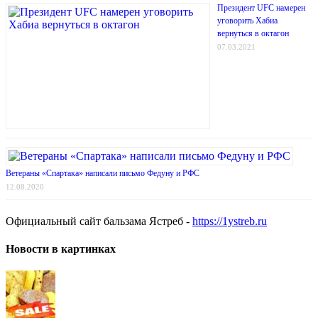
Президент UFC намерен
уговорить Хабиа
вернуться в октагон
07.03.2021
Ветераны «Спартака» написали письмо Федуну и РФС
12.08.2020
Официальный сайт бальзама Ястреб -
https://1ystreb.ru
Новости в картинках