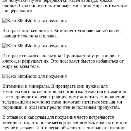
Ее получают путем переработки масел авокадо, кокоса,
оливок. Способствует активному сжиганию жира, в том числе
висцерального.
Экстракт листьев лотоса. Компонент ускоряет метаболизм,
выводит токсины и шлаки.
Экстракт горького апельсина. Проникает внутрь жировых
клеток, и разрушает их. Это позволяет быстро избавиться от
жира во всем теле.
Витамины и минералы. В препарате они нужны для
комплексного воздействия на организм. Нехватка витаминов
часто приводит к неконтролируемому аппетиту. Наполнение
тела важными компонентами помогает питаться меньшими
порциями, и отдавать предпочтение полезным продуктам.
В отзывах к капсулам для похудения часто встречаются
мнения о том, что после месяца лечения кожа, волосы и ногти
лучше выглядят. И это легко объясняется: чистые от токсинов