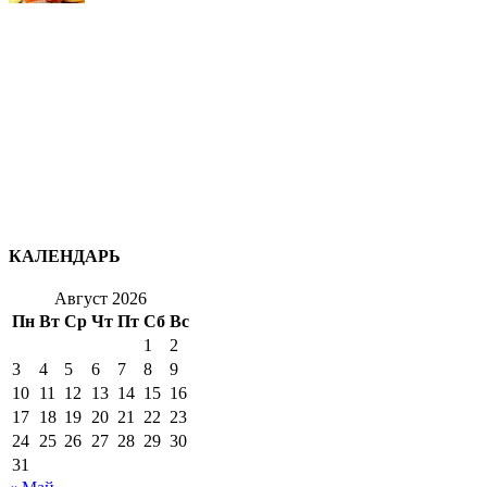
КАЛЕНДАРЬ
Август 2026
Пн
Вт
Ср
Чт
Пт
Сб
Вс
1
2
3
4
5
6
7
8
9
10
11
12
13
14
15
16
17
18
19
20
21
22
23
24
25
26
27
28
29
30
31