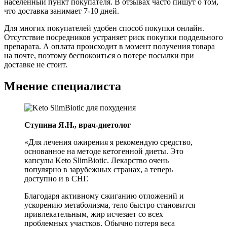
населенный пункт покупателя. В отзывах часто пишут о том,
что доставка занимает 7-10 дней.
Для многих покупателей удобен способ покупки онлайн.
Отсутствие посредников устраняет риск покупки поддельного
препарата. А оплата происходит в момент получения товара
на почте, поэтому беспокоиться о потере посылки при
доставке не стоит.
Мнение специалиста
Ступина Я.Н., врач-диетолог
«Для лечения ожирения я рекомендую средство,
основанное на методе кетогенной диеты. Это
капсулы Keto SlimBiotic. Лекарство очень
популярно в зарубежных странах, а теперь
доступно и в СНГ.
Благодаря активному сжиганию отложений и
ускорению метаболизма, тело быстро становится
привлекательным, жир исчезает со всех
проблемных участков. Обычно потеря веса