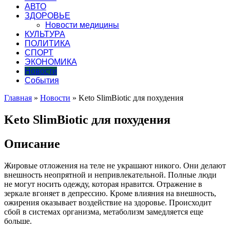
АВТО
ЗДОРОВЬЕ
Новости медицины
КУЛЬТУРА
ПОЛИТИКА
СПОРТ
ЭКОНОМИКА
Новости
События
Главная
»
Новости
»
Keto SlimBiotic для похудения
Keto SlimBiotic для похудения
Описание
Жировые отложения на теле не украшают никого. Они делают
внешность неопрятной и непривлекательной. Полные люди
не могут носить одежду, которая нравится. Отражение в
зеркале вгоняет в депрессию. Кроме влияния на внешность,
ожирения оказывает воздействие на здоровье. Происходит
сбой в системах организма, метаболизм замедляется еще
больше.