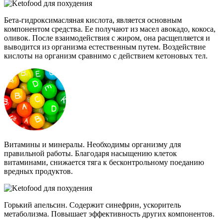
Бета-гидроксимасляная кислота, является основным
компонентом средства. Ее получают из масел авокадо, кокоса,
оливок. После взаимодействия с жиром, она расщепляется и
выводится из организма естественным путем. Воздействие
кислоты на организм сравнимо с действием кетоновых тел.
Витамины и минералы. Необходимы организму для
правильной работы. Благодаря насыщению клеток
витаминами, снижается тяга к бесконтрольному поеданию
вредных продуктов.
Горький апельсин. Содержит синефрин, ускоритель
метаболизма. Повышает эффективность других компонентов.