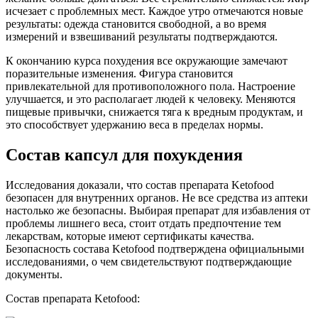
исчезает с проблемных мест. Каждое утро отмечаются новые
результаты: одежда становится свободной, а во время
измерений и взвешиваний результаты подтверждаются.
К окончанию курса похудения все окружающие замечают
поразительные изменения. Фигура становится
привлекательной для противоположного пола. Настроение
улучшается, и это располагает людей к человеку. Меняются
пищевые привычки, снижается тяга к вредным продуктам, и
это способствует удержанию веса в пределах нормы.
Состав капсул для похукдения
Исследования доказали, что состав препарата Ketofood
безопасен для внутренних органов. Не все средства из аптеки
настолько же безопасны. Выбирая препарат для избавления от
проблемы лишнего веса, стоит отдать предпочтение тем
лекарствам, которые имеют сертификаты качества.
Безопасность состава Ketofood подтверждена официальными
исследованиями, о чем свидетельствуют подтверждающие
документы.
Состав препарата Ketofood: