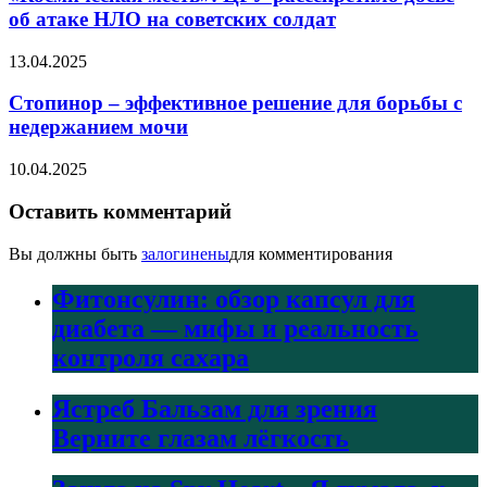
об атаке НЛО на советских солдат
13.04.2025
Стопинор – эффективное решение для борьбы с
недержанием мочи
10.04.2025
Оставить комментарий
Вы должны быть
залогинены
для комментирования
Фитонсулин: обзор капсул для
диабета — мифы и реальность
контроля сахара
Ястреб Бальзам для зрения
Верните глазам лёгкость