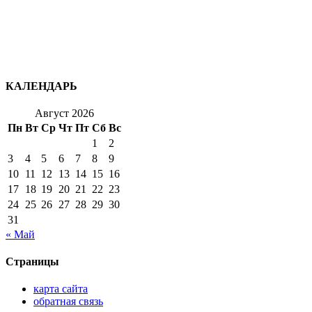
КАЛЕНДАРЬ
Август 2026
Пн
Вт
Ср
Чт
Пт
Сб
Вс
1
2
3
4
5
6
7
8
9
10
11
12
13
14
15
16
17
18
19
20
21
22
23
24
25
26
27
28
29
30
31
« Май
Страницы
карта сайта
обратная связь