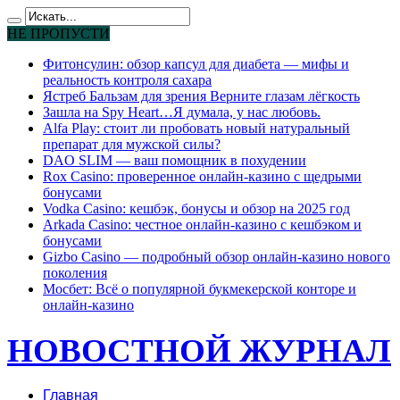
НЕ ПРОПУСТИ
Фитонсулин: обзор капсул для диабета — мифы и
реальность контроля сахара
Ястреб Бальзам для зрения Верните глазам лёгкость
Зашла на Spy Heart…Я думала, у нас любовь.
Alfa Play: стоит ли пробовать новый натуральный
препарат для мужской силы?
DAO SLIM — ваш помощник в похудении
Rox Casino: проверенное онлайн-казино с щедрыми
бонусами
Vodka Casino: кешбэк, бонусы и обзор на 2025 год
Arkada Casino: честное онлайн-казино с кешбэком и
бонусами
Gizbo Casino — подробный обзор онлайн-казино нового
поколения
Мосбет: Всё о популярной букмекерской конторе и
онлайн-казино
НОВОСТНОЙ ЖУРНАЛ
Главная