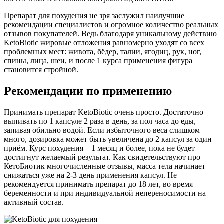
Препарат для похудения не зря заслужил наилучшие
рекомендации специалистов и огромное количество реальных
отзывов покупателей. Ведь благодаря уникальному действию
KetoBiotic жировые отложения равномерно уходят со всех
проблемных мест: живота, бёдер, талии, ягодиц, рук, ног,
спины, лица, шеи, и после 1 курса применения фигура
становится стройной.
Рекомендации по применению
Принимать препарат KetoBiotic очень просто. Достаточно
выпивать по 1 капсуле 2 раза в день, за пол часа до еды,
запивая обильно водой. Если избыточного веса слишком
много, дозировка может быть увеличена до 2 капсул за один
приём. Курс похудения – 1 месяц и более, пока не будет
достигнут желаемый результат. Как свидетельствуют про
КетоБиотик многочисленные отзывы, масса тела начинает
снижаться уже на 2-3 день применения капсул. Не
рекомендуется принимать препарат до 18 лет, во время
беременности и при индивидуальной непереносимости на
активный состав.