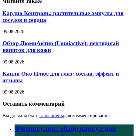
Читайте также
Кардио Контроль: растительные ампулы для
сосудов и сердца
09.08.2026
Обзор ЛюмиАктив (Lumiactive): пептидный
напиток для кожи
09.08.2026
Капли Око Плюс для глаз: состав, эффект и
отзывы
09.08.2026
Оставить комментарий
Вы должны быть
залогинены
для комментирования
Фитонсулин: обзор капсул для