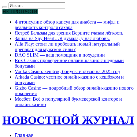
НЕ ПРОПУСТИ
Фитонсулин: обзор капсул для диабета — мифы и
реальность контроля сахара
Ястреб Бальзам для зрения Верните глазам лёгкость
Зашла на Spy Heart…Я думала, у нас любовь.
Alfa Play: стоит ли пробовать новый натуральный
препарат для мужской силы?
DAO SLIM — ваш помощник в похудении
Rox Casino: проверенное онлайн-казино с щедрыми
бонусами
Vodka Casino: кешбэк, бонусы и обзор на 2025 год
Arkada Casino: честное онлайн-казино с кешбэком и
бонусами
Gizbo Casino — подробный обзор онлайн-казино нового
поколения
Мосбет: Всё о популярной букмекерской конторе и
онлайн-казино
НОВОСТНОЙ ЖУРНАЛ
Главная