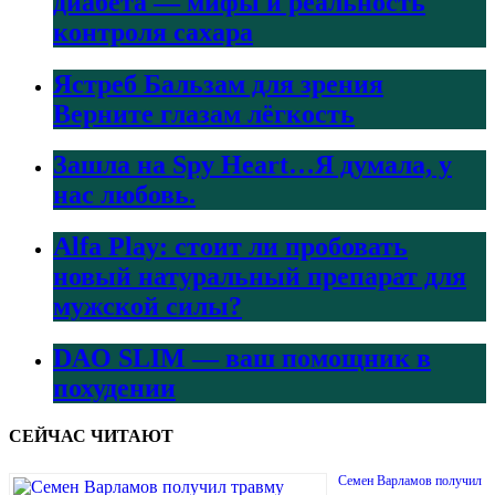
диабета — мифы и реальность
контроля сахара
Ястреб Бальзам для зрения
Верните глазам лёгкость
Зашла на Spy Heart…Я думала, у
нас любовь.
Alfa Play: стоит ли пробовать
новый натуральный препарат для
мужской силы?
DAO SLIM — ваш помощник в
похудении
СЕЙЧАС ЧИТАЮТ
Семен Варламов получил