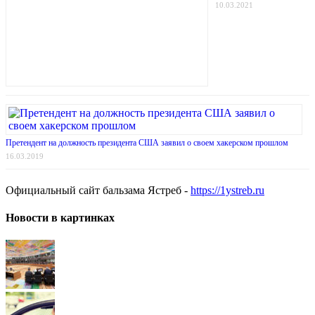
10.03.2021
Претендент на должность президента США заявил о своем хакерском прошлом
16.03.2019
Официальный сайт бальзама Ястреб -
https://1ystreb.ru
Новости в картинках