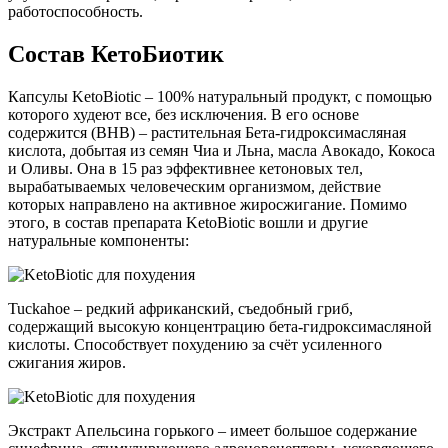
работоспособность.
Состав КетоБиотик
Капсулы KetoBiotic – 100% натуральный продукт, с помощью
которого худеют все, без исключения. В его основе
содержится (BHB) – растительная Бета-гидроксимасляная
кислота, добытая из семян Чиа и Льна, масла Авокадо, Кокоса
и Оливы. Она в 15 раз эффективнее кетоновых тел,
вырабатываемых человеческим организмом, действие
которых направлено на активное жиросжигание. Помимо
этого, в состав препарата KetoBiotic вошли и другие
натуральные компоненты:
Tuckahoe – редкий африканский, съедобный гриб,
содержащий высокую концентрацию бета-гидроксимасляной
кислоты. Способствует похудению за счёт усиленного
сжигания жиров.
Экстракт Апельсина горького – имеет большое содержание