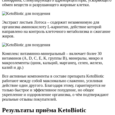
синефрина, стимулирующего адренорецепторы, ускоряющего
обмен веществ и разрушающего жировые клетки.
Экстракт листьев Лотоса – содержит незаменимую для
организма аминокислоту L-карнитин, действие которой
направлено на контроль клеточного метаболизма и сжигание
жиров.
Комплекс витаминно-минеральный – включает более 30
витаминов (А, D, C, E, К, группы В), минералы, микро и
макроэлементы (цинк, кальций, марганец, селен, железо,
калий и др.)
Все активные компоненты в составе препарата KetoBiotic
работают между собой максимально слаженно, усиливая
действие один другого. Благодаря этому, гарантируется не
только быстрое и эффективное похудение, но общее
укрепление и оздоровление организма, о чём подтверждают
реальные отзывы покупателей.
Результаты приёма KetoBiotic