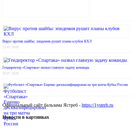
Вирус против шайбы: эпидемия рушит планы клубов КХЛ
23.07.2020
Гендиректор «Спартака» назвал главную задачу команды
20.07.2020
Футболист «Спартака» Ещенко дисквалифицирован на три матча Кубка России
22.07.2020
Официальный сайт бальзама Ястреб -
https://1ystreb.ru
Новости в картинках