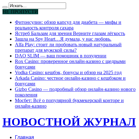
НЕ ПРОПУСТИ
Фитонсулин: обзор капсул для диабета — мифы и
реальность контроля сахара
Ястреб Бальзам для зрения Верните глазам лёгкость
Зашла на Spy Heart…Я думала, у нас любовь.
Alfa Play: стоит ли пробовать новый натуральный
препарат для мужской силы?
DAO SLIM — ваш помощник в похудении
Rox Casino: проверенное онлайн-казино с щедрыми
бонусами
Vodka Casino: кешбэк, бонусы и обзор на 2025 год
Arkada Casino: честное онлайн-казино с кешбэком и
бонусами
Gizbo Casino — подробный обзор онлайн-казино нового
поколения
Мосбет: Всё о популярной букмекерской конторе и
онлайн-казино
НОВОСТНОЙ ЖУРНАЛ
Главная