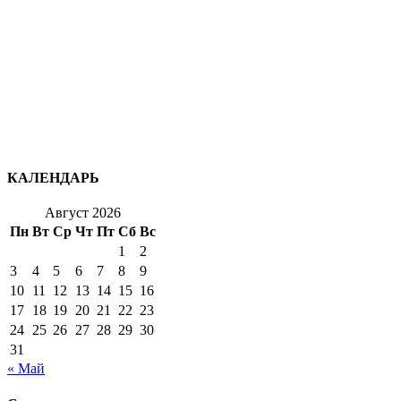
КАЛЕНДАРЬ
Август 2026
Пн
Вт
Ср
Чт
Пт
Сб
Вс
1
2
3
4
5
6
7
8
9
10
11
12
13
14
15
16
17
18
19
20
21
22
23
24
25
26
27
28
29
30
31
« Май