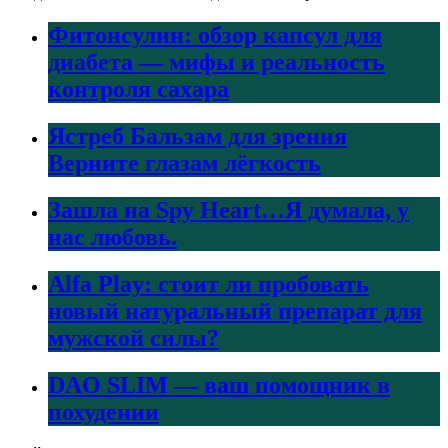
Фитонсулин: обзор капсул для
диабета — мифы и реальность
контроля сахара
Ястреб Бальзам для зрения
Верните глазам лёгкость
Зашла на Spy Heart…Я думала, у
нас любовь.
Alfa Play: стоит ли пробовать
новый натуральный препарат для
мужской силы?
DAO SLIM — ваш помощник в
похудении