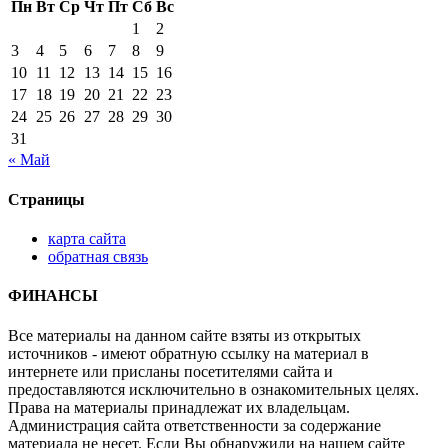
Пн
Вт
Ср
Чт
Пт
Сб
Вс
1
2
3
4
5
6
7
8
9
10
11
12
13
14
15
16
17
18
19
20
21
22
23
24
25
26
27
28
29
30
31
« Май
Страницы
карта сайта
обратная связь
ФИНАНСЫ
Все материалы на данном сайте взяты из открытых
источников - имеют обратную ссылку на материал в
интернете или присланы посетителями сайта и
предоставляются исключительно в ознакомительных целях.
Права на материалы принадлежат их владельцам.
Администрация сайта ответственности за содержание
материала не несет. Если Вы обнаружили на нашем сайте