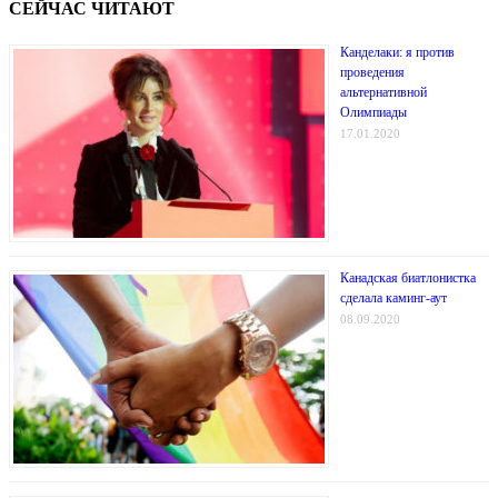
СЕЙЧАС ЧИТАЮТ
Канделаки: я против
проведения
альтернативной
Олимпиады
17.01.2020
Канадская биатлонистка
сделала каминг-аут
08.09.2020