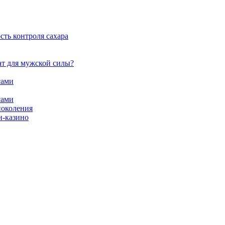
сть контроля сахара
ат для мужской силы?
сами
сами
поколения
н-казино