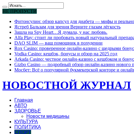
НЕ ПРОПУСТИ
Фитонсулин: обзор капсул для диабета — мифы и реально
Ястреб Бальзам для зрения Верните глазам лёгкость
Зашла на Spy Heart…Я думала, у нас любовь.
Alfa Play: стоит ли пробовать новый натуральный препар
DAO SLIM — ваш помощник в похудении
Rox Casino: проверенное онлайн-казино с щедрыми бону
Vodka Casino: кешбэк, бонусы и обзор на 2025 год
Arkada Casino: честное онлайн-казино с кешбэком и бону
Gizbo Casino — подробный обзор онлайн-казино нового 
Мосбет: Всё о популярной букмекерской конторе и онлай
НОВОСТНОЙ ЖУРНАЛ
Главная
АВТО
ЗДОРОВЬЕ
Новости медицины
КУЛЬТУРА
ПОЛИТИКА
СПОРТ