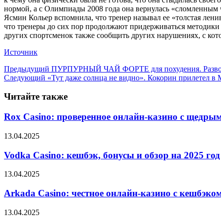
нормой, а с Олимпиады 2008 года она вернулась «сломленным 
Ясмин Кольер вспомнила, что тренер называл ее «толстая ленив
что тренеры до сих пор продолжают придерживаться методики 
других спортсменок также сообщить других нарушениях, с котор
Источник
Предыдущий
ПУРПУРНЫЙ ЧАЙ ФОРТЕ для похудения. Развод ил
Следующий
«Тут даже солнца не видно». Кокорин прилетел в 
Читайте также
Rox Casino: проверенное онлайн-казино с щедры
13.04.2025
Vodka Casino: кешбэк, бонусы и обзор на 2025 год
13.04.2025
Arkada Casino: честное онлайн-казино с кешбэко
13.04.2025