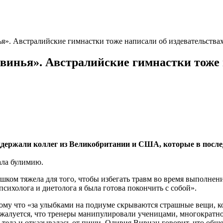
нья». Австралийские гимнастки тоже написали об издевательства
 свинья». Австралийские гимнастки тоже
ержали коллег из Великобритании и США, которые в последн
ала булимию.
лишком тяжела для того, чтобы избегать травм во время выполн
психолога и диетолога я была готова покончить с собой».
ому что «за улыбками на подиуме скрываются страшные вещи, ко
алуется, что тренеры манипулировали ученицами, многократно кр
го тела и отказывалась от пищи. Оливия Вивиан говорит, что о