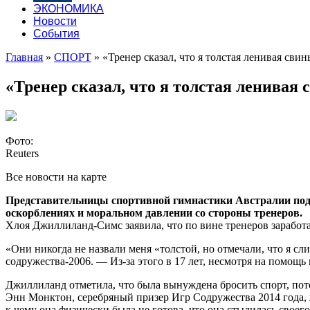
ЭКОНОМИКА
Новости
События
Главная
»
СПОРТ
»
«Тренер сказал, что я толстая ленивая сви
«Тренер сказал, что я толстая ленивая
Фото:
Reuters
Все новости на карте
Представительницы спортивной гимнастики Австралии подд
оскорблениях и моральном давлении со стороны тренеров.
Хлоя Джиллиланд-Симс заявила, что по вине тренеров заработ
«Они никогда не назвали меня «толстой, но отмечали, что я с
содружества-2006. — Из-за этого в 17 лет, несмотря на помощь 
Джиллиланд отметила, что была вынуждена бросить спорт, пот
Энн Монктон, серебряный призер Игр Содружества 2014 года, ж
к чему она физически была не готова, что она стыдилась свое