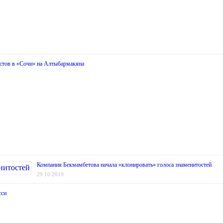
стов в «Сочи» на Алтыбармакяна
Компания Бекмамбетова начала «клонировать» голоса знаменитостей
29.10.2019
сси