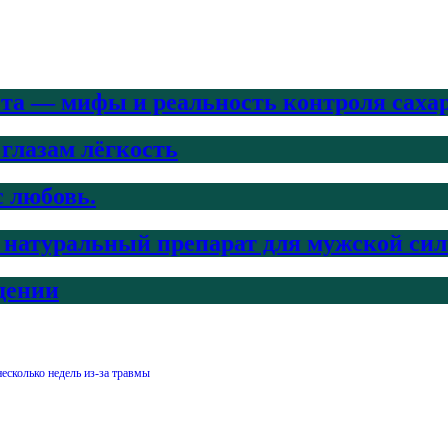
ета — мифы и реальность контроля саха
 глазам лёгкость
с любовь.
ый натуральный препарат для мужской си
дении
есколько недель из-за травмы