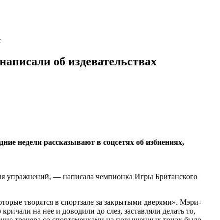
х
 написали об издевательствах
ие недели рассказывают в соцсетях об избиениях,
ения упражнений, — написала чемпионка Игры Британского
торые творятся в спортзале за закрытыми дверями». Мэри-
ичали на нее и доводили до слез, заставляли делать то,
бщение тренера со спортсменками на повышенных тонах было