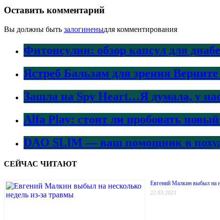
Оставить комментарий
Вы должны быть
залогинены
для комментирования
Фитонсулин: обзор капсул для диаб
Ястреб Бальзам для зрения Верните
Зашла на Spy Heart…Я думала, у на
Alfa Play: стоит ли пробовать нов
DAO SLIM — ваш помощник в поху
СЕЙЧАС ЧИТАЮТ
Евгений Малкин выбыл на н
22.03.2021