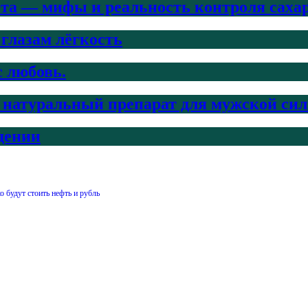
ета — мифы и реальность контроля саха
 глазам лёгкость
с любовь.
ый натуральный препарат для мужской си
дении
о будут стоить нефть и рубль