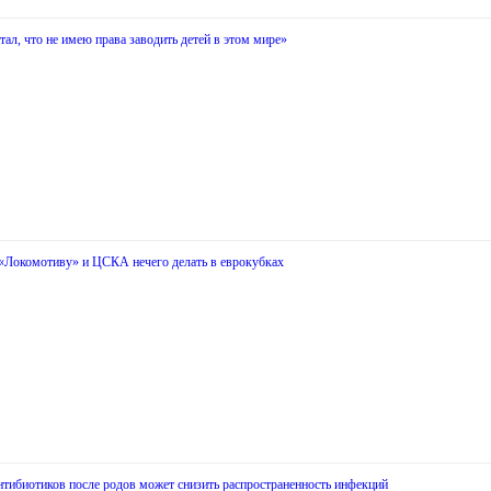
тал, что не имею права заводить детей в этом мире»
 «Локомотиву» и ЦСКА нечего делать в еврокубках
тибиотиков после родов может снизить распространенность инфекций