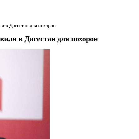
и в Дагестан для похорон
вили в Дагестан для похорон