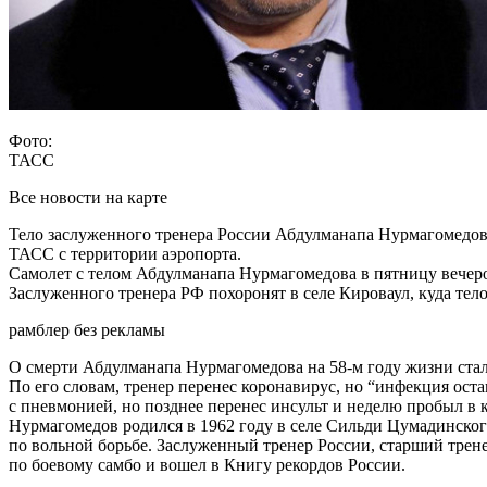
Фото:
ТАСС
Все новости на карте
Тело заслуженного тренера России Абдулманапа Нурмагомедова 
ТАСС с территории аэропорта.
Самолет с телом Абдулманапа Нурмагомедова в пятницу вечеро
Заслуженного тренера РФ похоронят в селе Кироваул, куда тело
рамблер без рекламы
О смерти Абдулманапа Нурмагомедова на 58-м году жизни стал
По его словам, тренер перенес коронавирус, но “инфекция ост
с пневмонией, но позднее перенес инсульт и неделю пробыл в 
Нурмагомедов родился в 1962 году в селе Сильди Цумадинског
по вольной борьбе. Заслуженный тренер России, старший тре
по боевому самбо и вошел в Книгу рекордов России.