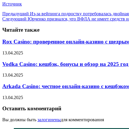
Источник
Предыдущий
Из-за вейпинга подростку потребовалась двойная
Следующий
Юрченко признался, что ВФЛА не имеет средств на
Читайте также
Rox Casino: проверенное онлайн-казино с щедры
13.04.2025
Vodka Casino: кешбэк, бонусы и обзор на 2025 год
13.04.2025
Arkada Casino: честное онлайн-казино с кешбэко
13.04.2025
Оставить комментарий
Вы должны быть
залогинены
для комментирования