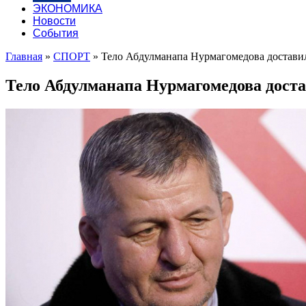
ЭКОНОМИКА
Новости
События
Главная
»
СПОРТ
»
Тело Абдулманапа Нурмагомедова доставил
Тело Абдулманапа Нурмагомедова доста