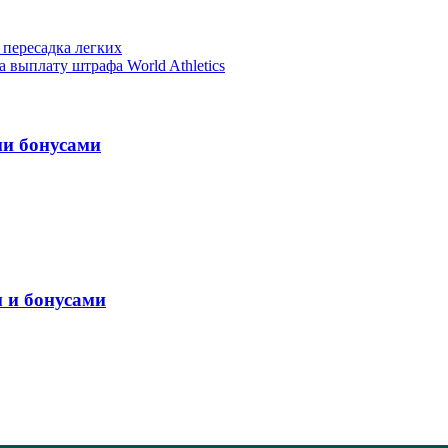
 пересадка легких
 выплату штрафа World Athletics
ми бонусами
м и бонусами