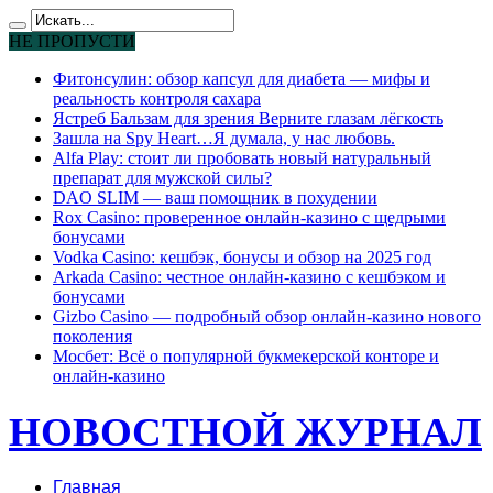
НЕ ПРОПУСТИ
Фитонсулин: обзор капсул для диабета — мифы и
реальность контроля сахара
Ястреб Бальзам для зрения Верните глазам лёгкость
Зашла на Spy Heart…Я думала, у нас любовь.
Alfa Play: стоит ли пробовать новый натуральный
препарат для мужской силы?
DAO SLIM — ваш помощник в похудении
Rox Casino: проверенное онлайн-казино с щедрыми
бонусами
Vodka Casino: кешбэк, бонусы и обзор на 2025 год
Arkada Casino: честное онлайн-казино с кешбэком и
бонусами
Gizbo Casino — подробный обзор онлайн-казино нового
поколения
Мосбет: Всё о популярной букмекерской конторе и
онлайн-казино
НОВОСТНОЙ ЖУРНАЛ
Главная