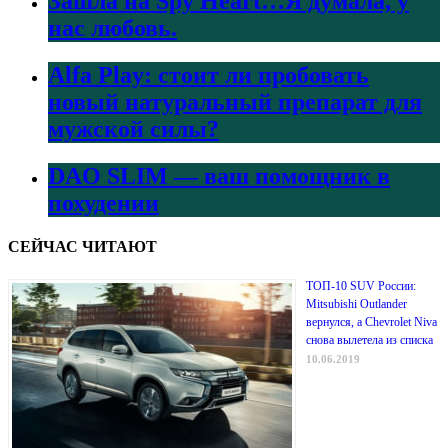
Зашла на Spy Heart…Я думала, у
нас любовь.
Alfa Play: стоит ли пробовать
новый натуральный препарат для
мужской силы?
DAO SLIM — ваш помощник в
похудении
СЕЙЧАС ЧИТАЮТ
ТОП-10 SUV России:
Mitsubishi Outlander
вернулся, а Chevrolet Niva
снова вылетела из списка
10.06.2019