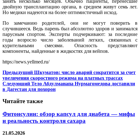
занять несколько месяцев. Обычно пациенты, перенесшие
двойную трансплантацию органа, в среднем живут семь лет.
Но медики надеются на более оптимистичный исход.
По замечанию родителей, они не могут поверить в
случившееся. Ведь парень был абсолютно здоров и занимался
парусным спортом. Эксперты подчеркивают: за последние
годы возросло число заболеваний легких, связанных с
курительными смесями. Опасность представляют
компоненты, найденные в жидкостях для вейпов.
https://news.yellmed.ru/
Предыдущий
Шкуматов: число аварий сократится за счет
увеличения скоростного режима на платных трассах
Следующий
Тело Абдулманапа Нурмагомедова доставили
в Дагестан для похорон
Читайте также
Фитонсулин: обзор капсул для диабета — мифы
и реальность контроля сахара
21.05.2026