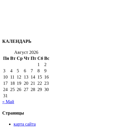
КАЛЕНДАРЬ
Август 2026
Пн
Вт
Ср
Чт
Пт
Сб
Вс
1
2
3
4
5
6
7
8
9
10
11
12
13
14
15
16
17
18
19
20
21
22
23
24
25
26
27
28
29
30
31
« Май
Страницы
карта сайта