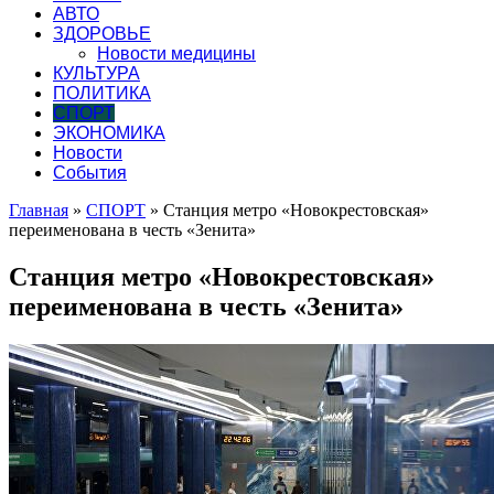
АВТО
ЗДОРОВЬЕ
Новости медицины
КУЛЬТУРА
ПОЛИТИКА
СПОРТ
ЭКОНОМИКА
Новости
События
Главная
»
СПОРТ
»
Станция метро «Новокрестовская»
переименована в честь «Зенита»
Станция метро «Новокрестовская»
переименована в честь «Зенита»