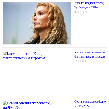
Киселев предрек отъезд
Тутберидзе в США
07.08.2020
Кассано назвал Кокорина
фантастическим игроком
27.01.2021
Семин оценил жеребьевку
на ЧМ-2022