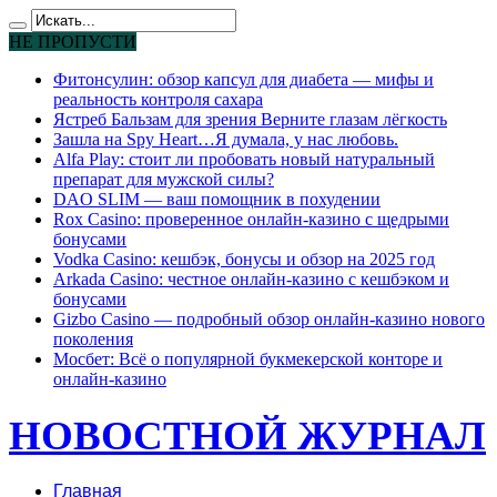
НЕ ПРОПУСТИ
Фитонсулин: обзор капсул для диабета — мифы и
реальность контроля сахара
Ястреб Бальзам для зрения Верните глазам лёгкость
Зашла на Spy Heart…Я думала, у нас любовь.
Alfa Play: стоит ли пробовать новый натуральный
препарат для мужской силы?
DAO SLIM — ваш помощник в похудении
Rox Casino: проверенное онлайн-казино с щедрыми
бонусами
Vodka Casino: кешбэк, бонусы и обзор на 2025 год
Arkada Casino: честное онлайн-казино с кешбэком и
бонусами
Gizbo Casino — подробный обзор онлайн-казино нового
поколения
Мосбет: Всё о популярной букмекерской конторе и
онлайн-казино
НОВОСТНОЙ ЖУРНАЛ
Главная