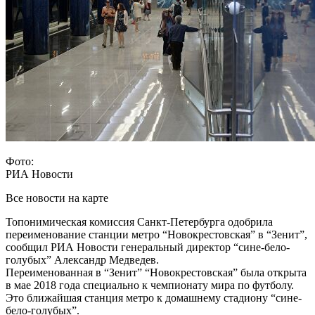
Фото:
РИА Новости
Все новости на карте
Топонимическая комиссия Санкт-Петербурга одобрила
переименование станции метро “Новокрестовская” в “Зенит”,
сообщил РИА Новости генеральный директор “сине-бело-
голубых” Александр Медведев.
Переименованная в “Зенит” “Новокрестовская” была открыта
в мае 2018 года специально к чемпионату мира по футболу.
Это ближайшая станция метро к домашнему стадиону “сине-
бело-голубых”.