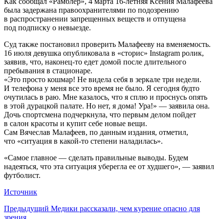
Как сообщал «Рамблер», 4 марта 16-летняя Ксения Малафеева
была задержана правоохранителями по подозрению
в распространении запрещенных веществ и отпущена
под подписку о невыезде.
Суд также постановил проверить Малафееву на вменяемость.
16 июля девушка опубликовала в «сторис» Instagram ролик,
заявив, что, наконец-то едет домой после длительного
пребывания в стационаре.
«Это просто кошмар! Не видела себя в зеркале три недели.
И телефона у меня все это время не было. Я сегодня будто
очутилась в раю. Мне казалось, что я сплю и проснусь опять
в этой дурацкой палате. Но нет, я дома! Ура!» — заявила она.
Дочь спортсмена подчеркнула, что первым делом пойдет
в салон красоты и купит себе новые вещи.
Сам Вячеслав Малафеев, по данным издания, отметил,
что «ситуация в какой-то степени наладилась».
«Самое главное — сделать правильные выводы. Будем
надеяться, что эта ситуация уберегла ее от худшего», — заявил
футболист.
Источник
Предыдущий
Медики рассказали, чем курение опасно для
зрения