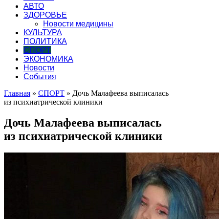
АВТО
ЗДОРОВЬЕ
Новости медицины
КУЛЬТУРА
ПОЛИТИКА
СПОРТ
ЭКОНОМИКА
Новости
События
Главная
»
СПОРТ
»
Дочь Малафеева выписалась
из психиатрической клиники
Дочь Малафеева выписалась
из психиатрической клиники