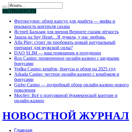
НЕ ПРОПУСТИ
Фитонсулин: обзор капсул для диабета — мифы и
реальность контроля сахара
Ястреб Бальзам для зрения Верните глазам лёгкость
Зашла на Spy Heart…Я думала, у нас любовь.
Alfa Play: стоит ли пробовать новый натуральный
препарат для мужской силы?
DAO SLIM — ваш помощник в похудении
Rox Casino: проверенное онлайн-казино с щедрыми
бонусами
Vodka Casino: кешбэк, бонусы и обзор на 2025 год
Arkada Casino: честное онлайн-казино с кешбэком и
бонусами
Gizbo Casino — подробный обзор онлайн-казино нового
поколения
Мосбет: Всё о популярной букмекерской конторе и
онлайн-казино
НОВОСТНОЙ ЖУРНАЛ
Главная