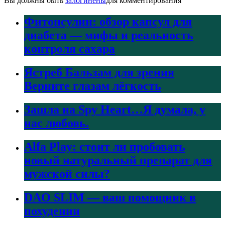
Вы должны быть
залогинены
для комментирования
Фитонсулин: обзор капсул для
диабета — мифы и реальность
контроля сахара
Ястреб Бальзам для зрения
Верните глазам лёгкость
Зашла на Spy Heart…Я думала, у
нас любовь.
Alfa Play: стоит ли пробовать
новый натуральный препарат для
мужской силы?
DAO SLIM — ваш помощник в
похудении