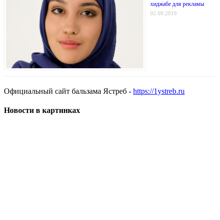
хиджабе для рекламы
02.09.2019
Официальный сайт бальзама Ястреб -
https://1ystreb.ru
Новости в картинках