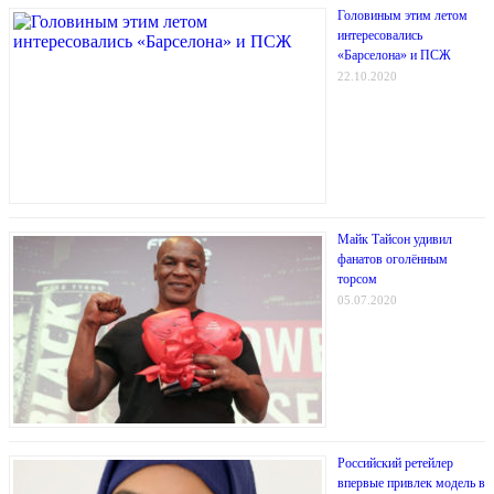
Головиным этим летом
интересовались
«Барселона» и ПСЖ
22.10.2020
Майк Тайсон удивил
фанатов оголённым
торсом
05.07.2020
Российский ретейлер
впервые привлек модель в