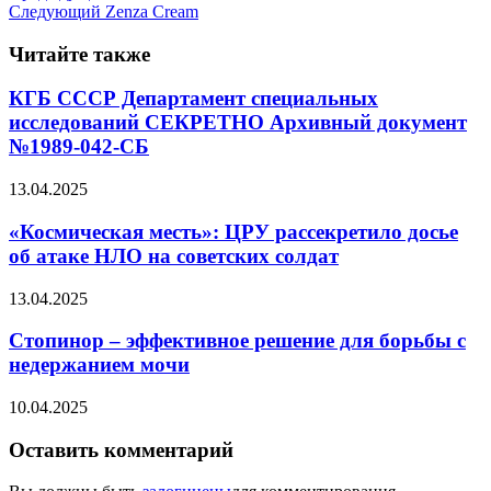
Следующий
Zenza Cream
Читайте также
КГБ СССР Департамент специальных
исследований СЕКРЕТНО Архивный документ
№1989-042-СБ
13.04.2025
«Космическая месть»: ЦРУ рассекретило досье
об атаке НЛО на советских солдат
13.04.2025
Стопинор – эффективное решение для борьбы с
недержанием мочи
10.04.2025
Оставить комментарий