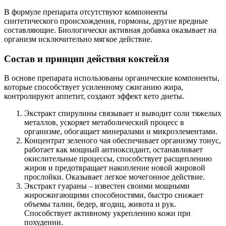
В формуле препарата отсутствуют компоненты
синтетического происхождения, гормоны, другие вредные
составляющие. Биологически активная добавка оказывает на
организм исключительно мягкое действие.
Состав и принцип действия коктейля
В основе препарата использованы органические компоненты,
которые способствует усиленному сжиганию жира,
контролируют аппетит, создают эффект кето диеты.
Экстракт спирулины связывает и выводит соли тяжелых
металлов, ускоряет метаболический процесс в
организме, обогащает минералами и микроэлементами.
Концентрат зеленого чая обеспечивает организму тонус,
работает как мощный антиоксидант, останавливает
окислительные процессы, способствует расщеплению
жиров и предотвращает накопление новой жировой
прослойки. Оказывает легкое мочегонное действие.
Экстракт гуараны – известен своими мощными
жиросжигающими способностями, быстро снижает
объемы талии, бедер, ягодиц, живота и рук.
Способствует активному укреплению кожи при
похудении.