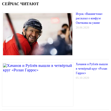
СЕЙЧАС ЧИТАЮТ
Игрок «Вашингтона»
рассказал о конфузе
Овечкина на ужине
20.06.2020
Хачанов и Рублёв вышли
в четвёртый круг «Ролан
Гаррос»
05.10.2020