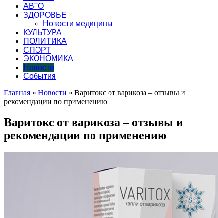
АВТО
ЗДОРОВЬЕ
Новости медицины
КУЛЬТУРА
ПОЛИТИКА
СПОРТ
ЭКОНОМИКА
Новости
События
Главная
»
Новости
»
Варитокс от варикоза – отзывы и
рекомендации по применению
Варитокс от варикоза – отзывы и
рекомендации по применению