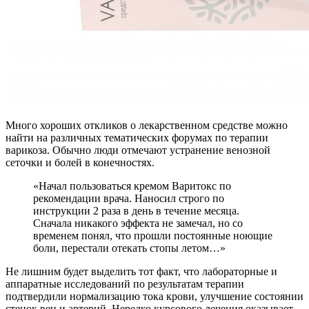
Много хороших откликов о лекарственном средстве можно
найти на различных тематических форумах по терапии
варикоза. Обычно люди отмечают устранение венозной
сеточки и болей в конечностях.
«Начал пользоваться кремом Варитокс по
рекомендации врача. Наносил строго по
инструкции 2 раза в день в течение месяца.
Сначала никакого эффекта не замечал, но со
временем понял, что прошли постоянные ноющие
боли, перестали отекать стопы летом…»
Не лишним будет выделить тот факт, что лабораторные и
аппаратные исследований по результатам терапии
подтвердили нормализацию тока крови, улучшение состоянии
стенок вен и артерий. Нередко курсового лечения оказывает