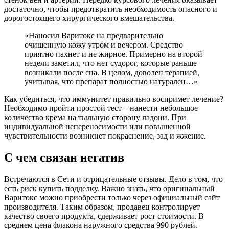
достаточно, чтобы предотвратить необходимость опасного и
дорогостоящего хирургического вмешательства.
«Наносил Варитокс на предварительно
очищенную кожу утром и вечером. Средство
приятно пахнет и не жирное. Примерно на второй
недели заметил, что нет судорог, которые раньше
возникали после сна. В целом, доволен терапией,
учитывая, что препарат полностью натурален…»
Как убедиться, что иммунитет правильно воспримет лечение?
Необходимо пройти простой тест – нанести небольшое
количество крема на тыльную сторону ладони. При
индивидуальной непереносимости или повышенной
чувствительности возникнет покраснение, зад и жжение.
С чем связан негатив
Встречаются в Сети и отрицательные отзывы. Дело в том, что
есть риск купить подделку. Важно знать, что оригинальный
Варитокс можно приобрести только через официальный сайт
производителя. Таким образом, продавец контролирует
качество своего продукта, сдерживает рост стоимости. В
среднем цена флакона наружного средства 990 рублей.