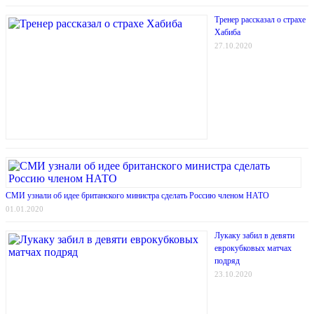
Тренер рассказал о страхе
Хабиба
27.10.2020
СМИ узнали об идее британского министра сделать Россию членом НАТО
01.01.2020
Лукаку забил в девяти
еврокубковых матчах
подряд
23.10.2020