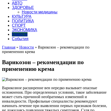
АВТО
ЗДОРОВЬЕ
Новости медицины
КУЛЬТУРА
ПОЛИТИКА
СПОРТ
ЭКОНОМИКА
Новости
События
Главная
»
Новости
»
Варикозон – рекомендации по
применению крема
Варикозон – рекомендации по
применению крема
Варикозное расширение вен нередко вызывает опасные
осложнения. При определенных условиях, такое заболевание
может стать причиной необратимых изменений и
инвалидности. Профильные специалисты рекомендуют
начинать лечение при выявлении первых признаков болезни,
не дожидаясь появления тяжелых симптомов. Судя по