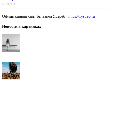
05.09.2020
Официальный сайт бальзама Ястреб -
https://1ystreb.ru
Новости в картинках