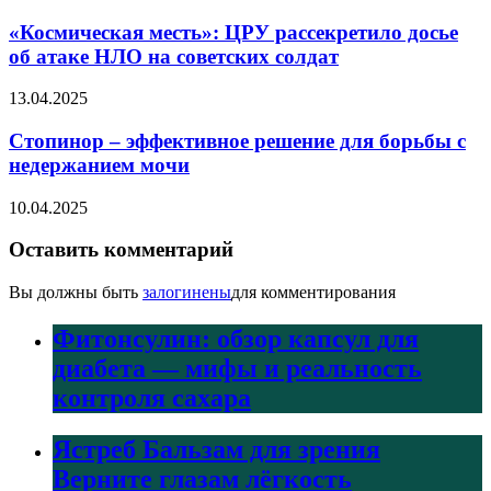
«Космическая месть»: ЦРУ рассекретило досье
об атаке НЛО на советских солдат
13.04.2025
Стопинор – эффективное решение для борьбы с
недержанием мочи
10.04.2025
Оставить комментарий
Вы должны быть
залогинены
для комментирования
Фитонсулин: обзор капсул для
диабета — мифы и реальность
контроля сахара
Ястреб Бальзам для зрения
Верните глазам лёгкость