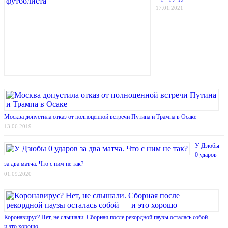
17.01.2021
Москва допустила отказ от полноценной встречи Путина и Трампа в Осаке
13.06.2019
У Дзюбы
0 ударов
за два матча. Что с ним не так?
01.09.2020
Коронавирус? Нет, не слышали. Сборная после рекордной паузы осталась собой —
и это хорошо