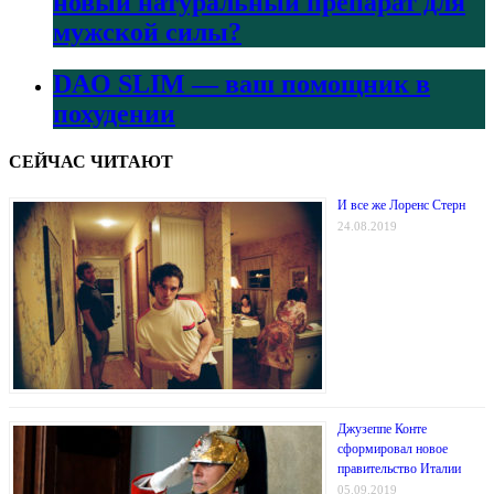
новый натуральный препарат для
мужской силы?
DAO SLIM — ваш помощник в
похудении
СЕЙЧАС ЧИТАЮТ
И все же Лоренс Стерн
24.08.2019
Джузеппе Конте
сформировал новое
правительство Италии
05.09.2019