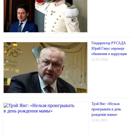
Гендиректор РУСАДА
Юрий Ганус опроверг
обвинения в коррупции
12.07.2020
Трэй Янг: «Нельзя
проигрывать в день
рождения мамы»
13.01.2021