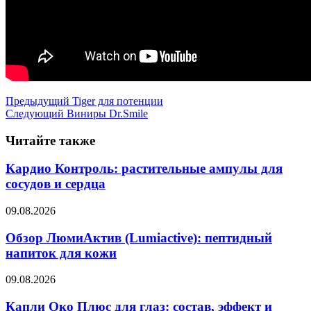
Предыдущий
Tiger для потенции
Следующий
Виниры Dr.Smile
Читайте также
Кардио Контроль: растительные ампулы для
сосудов и сердца
09.08.2026
Обзор ЛюмиАктив (Lumiactive): пептидный
напиток для кожи
09.08.2026
Капли Око Плюс для глаз: состав, эффект и