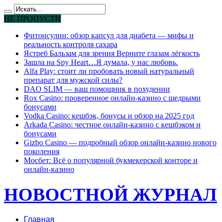
НЕ ПРОПУСТИ
Фитонсулин: обзор капсул для диабета — мифы и
реальность контроля сахара
Ястреб Бальзам для зрения Верните глазам лёгкость
Зашла на Spy Heart…Я думала, у нас любовь.
Alfa Play: стоит ли пробовать новый натуральный
препарат для мужской силы?
DAO SLIM — ваш помощник в похудении
Rox Casino: проверенное онлайн-казино с щедрыми
бонусами
Vodka Casino: кешбэк, бонусы и обзор на 2025 год
Arkada Casino: честное онлайн-казино с кешбэком и
бонусами
Gizbo Casino — подробный обзор онлайн-казино нового
поколения
Мосбет: Всё о популярной букмекерской конторе и
онлайн-казино
НОВОСТНОЙ ЖУРНАЛ
Главная