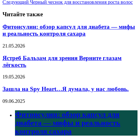
Следующий
Черный чеснок для восстановления роста волос
Читайте также
Фитонсулин: обзор капсул для диабета — мифы
и реальность контроля сахара
21.05.2026
Ястреб Бальзам для зрения Верните глазам
лёгкость
19.05.2026
Зашла на Spy Heart…Я думала, у нас любовь.
09.06.2025
Фитонсулин: обзор капсул для
диабета — мифы и реальность
контроля сахара