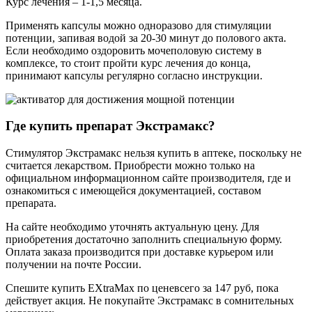
Курс лечения – 1-1,5 месяца.
Применять капсулы можно одноразово для стимуляции
потенции, запивая водой за 20-30 минут до полового акта.
Если необходимо оздоровить мочеполовую систему в
комплексе, то стоит пройти курс лечения до конца,
принимают капсулы регулярно согласно инструкции.
Где купить препарат Экстрамакс?
Стимулятор Экстрамакс нельзя купить в аптеке, поскольку не
считается лекарством. Приобрести можно только на
официальном информационном сайте производителя, где и
ознакомиться с имеющейся документацией, составом
препарата.
На сайте необходимо уточнять актуальную цену. Для
приобретения достаточно заполнить специальную форму.
Оплата заказа производится при доставке курьером или
получении на почте России.
Спешите купить EXtraMax по ценевсего за 147 руб, пока
действует акция. Не покупайте Экстрамакс в сомнительных