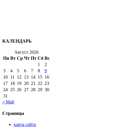
КАЛЕНДАРЬ
Август 2026
Пн
Вт
Ср
Чт
Пт
Сб
Вс
1
2
3
4
5
6
7
8
9
10
11
12
13
14
15
16
17
18
19
20
21
22
23
24
25
26
27
28
29
30
31
« Май
Страницы
карта сайта