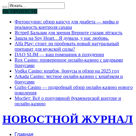
НЕ ПРОПУСТИ
Фитонсулин: обзор капсул для диабета — мифы и
реальность контроля сахара
Ястреб Бальзам для зрения Верните глазам лёгкость
Зашла на Spy Heart…Я думала, у нас любовь.
Alfa Play: стоит ли пробовать новый натуральный
препарат для мужской силы?
DAO SLIM — ваш помощник в похудении
Rox Casino: проверенное онлайн-казино с щедрыми
бонусами
Vodka Casino: кешбэк, бонусы и обзор на 2025 год
Arkada Casino: честное онлайн-казино с кешбэком и
бонусами
Gizbo Casino — подробный обзор онлайн-казино нового
поколения
Мосбет: Всё о популярной букмекерской конторе и
онлайн-казино
НОВОСТНОЙ ЖУРНАЛ
Главная