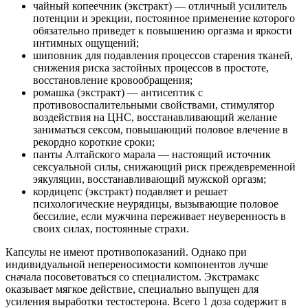
чайный копеечник (экстракт) — отличный усилитель
потенции и эрекции, постоянное применение которого
обязательно приведет к повышению оргазма и яркости
интимных ощущений;
шиповник для подавления процессов старения тканей,
снижения риска застойных процессов в простоте,
восстановление кровообращения;
ромашка (экстракт) — антисептик с
противовоспалительными свойствами, стимулятор
воздействия на ЦНС, восстанавливающий желание
заниматься сексом, повышающий половое влечение в
рекордно короткие сроки;
панты Алтайского марала — настоящий источник
сексуальной силы, снижающий риск преждевременной
эякуляции, восстанавливающий мужской оргазм;
кордицепс (экстракт) подавляет и решает
психологические неурядицы, вызывающие половое
бессилие, если мужчина переживает неуверенность в
своих силах, постоянные страхи.
Капсулы не имеют противопоказаний. Однако при
индивидуальной непереносимости компонентов лучше
сначала посоветоваться со специалистом. Экстрамакс
оказывает мягкое действие, специально выпущен для
усиления выработки тестостерона. Всего 1 доза содержит в