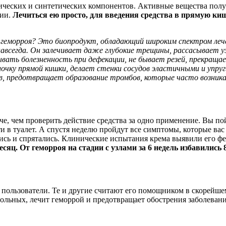
ических и синтетических компонентов. Активные вещества полу
гии.
Лечиться ею просто, для введения средства в прямую ки
 геморроя
? Это биопродукт, обладающий широким спектром лече
й навсегда. Он залечивает даже глубокие трещины, рассасывает
вать болезненность при дефекации, не бывает резей, прекраща
лочку прямой кишки, делает стенки сосудов эластичными и упру
в, предотвращает образование тромбов, которые часто возник
е, чем проверить действие средства за одно применение. Вы пой
дти в туалет. А спустя неделю пройдут все симптомы, которые ва
ись и спрятались. Клинические испытания крема выявили его ф
сяц. От геморроя на стадии с узлами за 6 недель избавились
и пользователи. Те и другие считают его помощником в скорей
больных, лечит геморрой и предотвращает обострения заболеван