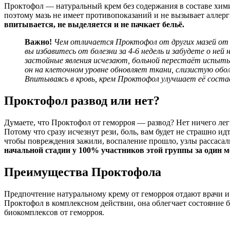
Проктофол — натуральный крем без содержания в составе хим
поэтому мазь не имеет противопоказаний и не вызывает аллер
впитывается, не выделяется и не пачкает бельё.
Важно!
Чем отличается Проктофол от других мазей от
вы избавитесь от болезни за 4-6 недель и забудете о не
застойные явления исчезают, больной перестаёт испыты
он на клеточном уровне обновляет ткани, слизистую обо
Впитываясь в кровь, крем Проктофол улучшает её соста
Проктофол
развод или нет?
Думаете, что Проктофол от геморроя — развод? Нет ничего легч
Потому что сразу исчезнут рези, боль, вам будет не страшно и
чтобы повреждения зажили, воспаление прошло, узлы рассасал
начальной стадии у 100% участников этой группы за один ме
Преимущества Проктофола
Предпочтение натуральному крему от геморроя отдают врачи 
Проктофол в комплексном действии, она облегчает состояние 
биокомплексов от геморроя.