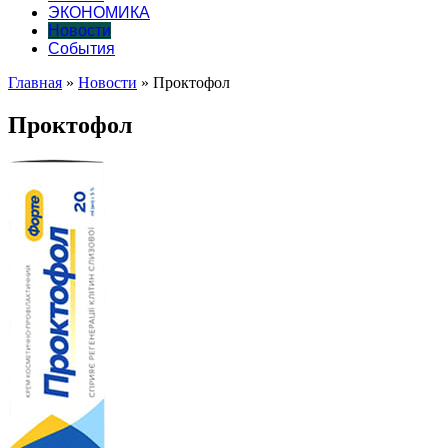
ЭКОНОМИКА
Новости
События
Главная
»
Новости
»
Проктофол
Проктофол