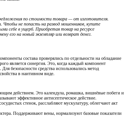
предложения по стоимости товара — от изготовителя.
и. Чтобы не попасть на развод мошенников, купите
ми себе в ущерб. Приобретая товар на ресурсе
ену его на новый экземпляр или возврат денег.
мпоненты состава проверялись по отдельности на обладание
ого является синергия. Это, когда каждый компонент
 Для безопасности средства использовались метод
свойства в наитивном виде.
ающим действием. Это календула, ромашка, вишнёвые побеги и
азывают эффективное антисептическое действие.
осудистых стенок, расслабляют мускулатуру, облегчают акт
тера. Поддерживают вены, нормализуют базовые показатели