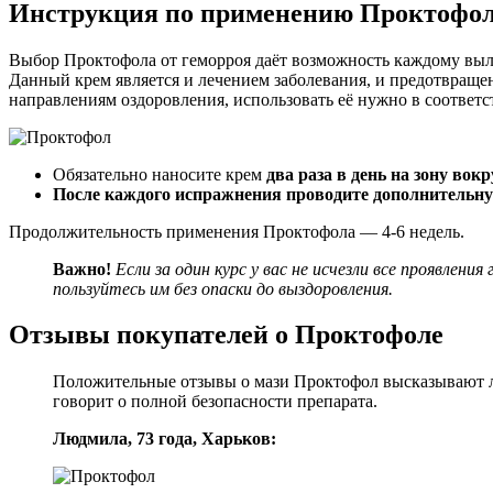
Инструкция по применению Проктофо
Выбор Проктофола от геморроя даёт возможность каждому вылеч
Данный крем является и лечением заболевания, и предотвращен
направлениям оздоровления, использовать её нужно в соответ
Обязательно наносите крем
два раза в день на зону вок
После каждого испражнения проводите дополнительну
Продолжительность применения Проктофола — 4-6 недель.
Важно!
Если за один курс у вас не исчезли все проявле
пользуйтесь им без опаски до выздоровления
.
Отзывы покупателей о Проктофоле
Положительные отзывы о мази Проктофол высказывают лю
говорит о полной безопасности препарата.
Людмила, 73 года, Харьков: