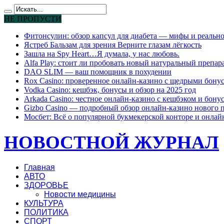
НЕ ПРОПУСТИ
Фитонсулин: обзор капсул для диабета — мифы и реально
Ястреб Бальзам для зрения Верните глазам лёгкость
Зашла на Spy Heart…Я думала, у нас любовь.
Alfa Play: стоит ли пробовать новый натуральный препар
DAO SLIM — ваш помощник в похудении
Rox Casino: проверенное онлайн-казино с щедрыми бону
Vodka Casino: кешбэк, бонусы и обзор на 2025 год
Arkada Casino: честное онлайн-казино с кешбэком и бону
Gizbo Casino — подробный обзор онлайн-казино нового 
Мосбет: Всё о популярной букмекерской конторе и онлай
НОВОСТНОЙ ЖУРНАЛ
Главная
АВТО
ЗДОРОВЬЕ
Новости медицины
КУЛЬТУРА
ПОЛИТИКА
СПОРТ