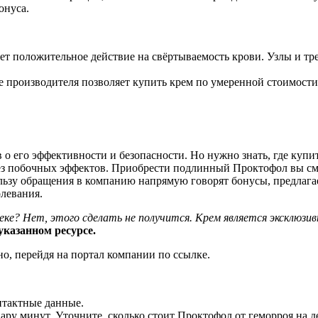
онуса.
т положительное действие на свёртываемость крови. Узлы и т
 производителя позволяет купить крем по умеренной стоимости
 о его эффективности и безопасности. Но нужно знать, где к
 без побочных эффектов. Приобрести подлинный Проктофол вы см
льзу обращения в компанию напрямую говорят бонусы, предлага
левания.
еке?
Нет, этого сделать не получится. Крем является эксклюз
указанном ресурсе.
о, перейдя на портал компании по ссылке.
нтактные данные.
ару минут. Уточните, сколько стоит Проктофол от геморроя на де