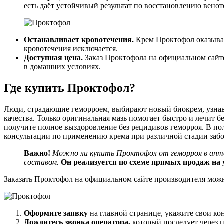
есть даёт устойчивый результат по восстановлению венот
Останавливает кровотечения.
Крем Проктофол оказывае
кровотечения исключается.
Доступная цена.
Заказ Проктофола на официальном сайте
в домашних условиях.
Где купить Проктофол?
Люди, страдающие геморроем, выбирают новый биокрем, узнав
качества. Только оригинальная мазь помогает быстро и лечит
получите полное выздоровление без рецидивов геморроя. В по
консультации по применению крема при различной стадии забо
Важно!
Можно ли купить Проктофол от геморроя в апт
составом.
Он реализуется по схеме прямых продаж на 
Заказать Проктофол на официальном сайте производителя можн
Оформите заявку
на главной странице, укажите свои ко
Дождитесь звонка оператора,
который последует через п