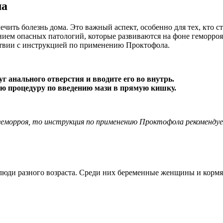
ла
ить болезнь дома. Это важный аспект, особенно для тех, кто ст
ием опасных патологий, которые развиваются на фоне геморроя.
ствии с инструкцией по применению Проктофола.
руг анального отверстия и вводите его во внутрь.
ю процедуру по введению мази в прямую кишку.
ния геморроя, то инструкция по применению Проктофола рекоменд
ди разного возраста. Среди них беременные женщины и кормящ