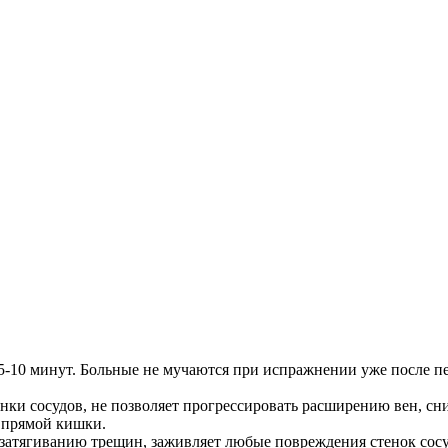
5-10 минут. Больные не мучаются при испражнении уже после пе
ки сосудов, не позволяет прогрессировать расширению вен, сни
 прямой кишки.
затягиванию трещин, заживляет любые повреждения стенок сосу