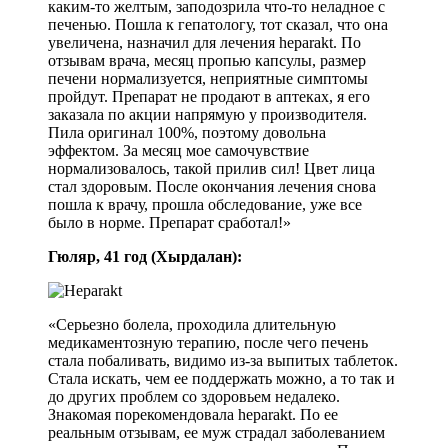
каким-то желтым, заподозрила что-то неладное с
печенью. Пошла к гепатологу, тот сказал, что она
увеличена, назначил для лечения heparakt. По
отзывам врача, месяц пропью капсулы, размер
печени нормализуется, неприятные симптомы
пройдут. Препарат не продают в аптеках, я его
заказала по акции напрямую у производителя.
Пила оригинал 100%, поэтому довольна
эффектом. За месяц мое самочувствие
нормализовалось, такой прилив сил! Цвет лица
стал здоровым. После окончания лечения снова
пошла к врачу, прошла обследование, уже все
было в норме. Препарат сработал!»
Гюляр, 41 год (Хырдалан):
«Серьезно болела, проходила длительную
медикаментозную терапию, после чего печень
стала побаливать, видимо из-за выпитых таблеток.
Стала искать, чем ее поддержать можно, а то так и
до других проблем со здоровьем недалеко.
Знакомая порекомендовала heparakt. По ее
реальным отзывам, ее муж страдал заболеванием