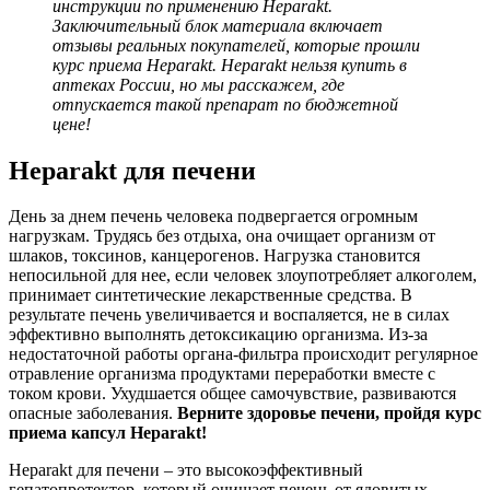
инструкции по применению Heparakt.
Заключительный блок материала включает
отзывы реальных покупателей, которые прошли
курс приема Heparakt. Heparakt нельзя купить в
аптеках России, но мы расскажем, где
отпускается такой препарат по бюджетной
цене!
Heparakt для печени
День за днем печень человека подвергается огромным
нагрузкам. Трудясь без отдыха, она очищает организм от
шлаков, токсинов, канцерогенов. Нагрузка становится
непосильной для нее, если человек злоупотребляет алкоголем,
принимает синтетические лекарственные средства. В
результате печень увеличивается и воспаляется, не в силах
эффективно выполнять детоксикацию организма. Из-за
недостаточной работы органа-фильтра происходит регулярное
отравление организма продуктами переработки вместе с
током крови. Ухудшается общее самочувствие, развиваются
опасные заболевания.
Верните здоровье печени, пройдя курс
приема капсул Heparakt!
Heparakt для печени – это высокоэффективный
гепатопротектор, который очищает печень от ядовитых