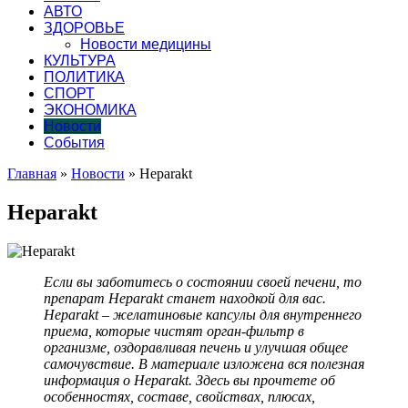
АВТО
ЗДОРОВЬЕ
Новости медицины
КУЛЬТУРА
ПОЛИТИКА
СПОРТ
ЭКОНОМИКА
Новости
События
Главная
»
Новости
»
Heparakt
Heparakt
Если вы заботитесь о состоянии своей печени, то
препарат Heparakt станет находкой для вас.
Heparakt – желатиновые капсулы для внутреннего
приема, которые чистят орган-фильтр в
организме, оздоравливая печень и улучшая общее
самочувствие. В материале изложена вся полезная
информация о Heparakt. Здесь вы прочтете об
особенностях, составе, свойствах, плюсах,