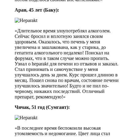
Аран, 45 лет (Баку):
«Длительное время злоупотреблял алкоголем.
Сейчас бросил и вплотную занялся своим
здоровьем. Оказалось, что печень у меня
увеличена и зашлакована, как у старика, до
гепатита алкогольного недалеко! Поискал на
форумах, что в таком случае можно пропить.
Узнал о heparakt для печени из отзывов и заказал.
Стал принимать и самочувствие у меня
улучшалось день за днем. Курс прошел длиною в
месяц. Пошел снова по врачам, состояние печени
улучшилось значительно! Будто и не пил по-
черному, никаких последствий. Отличный
препарат, рекомендую!»
Чичак, 51 год (Сумгаит):
«В последнее время беспокоили высокая
утомляемость и недомогание. Цвет лица стал