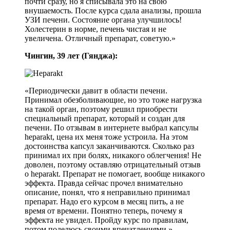
почти сразу, но я списывала это на свою
внушаемость. После курса сдала анализы, прошла
УЗИ печени. Состояние органа улучшилось!
Холестерин в норме, печень чистая и не
увеличена. Отличный препарат, советую.»
Чингин, 39 лет (Гянджа):
«Периодически давит в области печени.
Принимал обезболивающие, но это тоже нагрузка
на такой орган, поэтому решил приобрести
специальный препарат, который и создан для
печени. По отзывам в интернете выбрал капсулы
heparakt, цена их меня тоже устроила. На этом
достоинства капсул заканчиваются. Сколько раз
принимал их при болях, никакого облегчения! Не
доволен, поэтому оставляю отрицательный отзыв
о heparakt. Препарат не помогает, вообще никакого
эффекта. Правда сейчас прочел внимательно
описание, понял, что я неправильно принимал
препарат. Надо его курсом в месяц пить, а не
время от времени. Понятно теперь, почему я
эффекта не увидел. Пройду курс по правилам,
потом поделюсь своими впечатлениями.»