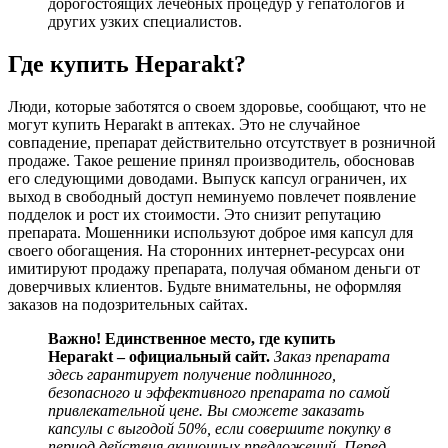
дорогостоящих лечебных процедур у гепатологов и
других узких специалистов.
Где купить Heparakt?
Люди, которые заботятся о своем здоровье, сообщают, что не
могут купить Heparakt в аптеках. Это не случайное
совпадение, препарат действительно отсутствует в розничной
продаже. Такое решение принял производитель, обосновав
его следующими доводами. Выпуск капсул ограничен, их
выход в свободный доступ неминуемо повлечет появление
подделок и рост их стоимости. Это снизит репутацию
препарата. Мошенники используют доброе имя капсул для
своего обогащения. На сторонних интернет-ресурсах они
имитируют продажу препарата, получая обманом деньги от
доверчивых клиентов. Будьте внимательны, не оформляя
заказов на подозрительных сайтах.
Важно!
Единственное место, где купить
Heparakt – официальный сайт.
Заказ препарата
здесь гарантирует получение подлинного,
безопасного и эффективного препарата по самой
привлекательной цене. Вы сможете заказать
капсулы с выгодой 50%, если совершите покупку в
период действия акционных предложений. Перед