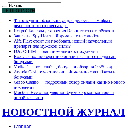
НЕ ПРОПУСТИ
Фитонсулин: обзор капсул для диабета — мифы и
реальность контроля сахара
Ястреб Бальзам для зрения Верните глазам лёгкость
Зашла на Spy Heart…Я думала, у нас любовь.
Alfa Play: стоит ли пробовать новый натуральный
препарат для мужской силы?
DAO SLIM — ваш помощник в похудении
Rox Casino: проверенное онлайн-казино с щедрыми
бонусами
Vodka Casino: кешбэк, бонусы и обзор на 2025 год
Arkada Casino: честное онлайн-казино с кешбэком и
бонусами
Gizbo Casino — подробный обзор онлайн-казино нового
поколения
Мосбет: Всё о популярной букмекерской конторе и
онлайн-казино
НОВОСТНОЙ ЖУРНАЛ
Главная