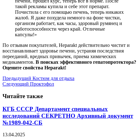
печени, прошел курс, теперь все в норме. После
такой рекламы купила и себе этот препарат.
Почистила с его помощью печень, теперь никаких
жалоб. Я даже похудела немного на фоне чистки,
организм работает, как часы, здоровый румянец и
работоспособности через край. Отличные
капсулы!»
По отзывам покупателей, Heparakt действительно чистит и
восстанавливает здоровье печени, устраняя последствия
перееданий, вредных привычек, приема химических
медикаментов.
В поисках эффективного гепатопротектора?
Оцените свойства Heparakt!
Предыдущий
Костюм для отдыха
Следующий
Проктофол
Читайте также
КГБ СССР Департамент специальных
исследований СЕКРЕТНО Архивный документ
№1989-042-СБ
13.04.2025