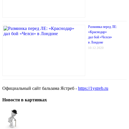
Разминка перед ЛЕ:
«Краснодар»
дал бой «Челси»
в Лондоне
10.12.2020
Официальный сайт бальзама Ястреб -
https://1ystreb.ru
Новости в картинках