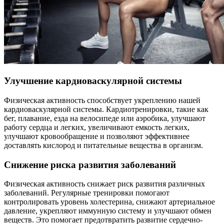
Улучшение кардиоваскулярной системы
Физическая активность способствует укреплению нашей
кардиоваскулярной системы. Кардиотренировки, такие как
бег, плавание, езда на велосипеде или аэробика, улучшают
работу сердца и легких, увеличивают емкость легких,
улучшают кровообращение и позволяют эффективнее
доставлять кислород и питательные вещества в организм.
Снижение риска развития заболеваний
Физическая активность снижает риск развития различных
заболеваний. Регулярные тренировки помогают
контролировать уровень холестерина, снижают артериальное
давление, укрепляют иммунную систему и улучшают обмен
веществ. Это помогает предотвратить развитие сердечно-