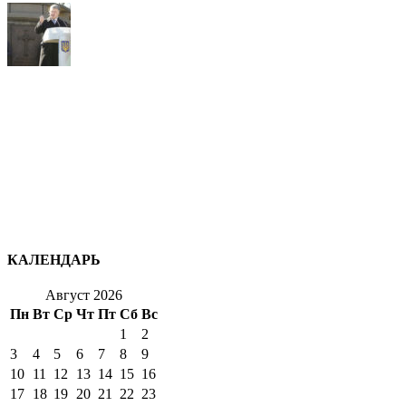
КАЛЕНДАРЬ
Август 2026
Пн
Вт
Ср
Чт
Пт
Сб
Вс
1
2
3
4
5
6
7
8
9
10
11
12
13
14
15
16
17
18
19
20
21
22
23