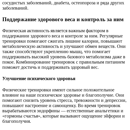
сосудистых заболеваний, диабета, остеопороза и ряда других
заболеваний.
Поддержание здорового веса и контроль за ним
Физическая активность является важным фактором в
поддержании здорового веса и контроле за ним. Регулярные
тренировки помогают сжигать лишние калории, повышают
метаболическую активность и улучшают обмен веществ. Они
также способствуют укреплению мышц, что помогает
поддерживать высокий уровень базового метаболизма даже в
покое. Комбинирование тренировок с правильным питанием
поможет достичь и поддерживать здоровый вес.
Улучшение психического здоровья
Физические тренировки имеют сильное положительное
влияние на наше психическое здоровье и благополучие. Они
помогают снизить уровень стресса, тревожности и депрессии,
повышают настроение и самооценку. Во время тренировок
вырабатываются эндорфины — естественные анальгетики и
«гормоны счастья», которые вызывают ощущение эйфории и
благополучия.