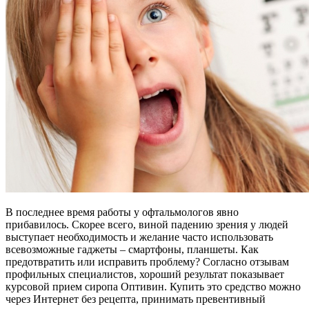
В последнее время работы у офтальмологов явно
прибавилось. Скорее всего, виной падению зрения у людей
выступает необходимость и желание часто использовать
всевозможные гаджеты – смартфоны, планшеты. Как
предотвратить или исправить проблему? Согласно отзывам
профильных специалистов, хороший результат показывает
курсовой прием сиропа Оптивин. Купить это средство можно
через Интернет без рецепта, принимать превентивный