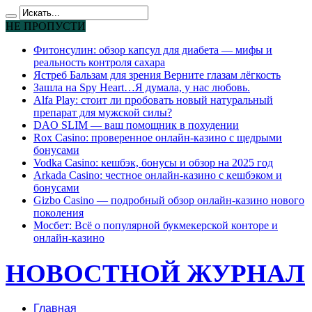
НЕ ПРОПУСТИ
Фитонсулин: обзор капсул для диабета — мифы и
реальность контроля сахара
Ястреб Бальзам для зрения Верните глазам лёгкость
Зашла на Spy Heart…Я думала, у нас любовь.
Alfa Play: стоит ли пробовать новый натуральный
препарат для мужской силы?
DAO SLIM — ваш помощник в похудении
Rox Casino: проверенное онлайн-казино с щедрыми
бонусами
Vodka Casino: кешбэк, бонусы и обзор на 2025 год
Arkada Casino: честное онлайн-казино с кешбэком и
бонусами
Gizbo Casino — подробный обзор онлайн-казино нового
поколения
Мосбет: Всё о популярной букмекерской конторе и
онлайн-казино
НОВОСТНОЙ ЖУРНАЛ
Главная