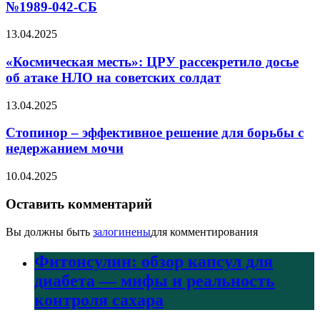
№1989-042-СБ
13.04.2025
«Космическая месть»: ЦРУ рассекретило досье
об атаке НЛО на советских солдат
13.04.2025
Стопинор – эффективное решение для борьбы с
недержанием мочи
10.04.2025
Оставить комментарий
Вы должны быть
залогинены
для комментирования
Фитонсулин: обзор капсул для
диабета — мифы и реальность
контроля сахара