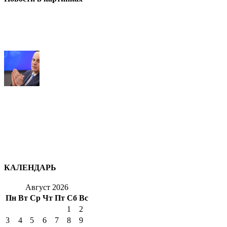
КАЛЕНДАРЬ
Август 2026
Пн
Вт
Ср
Чт
Пт
Сб
Вс
1
2
3
4
5
6
7
8
9