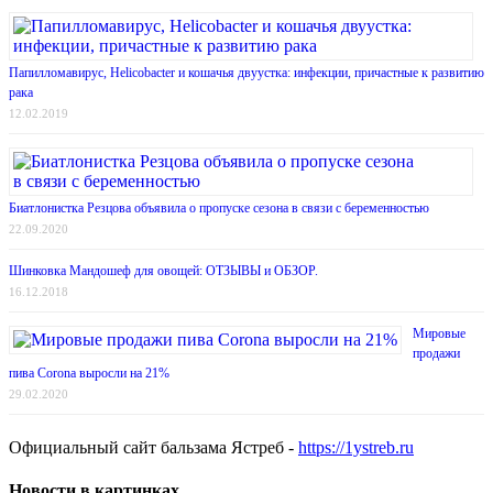
Папилломавирус, Helicobacter и кошачья двуустка: инфекции, причастные к развитию
рака
12.02.2019
Биатлонистка Резцова объявила о пропуске сезона в связи с беременностью
22.09.2020
Шинковка Мандошеф для овощей: ОТЗЫВЫ и ОБЗОР.
16.12.2018
Мировые
продажи
пива Corona выросли на 21%
29.02.2020
Официальный сайт бальзама Ястреб -
https://1ystreb.ru
Новости в картинках