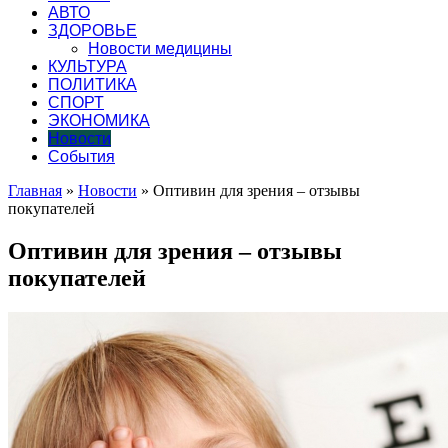
АВТО
ЗДОРОВЬЕ
Новости медицины
КУЛЬТУРА
ПОЛИТИКА
СПОРТ
ЭКОНОМИКА
Новости
События
Главная
»
Новости
»
Оптивин для зрения – отзывы
покупателей
Оптивин для зрения – отзывы
покупателей