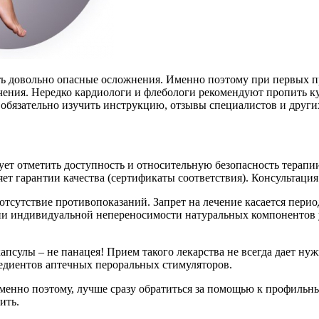
ь довольно опасные осложнения. Именно поэтому при первых пр
ения. Нередко кардиологи и флебологи рекомендуют пропить кур
 обязательно изучить инструкцию, отзывы специалистов и други
едует отметить доступность и относительную безопасность терап
т гарантии качества (сертификаты соответствия). Консультация 
тсутствие противопоказаний. Запрет на лечение касается период
нии индивидуальной непереносимости натуральных компонентов
капсулы – не панацея! Прием такого лекарства не всегда дает н
редиентов аптечных пероральных стимуляторов.
Именно поэтому, лучше сразу обратиться за помощью к профиль
ить.