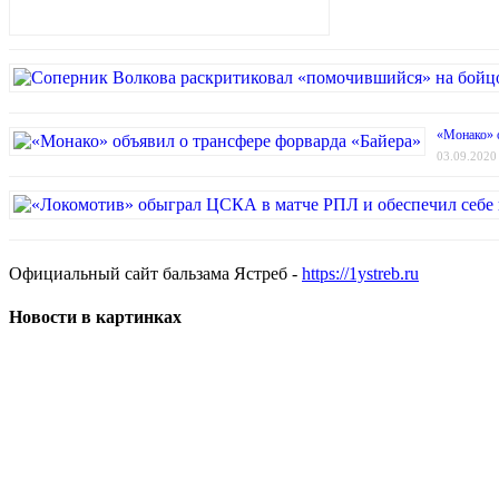
«Монако» 
03.09.2020
Официальный сайт бальзама Ястреб -
https://1ystreb.ru
Новости в картинках