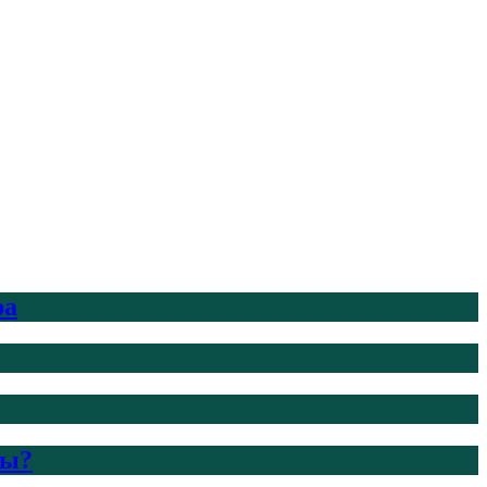
ра
лы?