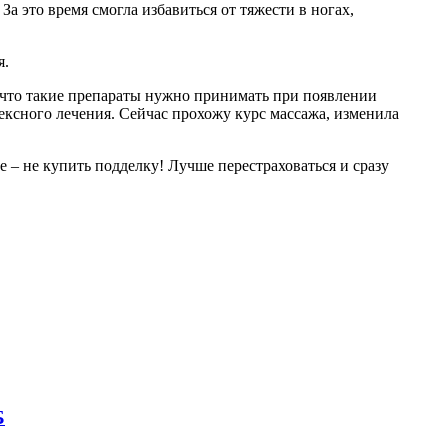
За это время смогла избавиться от тяжести в ногах,
я.
л, что такие препараты нужно принимать при появлении
лексного лечения. Сейчас прохожу курс массажа, изменила
 – не купить подделку! Лучше перестраховаться и сразу
Б