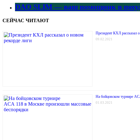
DAO SLIM — ваш помощник в поху
СЕЙЧАС ЧИТАЮТ
Президент КХЛ рассказал о
09.02.2021
На бойцовском турнире AC
01.03.2021