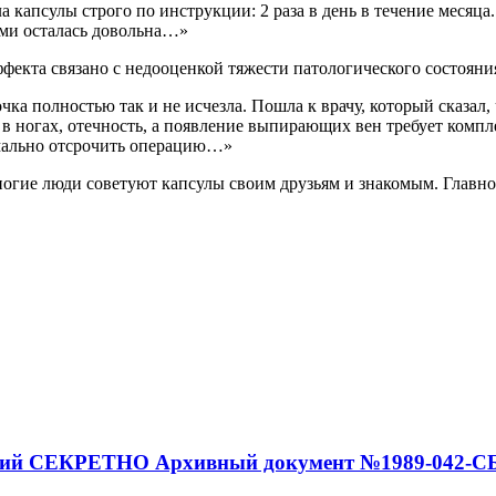
 капсулы строго по инструкции: 2 раза в день в течение месяца. 
тами осталась довольна…»
ффекта связано с недооценкой тяжести патологического состояни
очка полностью так и не исчезла. Пошла к врачу, который сказа
 в ногах, отечность, а появление выпирающих вен требует комп
имально отсрочить операцию…»
огие люди советуют капсулы своим друзьям и знакомым. Главное
аний СЕКРЕТНО Архивный документ №1989-042-С