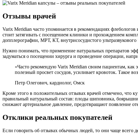
Отзывы врачей
Varix Meridian часто упоминается в рекомендациях флебологов
стоит затягивать с посещением клиники и прохождением комп
допплерографии, МРТ, КТ, внутрисосудистого ультразвукового
Нужно понимать, что применение натуральных препаратов эфф
задуматься о посещении хирурга и проведение операции, напр
«Часто рекомендую Varix Meridian своим пациентам, как
полезный просвет сосудов, усиливает кровоток. Такое во
Петр Олегович, кардиолог, Омск
Кроме этого в положительных отзывах врачей отмечено, что 
правильный натуральный состав: плоды шиповника, боярышник
снижают артериальное давление, предотвращают появление оте
Отклики реальных покупателей
Если говорить об отзывах обычных людей, то они чаще всего