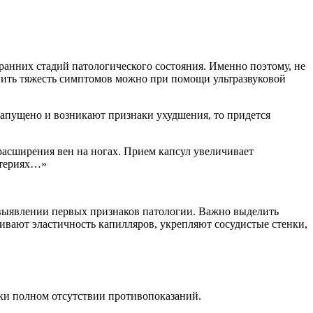
 ранних стадий патологического состояния. Именно поэтому, не
нить тяжесть симптомов можно при помощи ультразвуковой
апущено и возникают признаки ухудшения, то придется
расширения вен на ногах. Прием капсул увеличивает
артериях…»
 выявлении первых признаков патологии. Важно выделить
вают эластичность капилляров, укрепляют сосудистые стенки,
ки полном отсутствии противопоказаний.