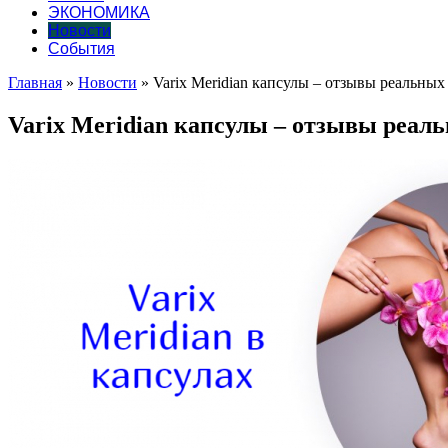
ЭКОНОМИКА
Новости
События
Главная
»
Новости
»
Varix Meridian капсулы – отзывы реальных
Varix Meridian капсулы – отзывы реал