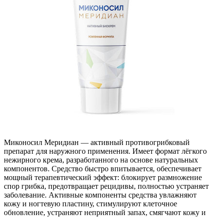
Миконосил Меридиан — активный противогрибковый
препарат для наружного применения. Имеет формат лёгкого
нежирного крема, разработанного на основе натуральных
компонентов. Средство быстро впитывается, обеспечивает
мощный терапевтический эффект: блокирует размножение
спор грибка, предотвращает рецидивы, полностью устраняет
заболевание. Активные компоненты средства увлажняют
кожу и ногтевую пластину, стимулируют клеточное
обновление, устраняют неприятный запах, смягчают кожу и