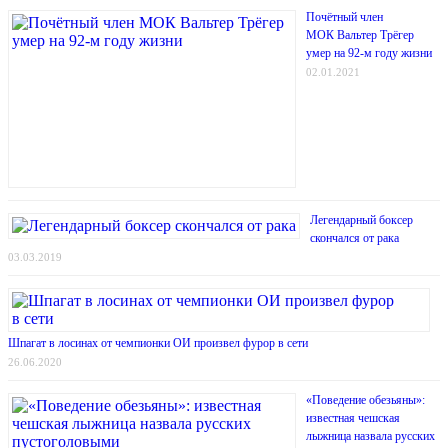
Почётный член
МОК Вальтер Трёгер
умер на 92-м году жизни
02.01.2021
Легендарный боксер
скончался от рака
03.03.2019
Шпагат в лосинах от чемпионки ОИ произвел фурор в сети
26.06.2020
«Поведение обезьяны»:
известная чешская
лыжница назвала русских