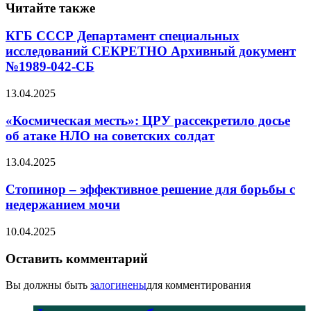
Читайте также
КГБ СССР Департамент специальных
исследований СЕКРЕТНО Архивный документ
№1989-042-СБ
13.04.2025
«Космическая месть»: ЦРУ рассекретило досье
об атаке НЛО на советских солдат
13.04.2025
Стопинор – эффективное решение для борьбы с
недержанием мочи
10.04.2025
Оставить комментарий
Вы должны быть
залогинены
для комментирования