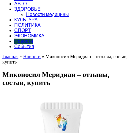
АВТО
ЗДОРОВЬЕ
Новости медицины
КУЛЬТУРА
ПОЛИТИКА
СПОРТ
ЭКОНОМИКА
Новости
События
Главная
»
Новости
»
Миконосил Меридиан – отзывы, состав,
купить
Миконосил Меридиан – отзывы,
состав, купить