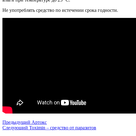
Не употреблять средство по истечении срока годности.
Предыдущий
Артокс
Следующий
Toximin – средство от паразитов