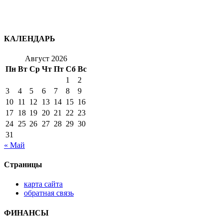
КАЛЕНДАРЬ
Август 2026
Пн
Вт
Ср
Чт
Пт
Сб
Вс
1
2
3
4
5
6
7
8
9
10
11
12
13
14
15
16
17
18
19
20
21
22
23
24
25
26
27
28
29
30
31
« Май
Страницы
карта сайта
обратная связь
ФИНАНСЫ