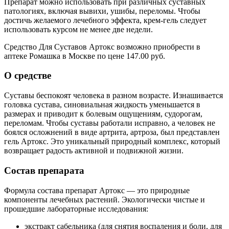
Препарат можно использовать при различных суставных
патологиях, включая вывихи, ушибы, переломы. Чтобы
достичь желаемого лечебного эффекта, крем-гель следует
использовать курсом не менее две недели.
Средство Для Суставов Артокс возможно приобрести в
аптеке Ромашка в Москве по цене 147.00 руб.
О средстве
Суставы беспокоят человека в разном возрасте. Изнашивается
головка сустава, синовиальная жидкость уменьшается в
размерах и приводит к болевым ощущениям, судорогам,
переломам. Чтобы суставы работали исправно, а человек не
боялся осложнений в виде артрита, артроза, был представлен
гель Артокс. Это уникальный природный комплекс, который
возвращает радость активной и подвижной жизни.
Состав препарата
Формула состава препарат Артокс — это природные
компоненты лечебных растений. Экологически чистые и
прошедшие лабораторные исследования:
экстракт сабельника (для снятия воспаления и боли, для