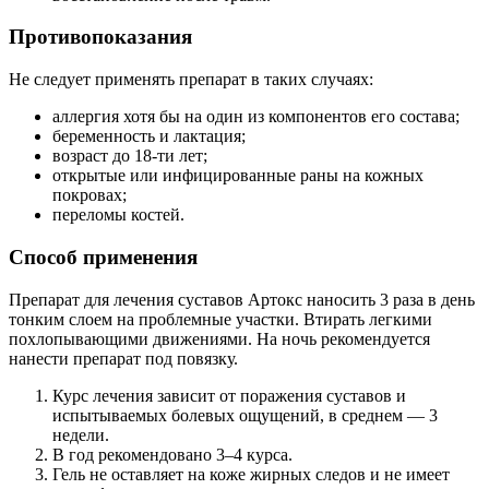
Противопоказания
Не следует применять препарат в таких случаях:
аллергия хотя бы на один из компонентов его состава;
беременность и лактация;
возраст до 18-ти лет;
открытые или инфицированные раны на кожных
покровах;
переломы костей.
Способ применения
Препарат для лечения суставов Артокс наносить 3 раза в день
тонким слоем на проблемные участки. Втирать легкими
похлопывающими движениями. На ночь рекомендуется
нанести препарат под повязку.
Курс лечения зависит от поражения суставов и
испытываемых болевых ощущений, в среднем — 3
недели.
В год рекомендовано 3–4 курса.
Гель не оставляет на коже жирных следов и не имеет