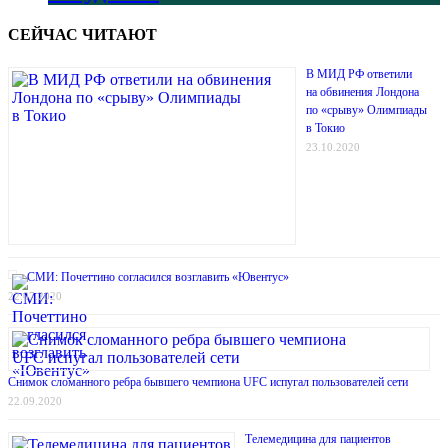
СЕЙЧАС ЧИТАЮТ
В МИД РФ ответили
на обвинения Лондона
по «срыву» Олимпиады
в Токио
23.10.2020
СМИ: Почеттино согласился возглавить «Ювентус»
22.07.2020
Снимок сломанного ребра бывшего чемпиона UFC испугал пользователей сети
22.09.2020
Телемедицина для пациентов