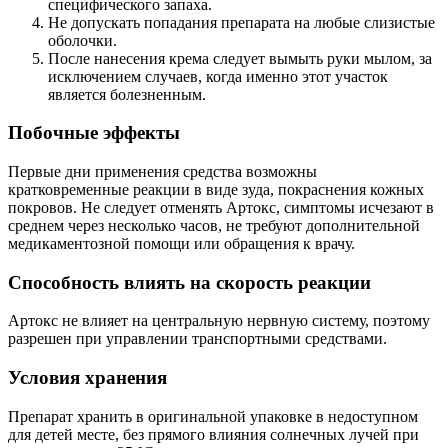
специфического запаха.
Не допускать попадания препарата на любые слизистые
оболочки.
После нанесения крема следует вымыть руки мылом, за
исключением случаев, когда именно этот участок
является болезненным.
Побочные эффекты
Первые дни применения средства возможны
кратковременные реакции в виде зуда, покраснения кожных
покровов. Не следует отменять Артокс, симптомы исчезают в
среднем через несколько часов, не требуют дополнительной
медикаментозной помощи или обращения к врачу.
Способность влиять на скорость реакции
Артокс не влияет на центральную нервную систему, поэтому
разрешен при управлении транспортными средствами.
Условия хранения
Препарат хранить в оригинальной упаковке в недоступном
для детей месте, без прямого влияния солнечных лучей при