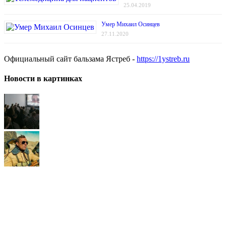
25.04.2019
Умер Михаил Осинцев
27.11.2020
Официальный сайт бальзама Ястреб -
https://1ystreb.ru
Новости в картинках