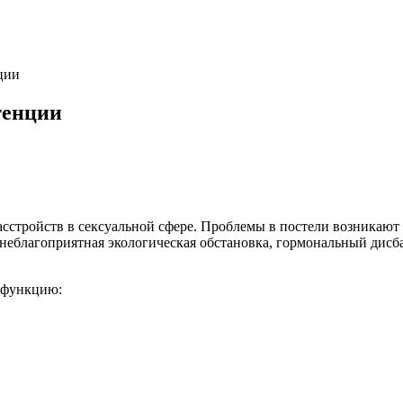
ции
тенции
стройств в сексуальной сфере. Проблемы в постели возникают 
 неблагоприятная экологическая обстановка, гормональный дис
 функцию: