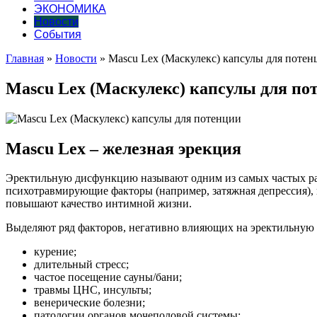
ЭКОНОМИКА
Новости
События
Главная
»
Новости
»
Mascu Lex (Маскулекс) капсулы для потен
Mascu Lex (Маскулекс) капсулы для по
Mascu Lex – железная эрекция
Эректильную дисфункцию называют одним из самых частых рас
психотравмирующие факторы (например, затяжная депрессия),
повышают качество интимной жизни.
Выделяют ряд факторов, негативно влияющих на эректильную
курение;
длительный стресс;
частое посещение сауны/бани;
травмы ЦНС, инсульты;
венерические болезни;
патологии органов мочеполовой системы;