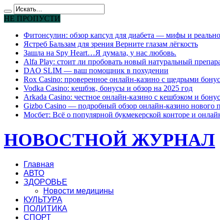
НЕ ПРОПУСТИ
Фитонсулин: обзор капсул для диабета — мифы и реально
Ястреб Бальзам для зрения Верните глазам лёгкость
Зашла на Spy Heart…Я думала, у нас любовь.
Alfa Play: стоит ли пробовать новый натуральный препар
DAO SLIM — ваш помощник в похудении
Rox Casino: проверенное онлайн-казино с щедрыми бону
Vodka Casino: кешбэк, бонусы и обзор на 2025 год
Arkada Casino: честное онлайн-казино с кешбэком и бону
Gizbo Casino — подробный обзор онлайн-казино нового 
Мосбет: Всё о популярной букмекерской конторе и онлай
НОВОСТНОЙ ЖУРНАЛ
Главная
АВТО
ЗДОРОВЬЕ
Новости медицины
КУЛЬТУРА
ПОЛИТИКА
СПОРТ