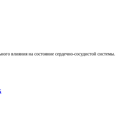
ного влияния на состояние сердечно-сосудистой системы.
Б