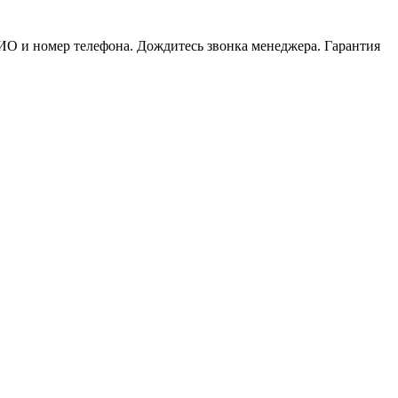
ФИО и номер телефона. Дождитесь звонка менеджера. Гарантия