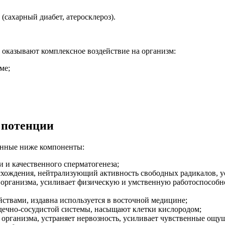
(сахарный диабет, атеросклероз).
 оказывают комплексное воздействие на организм:
ме;
 потенции
ленные ниже компоненты:
 и качественного сперматогенеза;
хождения, нейтрализующий активность свободных радикалов, у
организма, усиливает физическую и умственную работоспособн
йствами, издавна используется в восточной медицине;
рдечно-сосудистой системы, насыщают клетки кислородом;
организма, устраняет нервозность, усиливает чувственные ощущ