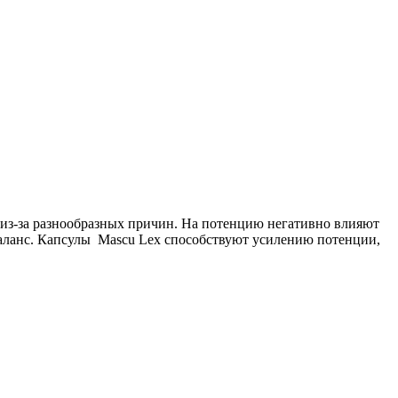
из-за разнообразных причин. На потенцию негативно влияют
баланс. Капсулы Mаscu Lex способствуют усилению потенции,