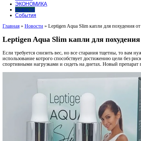
ЭКОНОМИКА
Новости
События
Главная
»
Новости
»
Leptigen Aqua Slim капли для похудения
Leptigen Aqua Slim капли для похуде
Если требуется снизить вес, но все старания тщетны, то вам 
использование котрого способствует достижению цели без рис
спортивными нагрузками и сидеть на диетах. Новый препарат 