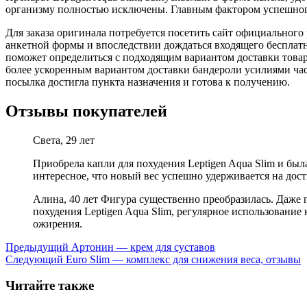
организму полностью исключены. Главным фактором успешного 
Для заказа оригинала потребуется посетить сайт официального
анкетной формы и впоследствии дождаться входящего бесплатно
поможет определиться с подходящим вариантом доставки това
более ускоренным вариантом доставки бандероли усилиями част
посылка достигла пункта назначения и готова к получению.
Отзывы покупателей
Света, 29 лет
Приобрела капли для похудения Leptigen Aqua Slim и бы
интересное, что новый вес успешно удерживается на дос
Алина, 40 лет Фигура существенно преобразилась. Даже
похудения Leptigen Aqua Slim, регулярное использование
ожирения.
Предыдущий
Артонин — крем для суставов
Следующий
Euro Slim — комплекс для снижения веса, отзывы
Читайте также