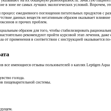
указывают на их обширную разнообразность. Зачастую пациенты
ние в зоне не самых лучших экологических условий. Впрочем, э
 процесс ежедневного поглощения питательных продуктов с ра
утствие данных веществ негативным образом оказывает влияни
токсинов и прочих проблем.
пециальным образом для того, чтобы стабилизировать рациональ
астоятельно рекомендуют пройти курсовой этап лечения, даже
ьза от применения в соответствии с инструкцией оказывается п
рата
в все имеющиеся отзывы пользователей о каплях Leptigen Aqua 
увство голода.
ов пищеварительной системы.
удущем.