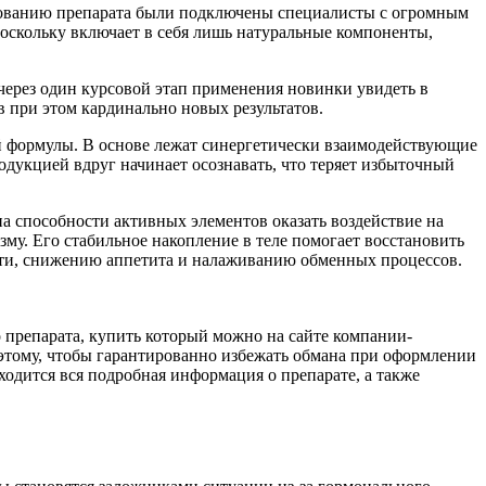
ированию препарата были подключены специалисты с огромным
поскольку включает в себя лишь натуральные компоненты,
через один курсовой этап применения новинки увидеть в
в при этом кардинально новых результатов.
 формулы. В основе лежат синергетически взаимодействующие
дукцией вдруг начинает осознавать, что теряет избыточный
 способности активных элементов оказать воздействие на
у. Его стабильное накопление в теле помогает восстановить
сти, снижению аппетита и налаживанию обменных процессов.
 препарата, купить который можно на сайте компании-
этому, чтобы гарантированно избежать обмана при оформлении
аходится вся подробная информация о препарате, а также