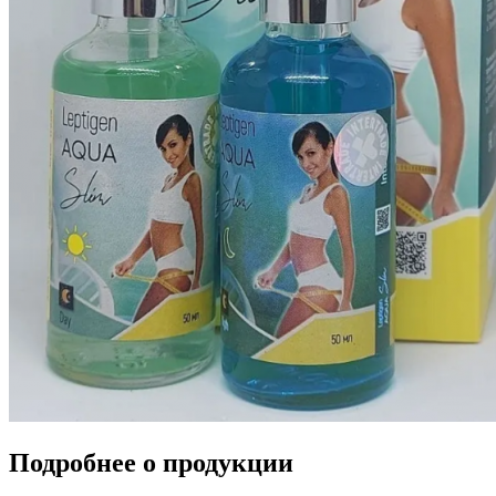
Подробнее о продукции