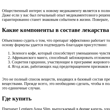
Общественный интерес к новому медикаменту является в полно
Даже если у вас был печальный опыт медикаментозного решения
гарантированно станет знаковым событием в жизни. Поверьте, 
Какие компоненты в составе лекарства
Объективно судить о том, что препарат эффективно работает т
основу формулы удается подтвердить благодаря присутствию:
Зеленого кофе, который способствует уменьшению чувств
Африканского манго, способный заблокировать отложен
Соцветия гарцинии, участвующие в программе жирового 
Ягод асаи, работающих над предотвращением признаков 
Это не полный список веществ, входящих в базовый состав пр
веществами. Прежде всего, это необходимо сделать, чтобы в 
это единичные случаи.
Где купить
Препарат Leptigen Aqua Slim, выпускаемый в форме капель, уд