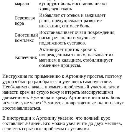
марала
купируют боль, восстанавливают
хрящевую ткань.
Избавляет от отеков и заживляет
Березовая
раны, предупреждает развитие
кора
инфекции, снимает боль.
Восстанавливает очаги повреждения,
Биогенный
насыщает ткани и улучшает
комплекс
подвижность суставов.
Активирует приток крови к
поврежденным тканям, насыщает их
Копеечник
магнием и кальцием, стабилизирует
обменные процессы.
Инструкция по применению к Артонину простая, поэтому
удастся быстро разобраться и улучшить самочувствие.
Необходимо сначала промыть проблемный участок, затем
нанести крем на сухую кожу и втереть массирующими
движениями. Нужно дать крему Артонин впитаться. Боль
исчезнет уже через 15 минут, а поврежденные ткани начнут
восстанавливаться.
В инструкции к Артонину указано, что полный курс
составляет 30 дней. Его можно увеличить до двух месяцев,
если есть серьезные проблемы с суставами.