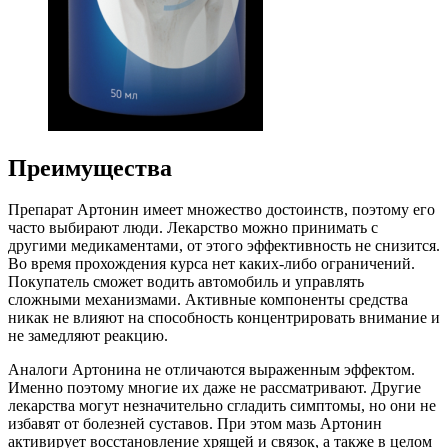
Преимущества
Препарат Артонин имеет множество достоинств, поэтому его
часто выбирают люди. Лекарство можно принимать с
другими медикаментами, от этого эффективность не снизится.
Во время прохождения курса нет каких-либо ограничений.
Покупатель сможет водить автомобиль и управлять
сложными механизмами. Активные компоненты средства
никак не влияют на способность концентрировать внимание и
не замедляют реакцию.
Аналоги Артонина не отличаются выраженным эффектом.
Именно поэтому многие их даже не рассматривают. Другие
лекарства могут незначительно сгладить симптомы, но они не
избавят от болезней суставов. При этом мазь Артонин
активирует восстановление хрящей и связок, а также в целом