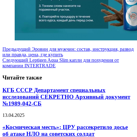
Предыдущий
Эровин для мужчин: состав, инструкция, развод
или правда, цена, где купить
Следующий
Leptigen Aqua Slim капли для похудения от
компании INTERTRADE
Читайте также
КГБ СССР Департамент специальных
исследований СЕКРЕТНО Архивный документ
№1989-042-СБ
13.04.2025
«Космическая месть»: ЦРУ рассекретило досье
об атаке НЛО на советских солдат