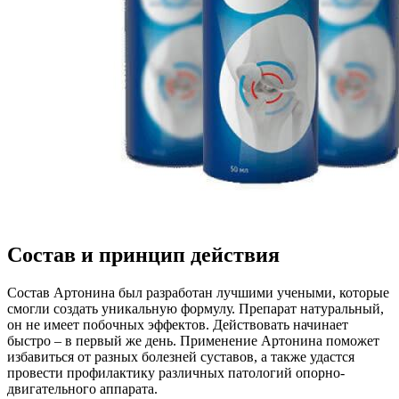
Состав и принцип действия
Состав Артонина был разработан лучшими учеными, которые
смогли создать уникальную формулу. Препарат натуральный,
он не имеет побочных эффектов. Действовать начинает
быстро – в первый же день. Применение Артонина поможет
избавиться от разных болезней суставов, а также удастся
провести профилактику различных патологий опорно-
двигательного аппарата.