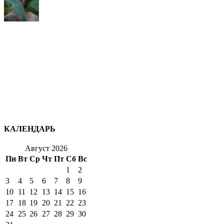
КАЛЕНДАРЬ
Август 2026
Пн
Вт
Ср
Чт
Пт
Сб
Вс
1
2
3
4
5
6
7
8
9
10
11
12
13
14
15
16
17
18
19
20
21
22
23
24
25
26
27
28
29
30