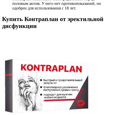
половым актом. У него нет противопоказаний, он
одобрен для использования с 18 лет.
Купить Контраплан от эректильной
дисфункции