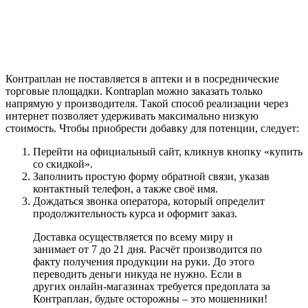
Контраплан не поставляется в аптеки и в посреднические
торговые площадки. Kontraplan можно заказать только
напрямую у производителя. Такой способ реализации через
интернет позволяет удерживать максимально низкую
стоимость. Чтобы приобрести добавку для потенции, следует:
Перейти на официальный сайт, кликнув кнопку «купить
со скидкой».
Заполнить простую форму обратной связи, указав
контактный телефон, а также своё имя.
Дождаться звонка оператора, который определит
продолжительность курса и оформит заказ.
Доставка осуществляется по всему миру и
занимает от 7 до 21 дня. Расчёт производится по
факту получения продукции на руки. До этого
переводить деньги никуда не нужно. Если в
других онлайн-магазинах требуется предоплата за
Контраплан, будьте осторожны – это мошенники!