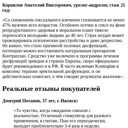
Корнилов Анатолий Викторович, уролог-андролог, стаж 21
год:
«Со снижением сексуального влечения сталкивается не менее
47% мужчин всех возрастов. Особенно осечки в сексе на фоне
репродуктивного здоровья в моральном плане тяжело
переносятся молодыми людьми до 40 лет. Страх неудач может
провоцировать психические расстройства и даже депрессию.
Не важно, что стало причиной половых дисфункций,
потенцию можно восстановить натуральным препаратом
Контраплан. Средство уже включено в программы лечения
дисфункций эрекции в странах Европы, скоро официально
будет рекомендовано и в РФ. Я часто включаю Kontraplan в
комплекс терапии эректильной дисфункции, и он
действительно помогает, о чём говорят результаты анализов».
Реальные отзывы покупателей
Дмитрий Потапов, 37 лет, г. Ижевск:
«То чувство, когда ожидания совпали с
реальностью. Отличный стимулятор для разового
применения, я считаю. Пью его периодически,
выходит приблизительно 3-4 раза в неделю.