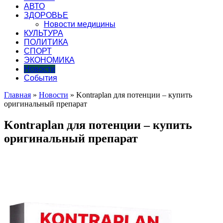
АВТО
ЗДОРОВЬЕ
Новости медицины
КУЛЬТУРА
ПОЛИТИКА
СПОРТ
ЭКОНОМИКА
Новости
События
Главная
»
Новости
»
Kontraplan для потенции – купить
оригинальный препарат
Kontraplan для потенции – купить
оригинальный препарат