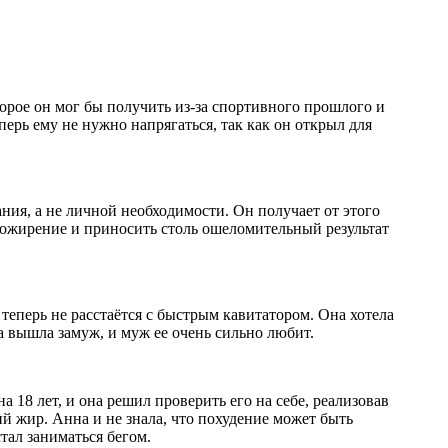
орое он мог бы получить из-за спортивного прошлого и
ерь ему не нужно напрягаться, так как он открыл для
ния, а не личной необходимости. Он получает от этого
ть ожирение и приносить столь ошеломительный результат
 теперь не расстаётся с быстрым кавитатором. Она хотела
а вышла замуж, и муж ее очень сильно любит.
 18 лет, и она решил проверить его на себе, реализовав
й жир. Анна и не знала, что похудение может быть
тал заниматься бегом.