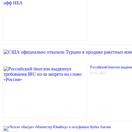
Российский биатлон выдвину
13.02.2021
«Челси» обыграл «Манчестер Юнайтед» в полуфинале Кубка Англии