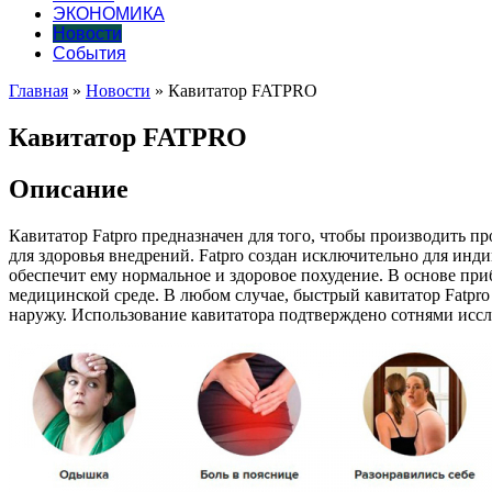
ЭКОНОМИКА
Новости
События
Главная
»
Новости
»
Кавитатор FATPRO
Кавитатор FATPRO
Описание
Кавитатор Fatpro предназначен для того, чтобы производить 
для здоровья внедрений. Fatpro создан исключительно для инд
обеспечит ему нормальное и здоровое похудение. В основе при
медицинской среде. В любом случае, быстрый кавитатор Fatpro
наружу. Использование кавитатора подтверждено сотнями исс