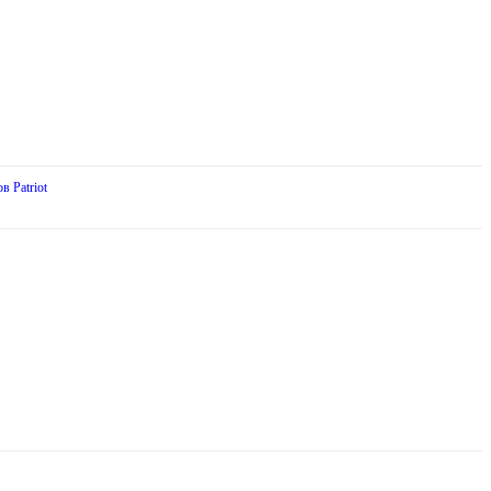
 Patriot