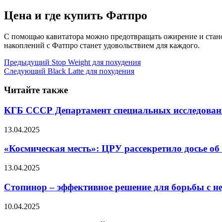
Цена и где купить Фатпро
С помощью кавитатора можно предотвращать ожирение и стано
накоплений с Фатпро станет удовольствием для каждого.
Предыдущий
Stop Weight для похудения
Следующий
Black Latte для похудения
Читайте также
КГБ СССР Департамент специальных исследов
13.04.2025
«Космическая месть»: ЦРУ рассекретило досье об
13.04.2025
Стопинор – эффективное решение для борьбы с 
10.04.2025