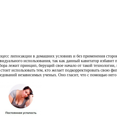
процесс липосакции в домашних условиях и без применения стор
ивидуального использования, так как данный кавитатор избавит п
бора лежит принцип, берущий свое начало от такой технологии, 
 стоит использовать тем, кто желает подкорректировать свою ф
ледований независимых ученых. Оно гласит, что с помощью нег