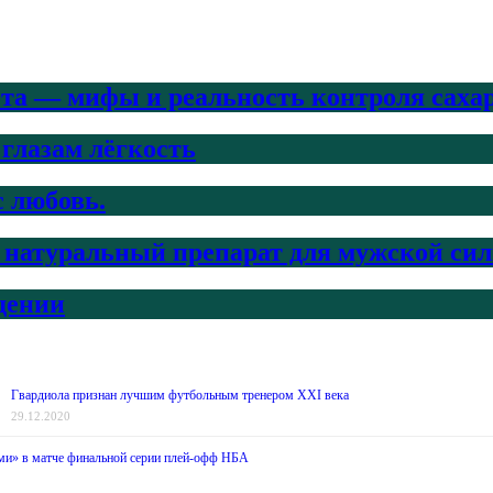
ета — мифы и реальность контроля саха
 глазам лёгкость
с любовь.
ый натуральный препарат для мужской си
дении
Гвардиола признан лучшим футбольным тренером XXI века
29.12.2020
ми» в матче финальной серии плей-офф НБА