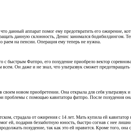
что данный аппарат помог ему предотвратить его ожирение, кот
вращать данную склонность, Денис занимался бодибилдингом. Теп
ло раем на пенсии. Операция ему теперь не нужна.
о с быстрым Фатпро, его похудение приобрело вектор соревнова
ом всем. Он даже и не знал, что ультразвук сможет предотвраща
в своем новом приобретении. Она открыла для себя ультразвук и
вои проблемы с помощью кавитатора фатпро. После похудения он
ом, страдала от ожирения с 14 лет. Мать купила ей кавитатор на
мог ей, подарив беззаботную юность, быстро согнав с нее лишни
одолжать похудение, так как это ей нравится. Кроме того, она с