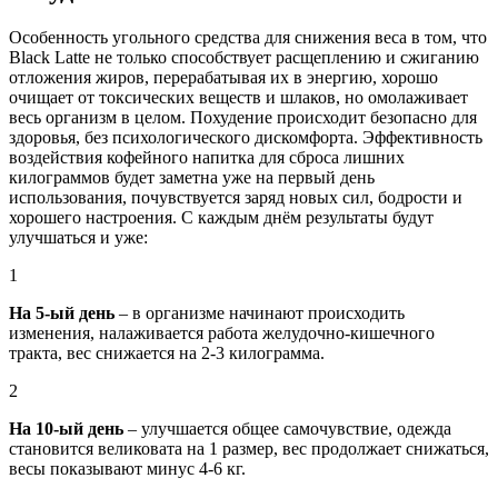
Особенность угольного средства для снижения веса в том, что
Black Latte не только способствует расщеплению и сжиганию
отложения жиров, перерабатывая их в энергию, хорошо
очищает от токсических веществ и шлаков, но омолаживает
весь организм в целом. Похудение происходит безопасно для
здоровья, без психологического дискомфорта. Эффективность
воздействия кофейного напитка для сброса лишних
килограммов будет заметна уже на первый день
использования, почувствуется заряд новых сил, бодрости и
хорошего настроения. С каждым днём результаты будут
улучшаться и уже:
1
На 5-ый день
– в организме начинают происходить
изменения, налаживается работа желудочно-кишечного
тракта, вес снижается на 2-3 килограмма.
2
На 10-ый день
– улучшается общее самочувствие, одежда
становится великовата на 1 размер, вес продолжает снижаться,
весы показывают минус 4-6 кг.