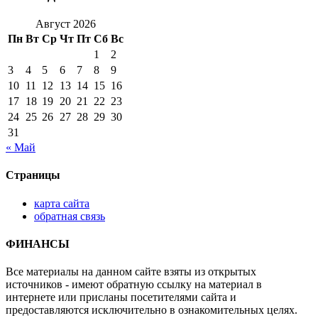
Август 2026
Пн
Вт
Ср
Чт
Пт
Сб
Вс
1
2
3
4
5
6
7
8
9
10
11
12
13
14
15
16
17
18
19
20
21
22
23
24
25
26
27
28
29
30
31
« Май
Страницы
карта сайта
обратная связь
ФИНАНСЫ
Все материалы на данном сайте взяты из открытых
источников - имеют обратную ссылку на материал в
интернете или присланы посетителями сайта и
предоставляются исключительно в ознакомительных целях.