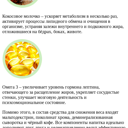
Кокосовое молочко – ускоряет метаболизм в несколько раз,
активирует процессы липидного обмена и очищения в
организме, устраняя залежи внутреннего и подкожного жира,
отложившиеся на бёдрах, боках, животе.
Омега 3 – увеличивает уровень гормона лептина,
отвечающего за расщепление жиров, укрепляет сосудистые
стенки, улучшает мозговую деятельность и
психоэмоциональное состояние.
Помимо этого, в состав средства для снижения веса входят
мальтодекстрин, пиколинат хрома, деминерализованная
сыворотка и чёрный кофе. Все компоненты напитка идеально
дополняют друг друга и целенаправленно ведут эффективную