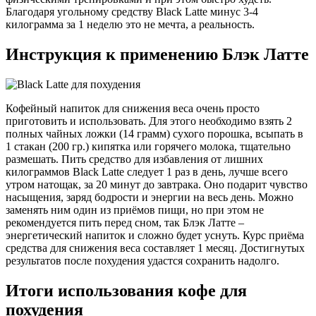
Благодаря угольному средству Black Latte минус 3-4
килограмма за 1 неделю это не мечта, а реальность.
Инструкция к применению Блэк Латте
Кофейный напиток для снижения веса очень просто
приготовить и использовать. Для этого необходимо взять 2
полных чайных ложки (14 грамм) сухого порошка, всыпать в
1 стакан (200 гр.) кипятка или горячего молока, тщательно
размешать. Пить средство для избавления от лишних
килограммов Black Latte следует 1 раз в день, лучше всего
утром натощак, за 20 минут до завтрака. Оно подарит чувство
насыщения, заряд бодрости и энергии на весь день. Можно
заменять ним один из приёмов пищи, но при этом не
рекомендуется пить перед сном, так Блэк Латте –
энергетический напиток и сложно будет уснуть. Курс приёма
средства для снижения веса составляет 1 месяц. Достигнутых
результатов после похудения удастся сохранить надолго.
Итоги использования кофе для
похудения