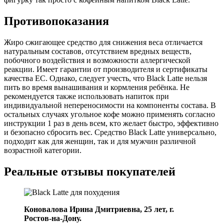
Противопоказания
Жиро сжигающее средство для снижения веса отличается
натуральным составов, отсутствием вредных веществ,
побочного воздействия и возможности аллергической
реакции. Имеет гарантии от производителя и сертификаты
качества ЕС. Однако, следует учесть, что Black Latte нельзя
пить во время вынашивания и кормления ребёнка. Не
рекомендуется также использовать напиток при
индивидуальной непереносимости на компоненты состава. В
остальных случаях угольное кофе можно применять согласно
инструкции 1 раз в день всем, кто желает быстро, эффективно
и безопасно сбросить вес. Средство Black Latte универсально,
подходит как для женщин, так и для мужчин различной
возрастной категории.
Реальные отзывы покупателей
Коновалова Ирина Дмитриевна, 25 лет, г.
Ростов-на-Дону.