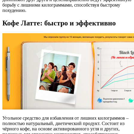
борьбу с лишними килограммами, способствуя быстрому
похудению.
Кофе Латте: быстро и эффективно
Угольное средство для избавления от лишних килограммов –
полностью натуральный, диетический продукт. Состоит из
чёрного кофе, на основе активированного угля и других,