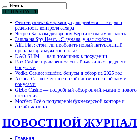
НЕ ПРОПУСТИ
Фитонсулин: обзор капсул для диабета — мифы и
реальность контроля сахара
Ястреб Бальзам для зрения Верните глазам лёгкость
Зашла на Spy Heart…Я думала, у нас любовь.
Alfa Play: стоит ли пробовать новый натуральный
препарат для мужской силы?
DAO SLIM — ваш помощник в похудении
Rox Casino: проверенное онлайн-казино с щедрыми
бонусами
Vodka Casino: кешбэк, бонусы и обзор на 2025 год
Arkada Casino: честное онлайн-казино с кешбэком и
бонусами
Gizbo Casino — подробный обзор онлайн-казино нового
поколения
Мосбет: Всё о популярной букмекерской конторе и
онлайн-казино
НОВОСТНОЙ ЖУРНАЛ
Главная