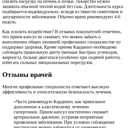
снизить нагрузку на печень и почки. Лекарство нужно
запивать обычной теплой водой без газа. Длительность курса
подбирается индивидуально, исходя из тяжести симптомов и
запущенности заболевания. Обычно врачи рекомендуют 4-6
недель.
Как усилить воздействие? В отзывах покупателей отмечено,
что прием капсул не означает, что можно забыть о
выполнении общих указаний профильных специалистов по
поддержке здоровья. Кроме приема Кардинео необходимо
соблюдать правильную диету (меньше быстрых углеводов,
жирного), больше двигаться (особенно при сидячей работе),
избегать сильных эмоциональных перегрузок.
Отзывы врачей
Многие профильные специалисты отмечают высокую
эффективность и относительную безопасность лечения.
«Часто рекомендую Кардинео, как правильное
дополнение к классическому лечению
гипертонии. Прием капсул постепенно снижает
артериальное давление, устраняя неприятные
проявления заболевания. При условии соблюдения
инструкции можно избавиться от хронических