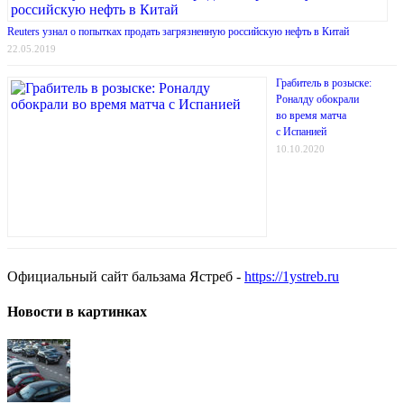
Reuters узнал о попытках продать загрязненную российскую нефть в Китай
22.05.2019
Грабитель в розыске:
Роналду обокрали
во время матча
с Испанией
10.10.2020
Официальный сайт бальзама Ястреб -
https://1ystreb.ru
Новости в картинках