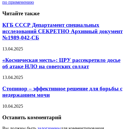
по применению
Читайте также
КГБ СССР Департамент специальных
исследований СЕКРЕТНО Архивный документ
№1989-042-СБ
13.04.2025
«Космическая месть»: ЦРУ рассекретило досье
об атаке НЛО на советских солдат
13.04.2025
Стопинор – эффективное решение для борьбы с
недержанием мочи
10.04.2025
Оставить комментарий
Вы должны быть
залогинены
для комментирования