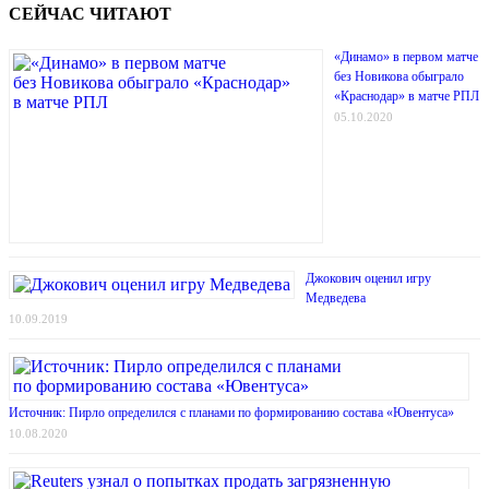
СЕЙЧАС ЧИТАЮТ
«Динамо» в первом матче
без Новикова обыграло
«Краснодар» в матче РПЛ
05.10.2020
Джокович оценил игру
Медведева
10.09.2019
Источник: Пирло определился с планами по формированию состава «Ювентуса»
10.08.2020