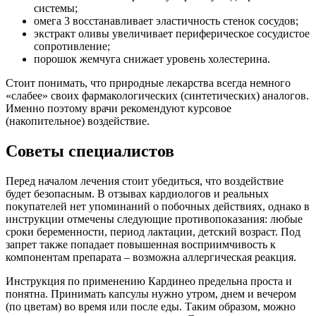
системы;
омега 3 восстанавливает эластичность стенок сосудов;
экстракт оливы увеличивает периферическое сосудистое
сопротивление;
порошок жемчуга снижает уровень холестерина.
Стоит понимать, что природные лекарства всегда немного
«слабее» своих фармакологических (синтетических) аналогов.
Именно поэтому врачи рекомендуют курсовое
(накопительное) воздействие.
Советы специалистов
Перед началом лечения стоит убедиться, что воздействие
будет безопасным. В отзывах кардиологов и реальных
покупателей нет упоминаний о побочных действиях, однако в
инструкции отмечены следующие противопоказания: любые
сроки беременности, период лактации, детский возраст. Под
запрет также попадает повышенная восприимчивость к
компонентам препарата – возможна аллергическая реакция.
Инструкция по применению Кардинео предельна проста и
понятна. Принимать капсулы нужно утром, днем и вечером
(по цветам) во время или после еды. Таким образом, можно