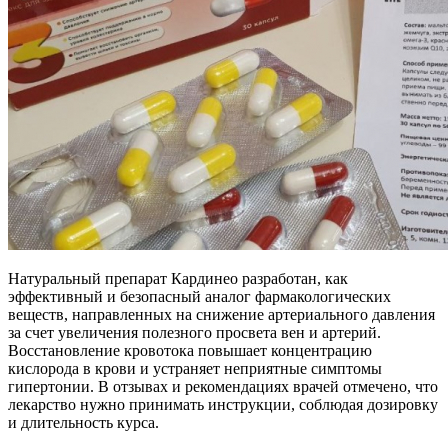
Натуральный препарат Кардинео разработан, как
эффективный и безопасный аналог фармакологических
веществ, направленных на снижение артериального давления
за счет увеличения полезного просвета вен и артерий.
Восстановление кровотока повышает концентрацию
кислорода в крови и устраняет неприятные симптомы
гипертонии. В отзывах и рекомендациях врачей отмечено, что
лекарство нужно принимать инструкции, соблюдая дозировку
и длительность курса.