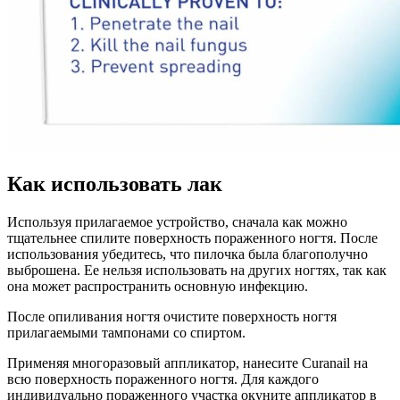
Как использовать лак
Используя прилагаемое устройство, сначала как можно
тщательнее спилите поверхность пораженного ногтя. После
использования убедитесь, что пилочка была благополучно
выброшена. Ее нельзя использовать на других ногтях, так как
она может распространить основную инфекцию.
После опиливания ногтя очистите поверхность ногтя
прилагаемыми тампонами со спиртом.
Применяя многоразовый аппликатор, нанесите Curanail на
всю поверхность пораженного ногтя. Для каждого
индивидуально пораженного участка окуните аппликатор в