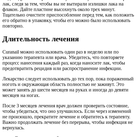
лак, следя за тем, чтобы вы не вытирали излишки лака на
флакон. Дайте пластине высохнуть около трех минут.
Тщательно очистите приспособление перед тем, как положить
его обратно в упаковку, чтобы его можно было использовать
повторно.
Длительность лечения
Curanail можно использовать один раз в неделю или по
указанию терапевта или врача. Убедитесь, что повторяете
процесс нанесения каждый раз, когда наносите лак, чтобы
предотвратить рецидив или распространение инфекции.
Лекарство следует использовать до тех пор, пока пораженный
ноготь и окружающая область полностью не заживут. Это
может занять до шести месяцев на руках и иногда до девяти
месяцев на ногах.
После 3 месяцев лечения врач должен проверить состояние,
чтобы убедиться, что оно улучшилось. Если через изменений
не произошло, прекратите лечение и обратитесь к терапевту.
Важно продолжать лечение без перерыва, чтобы инфекция не
вернулась.