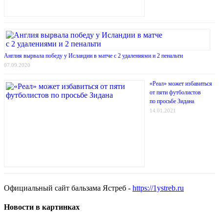
Англия вырвала победу у Исландии в матче с 2 удалениями и 2 пенальти
07.09.2020
«Реал» может избавиться
от пяти футболистов
по просьбе Зидана
14.01.2021
Официальный сайт бальзама Ястреб -
https://1ystreb.ru
Новости в картинках