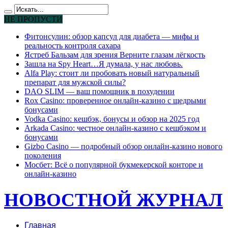
НЕ ПРОПУСТИ
Фитонсулин: обзор капсул для диабета — мифы и
реальность контроля сахара
Ястреб Бальзам для зрения Верните глазам лёгкость
Зашла на Spy Heart…Я думала, у нас любовь.
Alfa Play: стоит ли пробовать новый натуральный
препарат для мужской силы?
DAO SLIM — ваш помощник в похудении
Rox Casino: проверенное онлайн-казино с щедрыми
бонусами
Vodka Casino: кешбэк, бонусы и обзор на 2025 год
Arkada Casino: честное онлайн-казино с кешбэком и
бонусами
Gizbo Casino — подробный обзор онлайн-казино нового
поколения
Мосбет: Всё о популярной букмекерской конторе и
онлайн-казино
НОВОСТНОЙ ЖУРНАЛ
Главная