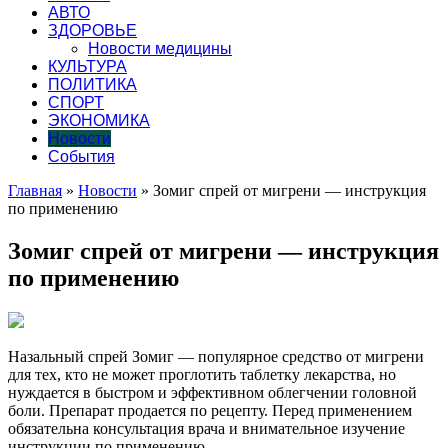
АВТО
ЗДОРОВЬЕ
Новости медицины
КУЛЬТУРА
ПОЛИТИКА
СПОРТ
ЭКОНОМИКА
Новости
События
Главная
»
Новости
»
Зомиг спрей от мигрени — инструкция
по применению
Зомиг спрей от мигрени — инструкция
по применению
Назальный спрей Зомиг — популярное средство от мигрени
для тех, кто не может проглотить таблетку лекарства, но
нуждается в быстром и эффективном облегчении головной
боли. Препарат продается по рецепту. Перед применением
обязательна консультация врача и внимательное изучение
инструкции по применению