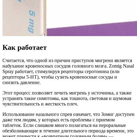
Как работает
Считается, что одной из причин приступов мигрени является
набухание кровеносных сосудов головного мозга. Zomig Nasal
Spray работает, стимулируя рецепторы серотонина (или
рецепторы 5-HT), чтобы сузить кровеносные сосуды и
снизить давление.
Этот процесс позволяет лечить мигрень у источника, а также
устранять такие симптомы, как тошнота, световая и шумовая
чувствительность и жесткость плеч.
Использование назального спрея означает, что Зомиг доступен
даже тем людям, у которых есть проблемы с приемом
таблеток. Если слишком много полагаться на пероральные
обезболивающие в течение длительного периода времени, это
может привести к «возвратным головным болям» —