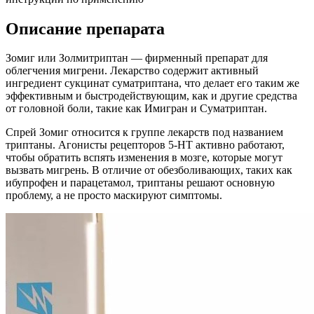
Описание препарата
Зомиг или Золмитриптан — фирменный препарат для
облегчения мигрени. Лекарство содержит активный
ингредиент сукцинат суматриптана, что делает его таким же
эффективным и быстродействующим, как и другие средства
от головной боли, такие как Имигран и Суматриптан.
Спрей Зомиг относится к группе лекарств под названием
триптаны. Агонисты рецепторов 5-HT активно работают,
чтобы обратить вспять изменения в мозге, которые могут
вызвать мигрень. В отличие от обезболивающих, таких как
ибупрофен и парацетамол, триптаны решают основную
проблему, а не просто маскируют симптомы.