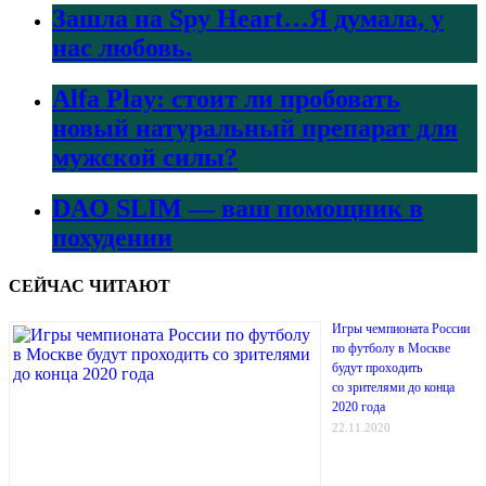
Зашла на Spy Heart…Я думала, у
нас любовь.
Alfa Play: стоит ли пробовать
новый натуральный препарат для
мужской силы?
DAO SLIM — ваш помощник в
похудении
СЕЙЧАС ЧИТАЮТ
Игры чемпионата России
по футболу в Москве
будут проходить
со зрителями до конца
2020 года
22.11.2020