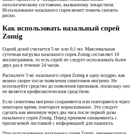
патологическому состоянию, вызванному лекарством.
Использование назального спрея может помочь снизить
риски.
Как использовать назальный спрей
Zomig
Одной дозой считается 5 мг или 0,1 мл. Максимальная
суточная нагрузка назального спрея Zomig составляет 10
миллиграммов, то есть спрей не следует использовать более
двух раз в течение 24 часов.
Распылите 5 мг назального спрея Zomig в одну ноздрю, как
можно скорее после появления симптомов мигрени. Не
используйте средство до появления признаков, поскольку оно
не является профилактическим средством.
Если симптомы мигрени сохраняются или повторяются через
некоторое время, повторите впрыскивание. Это следует
сделать как минимум через два часа после первой дозы
назального спрея Zomig. Перед приемом ознакомьтесь с
прилагаемой листовкой с информацией для пациента.
При использовании назального спрея Zomig, рекомендуется