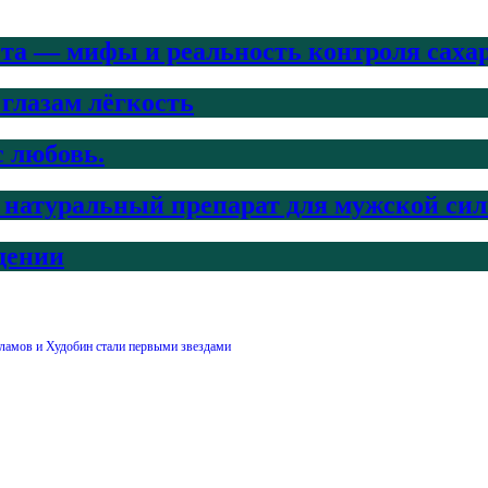
ета — мифы и реальность контроля саха
 глазам лёгкость
с любовь.
ый натуральный препарат для мужской си
дении
рламов и Худобин стали первыми звездами