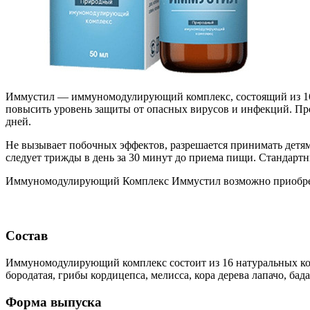
Иммустил — иммуномодулирующий комплекс, состоящий из 16
повысить уровень защиты от опасных вирусов и инфекций. Пре
дней.
Не вызывает побочных эффектов, разрешается принимать детям.
следует трижды в день за 30 минут до приема пищи. Стандартн
Иммуномодулирующий Комплекс Иммустил возможно приобрести
Состав
Иммуномодулирующий комплекс состоит из 16 натуральных ком
бородатая, грибы кордицепса, мелисса, кора дерева лапачо, ба
Форма выпуска