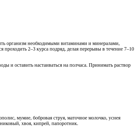
ить организм необходимыми витаминами и минералами,
 проходить 2–3 курса подряд, делая перерывы в течение 7–10
оды и оставить настаиваться на полчаса. Принимать раствор
олис, мумие, бобровая струя, маточное молочко, уснея
тниковый, хвоя, кипрей, папоротник.