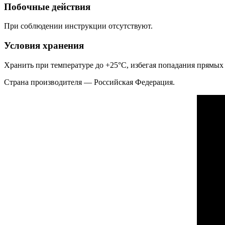
Побочные действия
При соблюдении инструкции отсутствуют.
Условия хранения
Хранить при температуре до +25°C, избегая попадания прямых
Страна производителя — Российская Федерация.