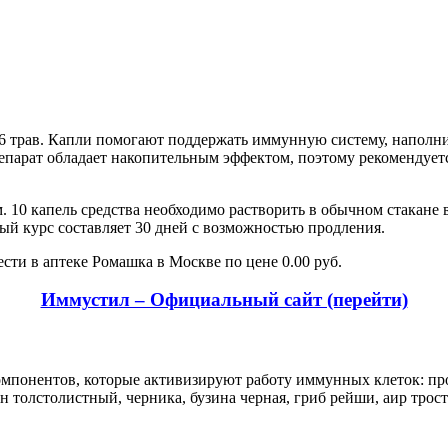
 трав. Капли помогают поддержать иммунную систему, наполн
парат обладает накопительным эффектом, поэтому рекомендуется
 10 капель средства необходимо растворить в обычном стакане в
ый курс составляет 30 дней с возможностью продления.
 в аптеке Ромашка в Москве по цене 0.00 руб.
Иммустил – Официальный сайт (перейти)
понентов, которые активизируют работу иммунных клеток: проп
дан толстолистный, черника, бузина черная, гриб рейши, аир трос