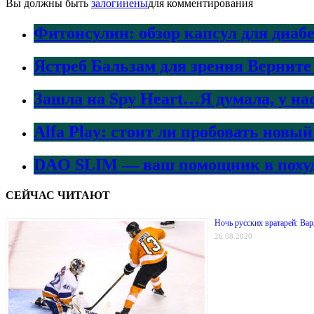
Вы должны быть
залогинены
для комментирования
Фитонсулин: обзор капсул для диаб
Ястреб Бальзам для зрения Верните
Зашла на Spy Heart…Я думала, у на
Alfa Play: стоит ли пробовать нов
DAO SLIM — ваш помощник в поху
СЕЙЧАС ЧИТАЮТ
Ночь русских вратарей: Ва
26.08.2020