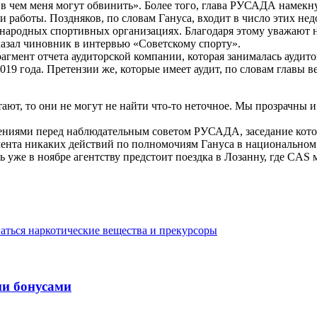
, в чем меня могут обвинить». Более того, глава РУСАДА намекн
 работы. Поздняков, по словам Гануса, входит в число этих не
ународных спортивных организациях. Благодаря этому уважают
азал чиновник в интервью «Советскому спорту».
агмент отчета аудиторской компании, которая занималась аудит
019 года. Претензии же, которые имеет аудит, по словам главы 
ают, то они не могут не найти что-то неточное. Мы прозрачны и
нениями перед наблюдательным советом РУСАДА, заседание которо
мента никаких действий по полномочиям Гануса в национальном 
ь уже в ноябре агентству предстоит поездка в Лозанну, где CA
ваться наркотические вещества и прекурсоры
ми бонусами