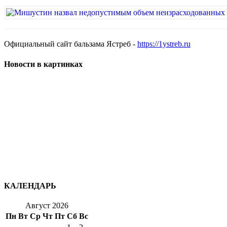
Официальный сайт бальзама Ястреб -
https://1ystreb.ru
Новости в картинках
КАЛЕНДАРЬ
Август 2026
Пн
Вт
Ср
Чт
Пт
Сб
Вс