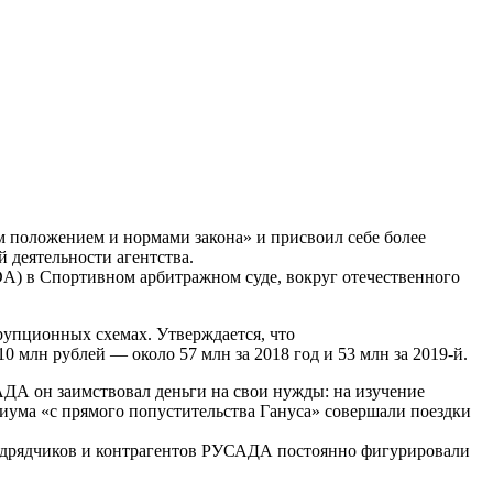
 положением и нормами закона» и присвоил себе более
й деятельности агентства.
) в Спортивном арбитражном суде, вокруг отечественного
упционных схемах. Утверждается, что
 млн рублей — около 57 млн за 2018 год и 53 млн за 2019-й.
АДА он заимствовал деньги на свои нужды: на изучение
идиума «с прямого попустительства Гануса» совершали поездки
и подрядчиков и контрагентов РУСАДА постоянно фигурировали