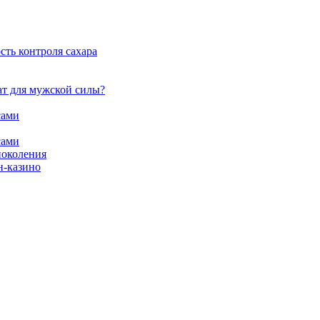
сть контроля сахара
ат для мужской силы?
сами
сами
поколения
н-казино