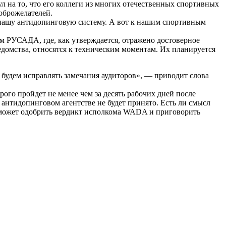
ул на то, что его коллеги из многих отечественных спортивных
доброжелателей.
 нашу антидопинговую систему. А вот к нашим спортивным
ом РУСАДА, где, как утверждается, отражено достоверное
ведомства, относятся к техническим моментам. Их планируется
 будем исправлять замечания аудиторов», — приводит слова
го пройдет не менее чем за десять рабочих дней после
антидопинговом агентстве не будет принято. Есть ли смысл
S может одобрить вердикт исполкома WADA и приговорить