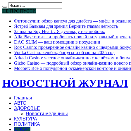
НЕ ПРОПУСТИ
Фитонсулин: обзор капсул для диабета — мифы и реально
Ястреб Бальзам для зрения Верните глазам лёгкость
Зашла на Spy Heart…Я думала, у нас любовь.
Alfa Play: стоит ли пробовать новый натуральный препар
DAO SLIM — ваш помощник в похудении
Rox Casino: проверенное онлайн-казино с щедрыми бону
Vodka Casino: кешбэк, бонусы и обзор на 2025 год
Arkada Casino: честное онлайн-казино с кешбэком и бону
Gizbo Casino — подробный обзор онлайн-казино нового 
Мосбет: Всё о популярной букмекерской конторе и онлай
НОВОСТНОЙ ЖУРНАЛ
Главная
АВТО
ЗДОРОВЬЕ
Новости медицины
КУЛЬТУРА
ПОЛИТИКА
СПОРТ