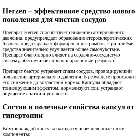
Herzen – эффективное средство нового
поколения для чистки сосудов
Препарат Herzen способствует снижению артериального
давления, предупреждает образование атеросклеротических
бляшек, предотвращает формирование тромбов. При приёме
средства значительно улучшается общее самочувствие.
Препарат благотворно влияет на сердечно-сосудистую
систему, обеспечивает пролонгированный результат.
Препарат быстро устраняет спазм сосудов, провоцирующий
повышение артериального давления. В результате происходит
его снижение до возрастной нормы. Капсулы обладают
тонизирующим эффектом, нормализуют сон, устраняют
ощущение апатии и усталости.
Состав и полезные свойства капсул от
гипертонии
Внутри каждой капсулы находятся перечисленные ниже
компоненты: