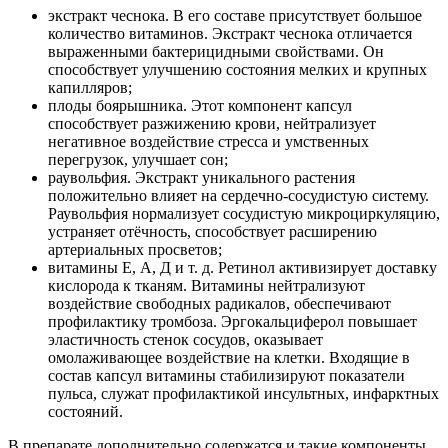
экстракт чеснока. В его составе присутствует большое
количество витаминов. Экстракт чеснока отличается
выраженными бактерицидными свойствами. Он
способствует улучшению состояния мелких и крупных
капилляров;
плоды боярышника. Этот компонент капсул
способствует разжижению крови, нейтрализует
негативное воздействие стресса и умственных
перегрузок, улучшает сон;
раувольфия. Экстракт уникального растения
положительно влияет на сердечно-сосудистую систему.
Раувольфия нормализует сосудистую микроциркуляцию,
устраняет отёчность, способствует расширению
артериальных просветов;
витамины Е, А, Д и т. д. Ретинол активизирует доставку
кислорода к тканям. Витамины нейтрализуют
воздействие свободных радикалов, обеспечивают
профилактику тромбоза. Эргокальциферол повышает
эластичность стенок сосудов, оказывает
омолаживающее воздействие на клетки. Входящие в
состав капсул витамины стабилизируют показатели
пульса, служат профилактикой инсультных, инфарктных
состояний.
В препарате дополнительно содержатся и такие компоненты,