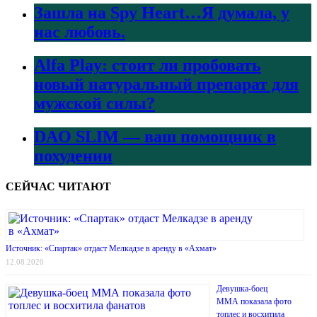
Зашла на Spy Heart…Я думала, у
нас любовь.
Alfa Play: стоит ли пробовать
новый натуральный препарат для
мужской силы?
DAO SLIM — ваш помощник в
похудении
СЕЙЧАС ЧИТАЮТ
Источник: «Спартак» отдаст Мелкадзе в аренду в «Ахмат»
12.08.2020
Девушка-боец
ММА показала фото
топлес и восхитила