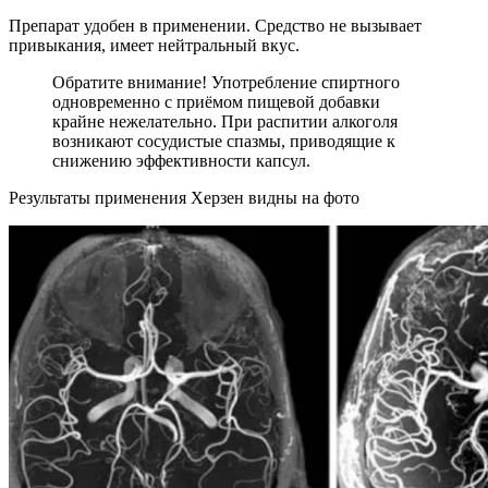
Препарат удобен в применении. Средство не вызывает
привыкания, имеет нейтральный вкус.
Обратите внимание! Употребление спиртного
одновременно с приёмом пищевой добавки
крайне нежелательно. При распитии алкоголя
возникают сосудистые спазмы, приводящие к
снижению эффективности капсул.
Результаты применения Херзен видны на фото