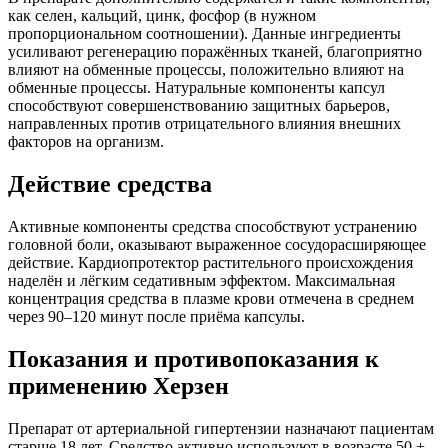
как селен, кальций, цинк, фосфор (в нужном
пропорциональном соотношении). Данные ингредиенты
усиливают регенерацию поражённых тканей, благоприятно
влияют на обменные процессы, положительно влияют на
обменные процессы. Натуральные компоненты капсул
способствуют совершенствованию защитных барьеров,
направленных против отрицательного влияния внешних
факторов на организм.
Действие средства
Активные компоненты средства способствуют устранению
головной боли, оказывают выраженное сосудорасширяющее
действие. Кардиопротектор растительного происхождения
наделён и лёгким седативным эффектом. Максимальная
концентрация средства в плазме крови отмечена в среднем
через 90‒120 минут после приёма капсулы.
Показания и противопоказания к
применению Херзен
Препарат от артериальной гипертензии назначают пациентам
старше 18 лет. Средство активно используют в возрасте 50 +