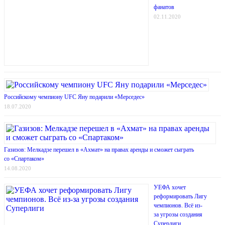
фанатов
02.11.2020
Российскому чемпиону UFC Яну подарили «Мерседес»
18.07.2020
Газизов: Мелкадзе перешел в «Ахмат» на правах аренды и сможет сыграть
со «Спартаком»
14.08.2020
УЕФА хочет
реформировать Лигу
чемпионов. Всё из-
за угрозы создания
Суперлиги