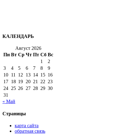
КАЛЕНДАРЬ
Август 2026
Пн
Вт
Ср
Чт
Пт
Сб
Вс
1
2
3
4
5
6
7
8
9
10
11
12
13
14
15
16
17
18
19
20
21
22
23
24
25
26
27
28
29
30
31
« Май
Страницы
карта сайта
обратная связь