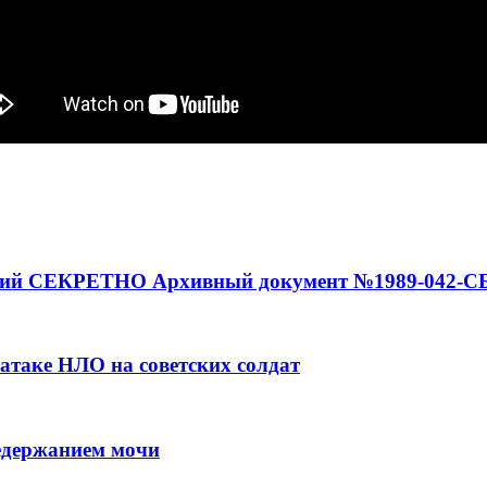
аний СЕКРЕТНО Архивный документ №1989-042-С
 атаке НЛО на советских солдат
недержанием мочи