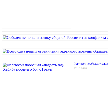
Фергюсон пообещал «надрат
27.10.2020