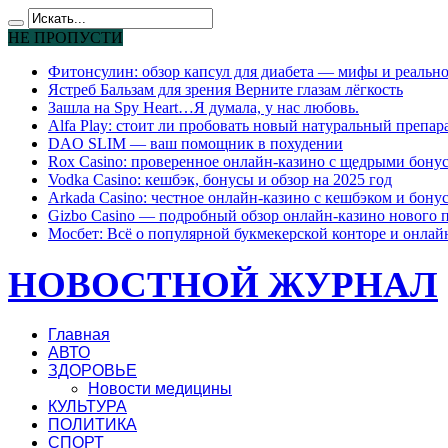
НЕ ПРОПУСТИ
Фитонсулин: обзор капсул для диабета — мифы и реально
Ястреб Бальзам для зрения Верните глазам лёгкость
Зашла на Spy Heart…Я думала, у нас любовь.
Alfa Play: стоит ли пробовать новый натуральный препар
DAO SLIM — ваш помощник в похудении
Rox Casino: проверенное онлайн-казино с щедрыми бону
Vodka Casino: кешбэк, бонусы и обзор на 2025 год
Arkada Casino: честное онлайн-казино с кешбэком и бону
Gizbo Casino — подробный обзор онлайн-казино нового 
Мосбет: Всё о популярной букмекерской конторе и онлай
НОВОСТНОЙ ЖУРНАЛ
Главная
АВТО
ЗДОРОВЬЕ
Новости медицины
КУЛЬТУРА
ПОЛИТИКА
СПОРТ